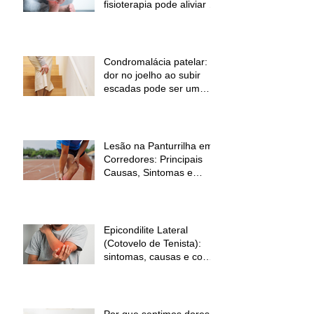
fisioterapia pode aliviar a
dor
Condromalácia patelar:
dor no joelho ao subir
escadas pode ser um
sinal de alerta
Lesão na Panturrilha em
Corredores: Principais
Causas, Sintomas e
Como Prevenir
Epicondilite Lateral
(Cotovelo de Tenista):
sintomas, causas e como
a fisioterapia pode ajudar
Por que sentimos dores