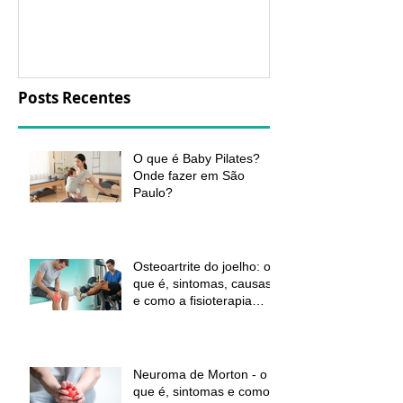
a fisioterapia 
aliviar a dor e
função
Posts Recentes
O que é Baby Pilates?
Onde fazer em São
Paulo?
Osteoartrite do joelho: o
que é, sintomas, causas
e como a fisioterapia
pode ajudar a aliviar a
dor e melhorar a função
Neuroma de Morton - o
que é, sintomas e como a