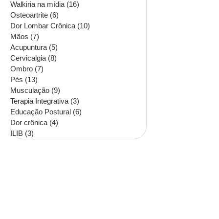
Walkiria na mídia
(16)
16 posts
Osteoartrite
(6)
6 posts
Dor Lombar Crônica
(10)
10 posts
Mãos
(7)
7 posts
Acupuntura
(5)
5 posts
Cervicalgia
(8)
8 posts
Ombro
(7)
7 posts
Pés
(13)
13 posts
Musculação
(9)
9 posts
Terapia Integrativa
(3)
3 posts
Educação Postural
(6)
6 posts
Dor crônica
(4)
4 posts
ILIB
(3)
3 posts