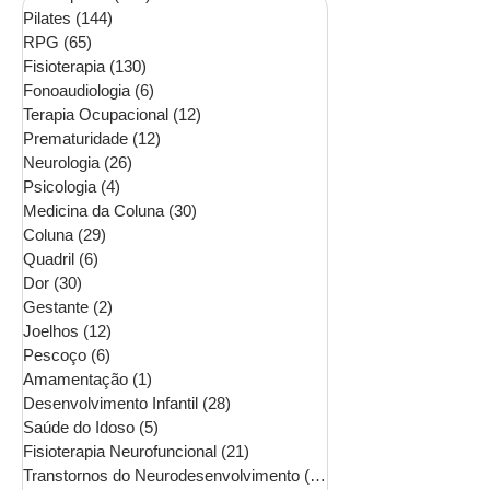
Pilates
(144)
144 posts
RPG
(65)
65 posts
Fisioterapia
(130)
130 posts
Fonoaudiologia
(6)
6 posts
Terapia Ocupacional
(12)
12 posts
Prematuridade
(12)
12 posts
Neurologia
(26)
26 posts
Psicologia
(4)
4 posts
Medicina da Coluna
(30)
30 posts
Coluna
(29)
29 posts
Quadril
(6)
6 posts
Dor
(30)
30 posts
Gestante
(2)
2 posts
Joelhos
(12)
12 posts
Pescoço
(6)
6 posts
Amamentação
(1)
1 post
Desenvolvimento Infantil
(28)
28 posts
Saúde do Idoso
(5)
5 posts
Fisioterapia Neurofuncional
(21)
21 posts
Transtornos do Neurodesenvolvimento
(16)
16 posts