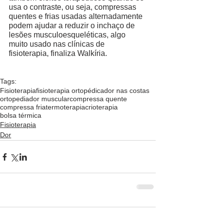
usa o contraste, ou seja, compressas 
quentes e frias usadas alternadamente 
podem ajudar a reduzir o inchaço de 
lesões musculoesqueléticas, algo 
muito usado nas clínicas de 
fisioterapia, finaliza Walkíria.  
Tags:
Fisioterapia
fisioterapia ortopédica
dor nas costas
ortopedia
dor muscular
compressa quente
compressa fria
termoterapia
crioterapia
bolsa térmica
Fisioterapia
Dor