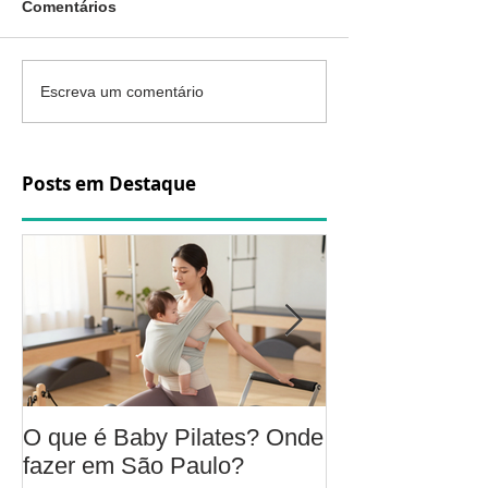
Comentários
Escreva um comentário
Posts em Destaque
O que é Baby Pilates? Onde
Osteoartrite do
fazer em São Paulo?
é, sintomas, c