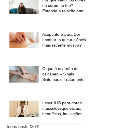
no corpo no frio?
Entenda a relação entre
baixas temperaturas e
desconforto muscular
Acupuntura para Dor
Lombar: o que a ciência
mais recente mostra?
O que é esporão de
calcâneo – Sinais
Sintomas e Tratamento
Laser ILIB para dores
musculoesqueléticas:
benefícios, indicações e
contraindicações
Todos posts
(364)
364 posts