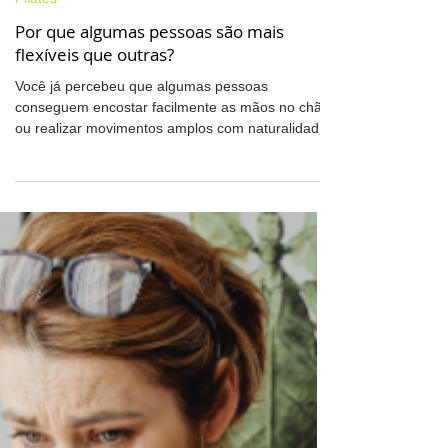
Pilates
Por que algumas pessoas são mais
flexíveis que outras?
Você já percebeu que algumas pessoas
conseguem encostar facilmente as mãos no chão
ou realizar movimentos amplos com naturalidade,
enquanto outras sentem dificuldade até em
alongamentos simples? A diferença de
flexibilidade de uma pessoa para a outra é algo
muito comum. As razões são uma combinação de
fatores genéticos, estruturais, comportamentais e
neurológicos. Neste artigo, você vai entender por
que algumas pessoas são mais flexíveis que
outras e o que pode ser feito para