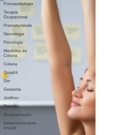
Fonoaudiologia
Terapia
Ocupacional
Prematuridade
Neurologia
Psicologia
Medicina da
Coluna
Coluna
Quadril
Dor
Gestante
Joelhos
Pescoço
Amamentação
Desenvolvimento
Infantil