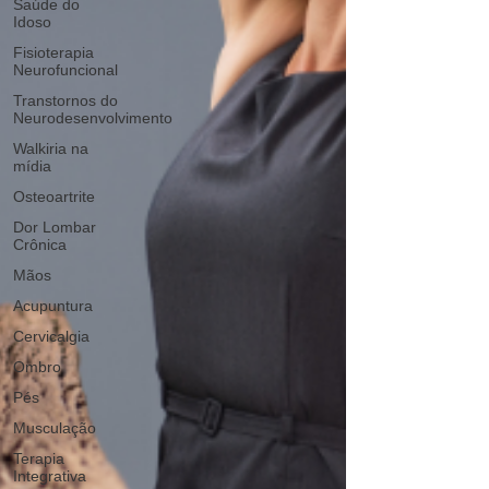
Saúde do
Idoso
Fisioterapia
Neurofuncional
Transtornos do
Neurodesenvolvimento
Walkiria na
mídia
Osteoartrite
Dor Lombar
Crônica
Mãos
Acupuntura
Cervicalgia
Ombro
Pés
Musculação
Terapia
Integrativa