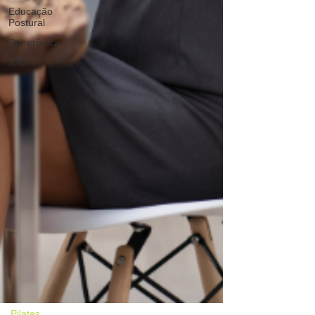
Educação
Postural
Dor crônica
ILIB