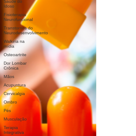
Saúde do
Idoso
Fisioterapia
Neurofuncional
Transtornos do
Neurodesenvolvimento
Walkiria na
mídia
Osteoartrite
Dor Lombar
Crônica
Mãos
Acupuntura
Cervicalgia
Ombro
Pés
Musculação
Terapia
Integrativa