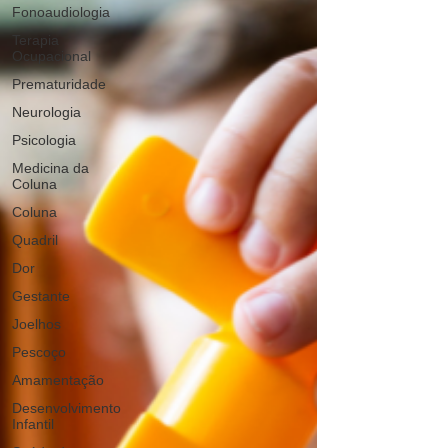
Fonoaudiologia
Terapia
Ocupacional
Prematuridade
Neurologia
Psicologia
Medicina da
Coluna
Coluna
Quadril
Dor
Gestante
Joelhos
Pescoço
Amamentação
Desenvolvimento
Infantil