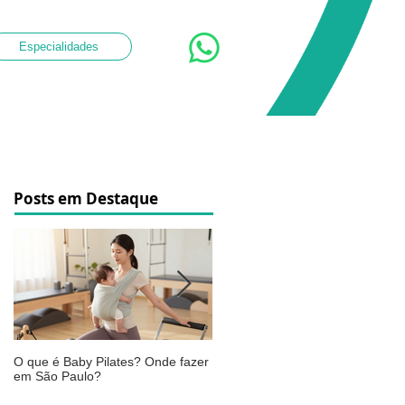
Especialidades
Posts em Destaque
O que é Baby Pilates? Onde fazer
Osteoartrite do joelho: o que é,
em São Paulo?
sintomas, causas e como a
fisioterapia pode ajudar a aliviar 