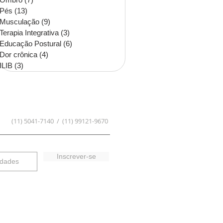
Pés
(13)
13 posts
Musculação
(9)
9 posts
Terapia Integrativa
(3)
3 posts
Educação Postural
(6)
6 posts
Dor crônica
(4)
4 posts
ILIB
(3)
3 posts
(11) 5041-7140 / (11) 99121-9670
Inscrever-se