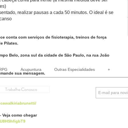
es)
sentado, realizar pausas a cada 50 minutos. O ideal é se 
scanso
ece conta com serviços de fisioterapia, treinos de força 
e Pilates.
mpo Belo, zona sul da cidade de São Paulo, na rua João 
RPG
Acupuntura
Outras Especialidades
+
ou mande sua mensagem.
Trabalhe Conosco
cawalkiriabrunetti/
– Veja como chegar
UU8HShfigbT9