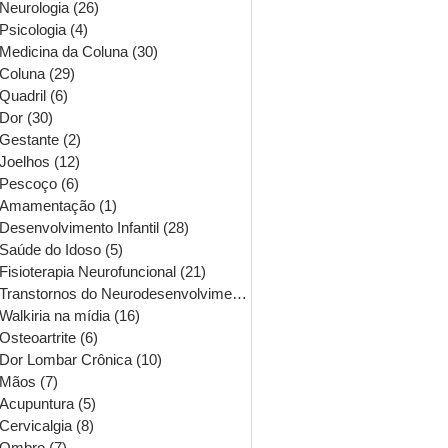
Neurologia
(26)
26 posts
Psicologia
(4)
4 posts
Medicina da Coluna
(30)
30 posts
Coluna
(29)
29 posts
Quadril
(6)
6 posts
Dor
(30)
30 posts
Gestante
(2)
2 posts
Joelhos
(12)
12 posts
Pescoço
(6)
6 posts
Amamentação
(1)
1 post
Desenvolvimento Infantil
(28)
28 posts
Saúde do Idoso
(5)
5 posts
Fisioterapia Neurofuncional
(21)
21 posts
Transtornos do Neurodesenvolvimento
(16)
16 posts
Walkiria na mídia
(16)
16 posts
Osteoartrite
(6)
6 posts
Dor Lombar Crônica
(10)
10 posts
Mãos
(7)
7 posts
Acupuntura
(5)
5 posts
Cervicalgia
(8)
8 posts
Ombro
(7)
7 posts