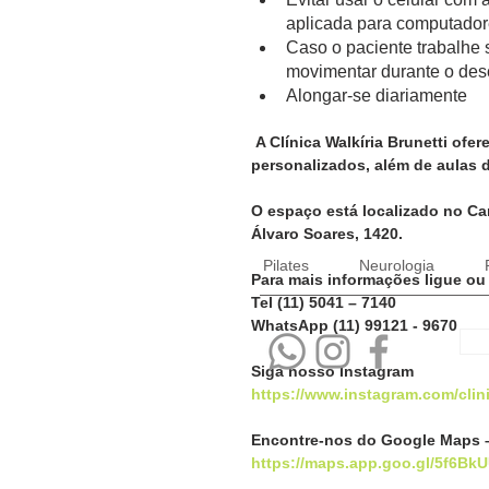
aplicada para computador
Caso o paciente trabalhe 
movimentar durante o de
Alongar-se diariamente
A Clínica Walkíria Brunetti ofer
personalizados, além de aulas d
O espaço está localizado no Ca
Álvaro Soares, 1420.
Pilates
Neurologia
Para mais informações ligue 
Tel (11) 5041 – 7140
WhatsApp (11) 99121 - 9670
Siga nosso Instagram
https://www.instagram.com/clini
Encontre-nos do Google Maps 
https://maps.app.goo.gl/5f6Bk