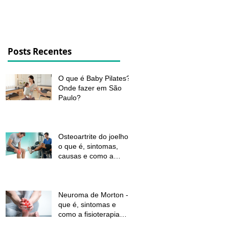
dor e melhorar a função
Posts Recentes
O que é Baby Pilates?
Onde fazer em São
Paulo?
Osteoartrite do joelho:
o que é, sintomas,
causas e como a
fisioterapia pode ajudar
a aliviar a dor e
melhorar a função
Neuroma de Morton - o
que é, sintomas e
como a fisioterapia
pode aliviar a dor