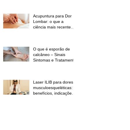
temperaturas e
desconforto muscular
Acupuntura para Dor
Lombar: o que a
ciência mais recente
mostra?
O que é esporão de
calcâneo – Sinais
Sintomas e Tratamento
Laser ILIB para dores
musculoesqueléticas:
benefícios, indicações
e contraindicações