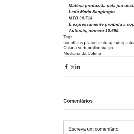
Matéria produzida pela jornalist
Leda Maria Sangiorgio
MTB 30.714
É expressamente proibida a cópia
Autorais, número 10.695.  
Tags:
benefícios pilates
fisioterapia
dor
pilat
Coluna vertebral
lombalgia
Medicina da Coluna
Comentários
Escreva um comentário