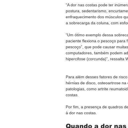
“A dor nas costas pode ter inúme
postura, sedentarismo, encurtame
enfraquecimento dos músculos que
a sobrecarga da coluna, com esforç
“Um ótimo exemplo dessa sobrecar
paciente flexiona o pescoço para
pescoço”, que pode causar muitas
computadores, também podem adot
hipercifose (corcunda)”, ressalta W
Para além desses fatores de risc
hérnias de disco, osteoartrose na 
patologias, como artrite reumatoi
costas.  
Por fim, a presença de quadros d
à dor nas costas.  
Quando a dor nas