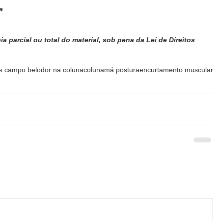
a
 parcial ou total do material, sob pena da Lei de Direitos 
es campo belo
dor na coluna
coluna
má postura
encurtamento muscular