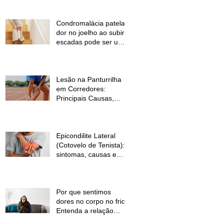
Condromalácia patelar:
dor no joelho ao subir
escadas pode ser um
sinal de alerta
Lesão na Panturrilha
em Corredores:
Principais Causas,
Sintomas e Como
Prevenir
Epicondilite Lateral
(Cotovelo de Tenista):
sintomas, causas e
como a fisioterapia
pode ajudar
Por que sentimos
dores no corpo no frio?
Entenda a relação
entre baixas