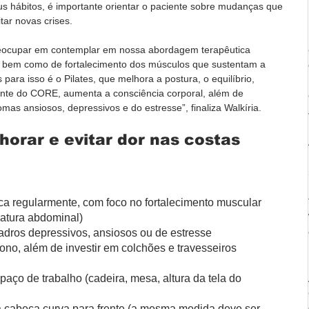
s hábitos, é importante orientar o paciente sobre mudanças que 
tar novas crises.
eocupar em contemplar em nossa abordagem terapêutica 
, bem como de fortalecimento dos músculos que sustentam a 
ara isso é o Pilates, que melhora a postura, o equilíbrio, 
ente do CORE, aumenta a consciência corporal, além de 
omas ansiosos, depressivos e do estresse”, finaliza Walkíria.  
horar e evitar dor nas costas
ica regularmente, com foco no fortalecimento muscular 
atura abdominal)
dros depressivos, ansiosos ou de estresse
ono, além de investir em colchões e travesseiros 
aço de trabalho (cadeira, mesa, altura da tela do 
 a cabeça curva para frente (a mesma medida deve ser 