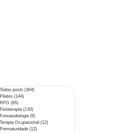
Todos posts
(364)
364 posts
Pilates
(144)
144 posts
RPG
(65)
65 posts
Fisioterapia
(130)
130 posts
Fonoaudiologia
(6)
6 posts
Terapia Ocupacional
(12)
12 posts
Prematuridade
(12)
12 posts