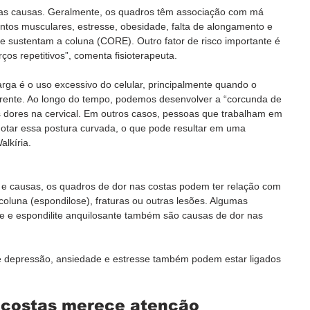
ras causas. Geralmente, os quadros têm associação com má 
ntos musculares, estresse, obesidade, falta de alongamento e 
 sustentam a coluna (CORE). Outro fator de risco importante é 
os repetitivos”, comenta fisioterapeuta.  
ga é o uso excessivo do celular, principalmente quando o 
 frente. Ao longo do tempo, podemos desenvolver a “corcunda de 
 dores na cervical. Em outros casos, pessoas que trabalham em 
ar essa postura curvada, o que pode resultar em uma 
alkíria.
o e causas, os quadros de dor nas costas podem ter relação com 
coluna (espondilose), fraturas ou outras lesões. Algumas 
de e espondilite anquilosante também são causas de dor nas 
e depressão, ansiedade e estresse também podem estar ligados 
 costas merece atenção 