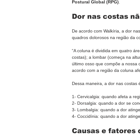
Postural Global (RPG)
.
Dor nas costas nã
De acordo com Walkíria, a dor na
quadros dolorosos na região da co
“A coluna é dividida em quatro áre
costas); a lombar (começa na altur
último osso que compõe a nossa co
acordo com a região da coluna afet
Dessa maneira, a dor nas costas é
1- Cervicalgia: quando afeta a re
2- Dorsalgia: quando a dor se con
3- Lombalgia: quando a dor atinge 
4- Coccidínia: quando a dor atinge
Causas e fatores 