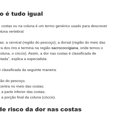
o é tudo igual
s costas ou na coluna é um termo genérico usado para descrever 
luna vertebral.
as: a cervical (região do pescoço); a dorsal (região do meio das 
a dos rins e termina na região 
sacrococcigiana
, onde temos o 
luna, o cóccix). Assim, a dor nas costas é classificada de 
ada”, explica a especialista.
 classificada da seguinte maneira:
gião do pescoço;
centra no meio das costas;
a parte inferior das costas;
 a porção final da coluna (cóccix).
de risco da dor nas costas