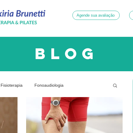
Agende sua avaliação
blog
Fisioterapia
Fonoaudiologia
ridade
Neurologia
Psicologia
Quadril
Dor
Gestante
Joelhos