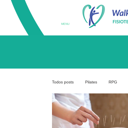
MENU
Todos posts
Pilates
RPG
Terapia Ocupacional
Prematu
Medicina da Coluna
Coluna