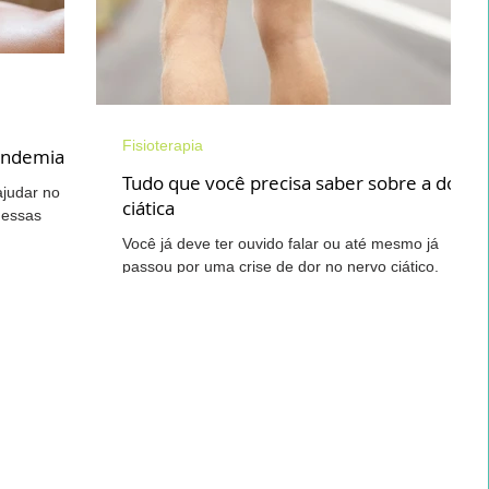
Desenvolvimento Infantil
Saúde do Idoso
Fisioterapia
andemia
ranstornos do Neurodesenvolvimento
Tudo que você precisa saber sobre a dor
ajudar no
ciática
dessas
 Lancet,...
Você já deve ter ouvido falar ou até mesmo já
Dor Lombar Crônica
Mãos
Acupuntura
passou por uma crise de dor no nervo ciático.
Embora essa condição cause dor intensa e,...
Musculação
Terapia Integrativa