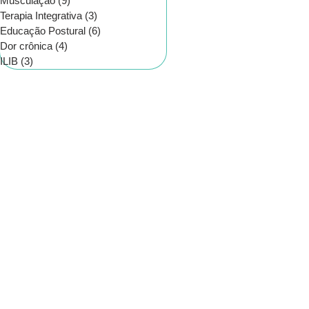
Musculação
(9)
9 posts
Terapia Integrativa
(3)
3 posts
Educação Postural
(6)
6 posts
Dor crônica
(4)
4 posts
ILIB
(3)
3 posts