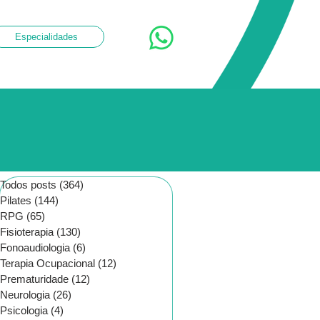
Especialidades
Todos posts
(364)
364 posts
Pilates
(144)
144 posts
RPG
(65)
65 posts
Fisioterapia
(130)
130 posts
Fonoaudiologia
(6)
6 posts
Terapia Ocupacional
(12)
12 posts
Prematuridade
(12)
12 posts
Neurologia
(26)
26 posts
Psicologia
(4)
4 posts