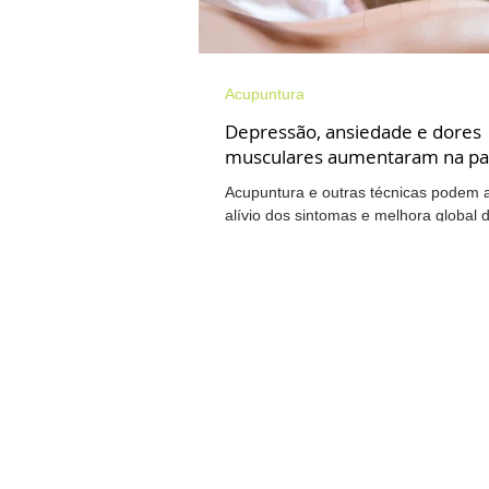
Pescoço
Amamentação
Acupuntura
Depressão, ansiedade e dores
musculares aumentaram na p
Fisioterapia Neurofuncional
T
Acupuntura e outras técnicas podem 
alívio dos sintomas e melhora global 
condições Um estudo publicado no The
Walkiria na mídia
Osteoartrite
Cervicalgia
Ombro
Pés