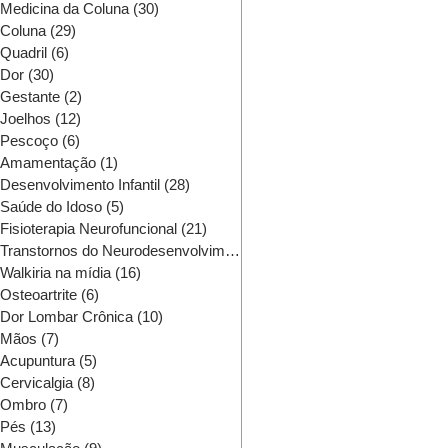
Medicina da Coluna
(30)
30 posts
Coluna
(29)
29 posts
Quadril
(6)
6 posts
Dor
(30)
30 posts
Gestante
(2)
2 posts
Joelhos
(12)
12 posts
Pescoço
(6)
6 posts
Amamentação
(1)
1 post
Desenvolvimento Infantil
(28)
28 posts
Saúde do Idoso
(5)
5 posts
Fisioterapia Neurofuncional
(21)
21 posts
Transtornos do Neurodesenvolvimento
(16)
16 posts
Walkiria na mídia
(16)
16 posts
Osteoartrite
(6)
6 posts
CATEGORIAS
Dor Lombar Crônica
(10)
10 posts
Mãos
(7)
7 posts
Acupuntura
(5)
5 posts
Cervicalgia
(8)
8 posts
Ombro
(7)
7 posts
Pés
(13)
13 posts