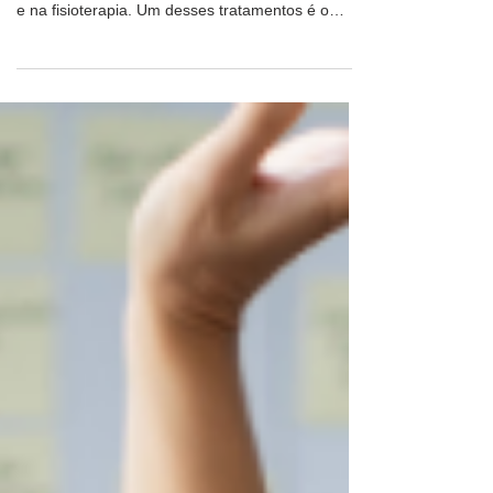
O tratamento conservador da escoliose idiopática
tem ganhado cada vez mais espaço na medicina
e na fisioterapia. Um desses tratamentos é o
método International Schroth Three Dimensional
Scoliosis Therapy (Método Internacional Schroth
Tridimensional para Tratamento da Escoliose).
Mas, antes de abordar o método, vamos falar um
pouco mais sobre a Escoliose Idiopática, que
afeta especialmente crianças e adolescentes.
Escoliose idiopática atinge até 12% de crianças e
jovens entre