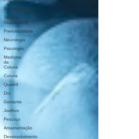
Fisioterapia
Fonoaudiologia
Terapia
Ocupacional
Prematuridade
Neurologia
Psicologia
Medicina
da
Coluna
Coluna
Quadril
Dor
Gestante
Joelhos
Pescoço
Amamentação
Desenvolvimento