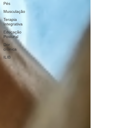
Pés
Musculação
Terapia
Integrativa
Educação
Postural
Dor
crônica
ILIB