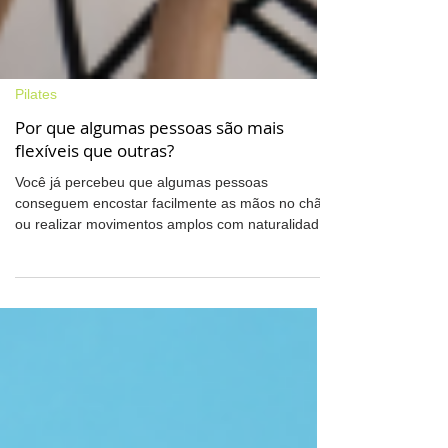
Pilates
Por que algumas pessoas são mais
flexíveis que outras?
Você já percebeu que algumas pessoas
conseguem encostar facilmente as mãos no chão
ou realizar movimentos amplos com naturalidade,
enquanto outras sentem dificuldade até em
alongamentos simples? A diferença de
flexibilidade de uma pessoa para a outra é algo
muito comum. As razões são uma combinação de
fatores genéticos, estruturais, comportamentais e
neurológicos. Neste artigo, você vai entender por
que algumas pessoas são mais flexíveis que