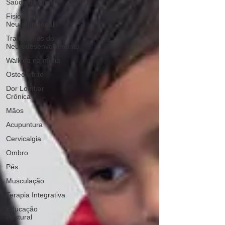
Saúde do Idoso
Fisioterapia
Neurofuncional
Transtornos do
Neurodesenvolvimento
Walkiria na mídia
Osteoartrite
Dor Lombar
Crônica
Mãos
Acupuntura
Cervicalgia
Ombro
Pés
Musculação
Terapia Integrativa
Educação
Postural