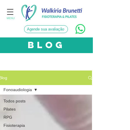
MENU
Agende sua avaliação
blog
CATEGORIAS
Blog
Fonoaudiologia
Todos posts
Pilates
RPG
Fisioterapia