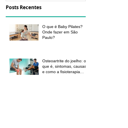
Posts Recentes
O que é Baby Pilates?
Onde fazer em São
Paulo?
Osteoartrite do joelho: o
que é, sintomas, causas
e como a fisioterapia
pode ajudar a aliviar a
dor e melhorar a função
Neuroma de Morton - o
que é, sintomas e como a
fisioterapia pode aliviar a
dor