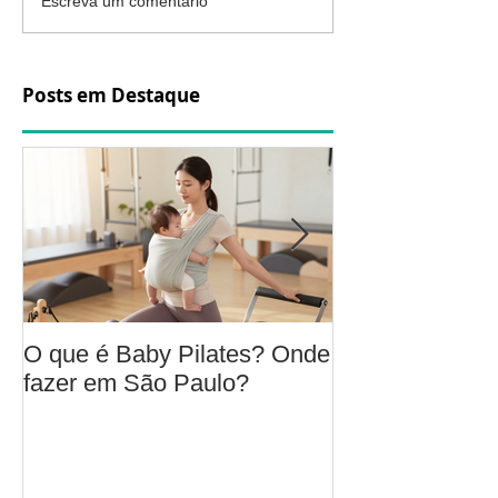
Escreva um comentário
Posts em Destaque
O que é Baby Pilates? Onde
Osteoartrite do
fazer em São Paulo?
é, sintomas, c
a fisioterapia 
aliviar a dor e
função