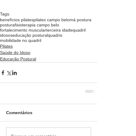
Tags:
benefícios pilates
pilates campo belo
má postura
postura
fisioterapia campo belo
fortalecimento muscular
terceira idade
quadril
idosos
educação postural
quadris
mobilidade no quadril
Pilates
Saúde do Idoso
Educação Postural
Comentários