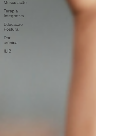
Musculação
Terapia
Integrativa
Educação
Postural
Dor
crônica
ILIB