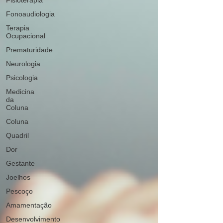
Fisioterapia
Fonoaudiologia
Terapia
Ocupacional
Prematuridade
Neurologia
Psicologia
Medicina
da
Coluna
Coluna
Quadril
Dor
Gestante
Joelhos
Pescoço
Amamentação
Desenvolvimento