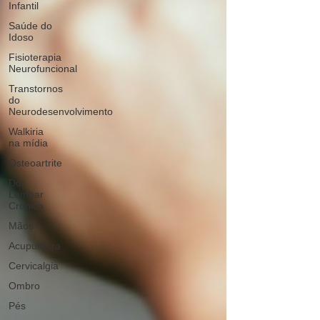
Infantil
Saúde do
Idoso
Fisioterapia
Neurofuncional
Transtornos
do
Neurodesenvolvimento
Walkiria
na mídia
Osteoartrite
Dor
Lombar
Crônica
Mãos
Acupuntura
Cervicalgia
Ombro
Pés