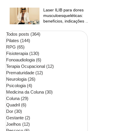
Laser ILIB para dores
musculoesqueléticas:
benefícios, indicações e
contraindicações
Todos posts
(364)
364 posts
Pilates
(144)
144 posts
RPG
(65)
65 posts
Fisioterapia
(130)
130 posts
Fonoaudiologia
(6)
6 posts
Terapia Ocupacional
(12)
12 posts
Prematuridade
(12)
12 posts
Neurologia
(26)
26 posts
Psicologia
(4)
4 posts
Medicina da Coluna
(30)
30 posts
Coluna
(29)
29 posts
Quadril
(6)
6 posts
Dor
(30)
30 posts
Gestante
(2)
2 posts
Joelhos
(12)
12 posts
Pescoço
(6)
6 posts