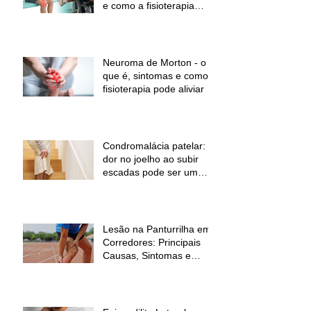
e como a fisioterapia
pode ajudar a aliviar a
dor e melhorar a função
Neuroma de Morton - o
que é, sintomas e como a
fisioterapia pode aliviar a
dor
Condromalácia patelar:
dor no joelho ao subir
escadas pode ser um
sinal de alerta
Lesão na Panturrilha em
Corredores: Principais
Causas, Sintomas e
Como Prevenir