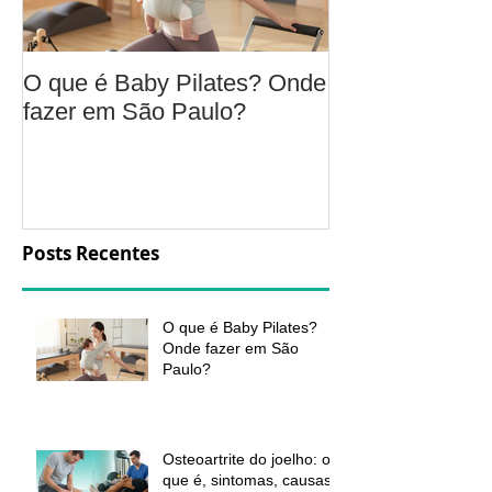
O que é Baby Pilates? Onde
Osteoartrite do
fazer em São Paulo?
é, sintomas, c
a fisioterapia 
aliviar a dor e
função
Posts Recentes
O que é Baby Pilates?
Onde fazer em São
Paulo?
Osteoartrite do joelho: o
que é, sintomas, causas