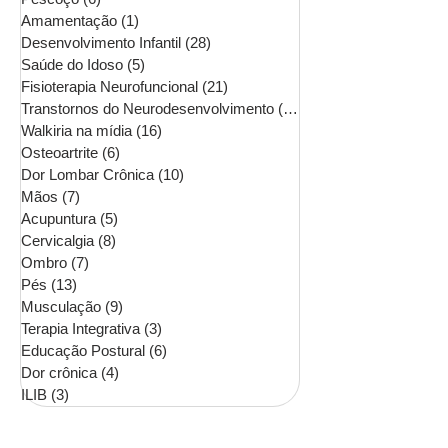
Amamentação
(1)
1 post
Desenvolvimento Infantil
(28)
28 posts
Saúde do Idoso
(5)
5 posts
Fisioterapia Neurofuncional
(21)
21 posts
Transtornos do Neurodesenvolvimento
(16)
16 posts
Walkiria na mídia
(16)
16 posts
Osteoartrite
(6)
6 posts
Dor Lombar Crônica
(10)
10 posts
Mãos
(7)
7 posts
Acupuntura
(5)
5 posts
Cervicalgia
(8)
8 posts
Ombro
(7)
7 posts
Pés
(13)
13 posts
Musculação
(9)
9 posts
Terapia Integrativa
(3)
3 posts
Educação Postural
(6)
6 posts
Dor crônica
(4)
4 posts
ILIB
(3)
3 posts