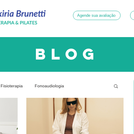
Agende sua avaliação
blog
Fisioterapia
Fonoaudiologia
ridade
Neurologia
Psicologia
Quadril
Dor
Gestante
Joelhos