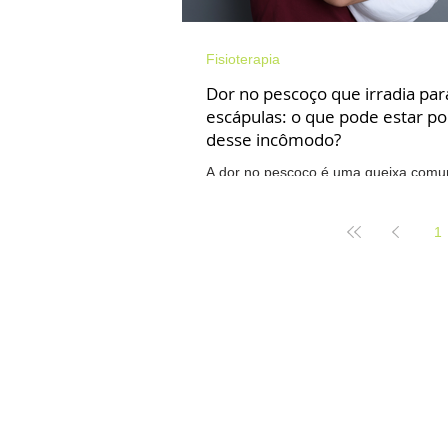
Fisioterapia
Dor no pescoço que irradia par
escápulas: o que pode estar po
desse incômodo?
A dor no pescoço é uma queixa comu
clínica. Contudo, a dor no pescoço qu
as escápulas, pode ter relação com o
1
encurtamento ou com tensão nos mús
circundam a região. Entre eles estão o
levantador da escápula, romboides e
paravertebrais cervicais. Segundo a fi
Walkíria Brunetti, especialista em Saú
Dores Crônicas, RPG, Pilates e Liber
Miofascial , na maioria dos casos a d
que desce pa