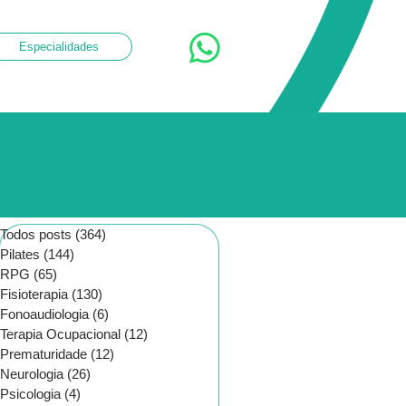
Especialidades
Todos posts
(364)
364 posts
Pilates
(144)
144 posts
RPG
(65)
65 posts
Fisioterapia
(130)
130 posts
Fonoaudiologia
(6)
6 posts
Terapia Ocupacional
(12)
12 posts
Prematuridade
(12)
12 posts
Neurologia
(26)
26 posts
Psicologia
(4)
4 posts