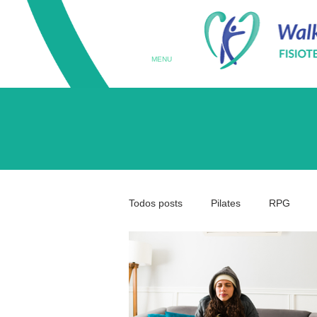
MENU
Todos posts
Pilates
RPG
Terapia Ocupacional
Prematu
Medicina da Coluna
Coluna