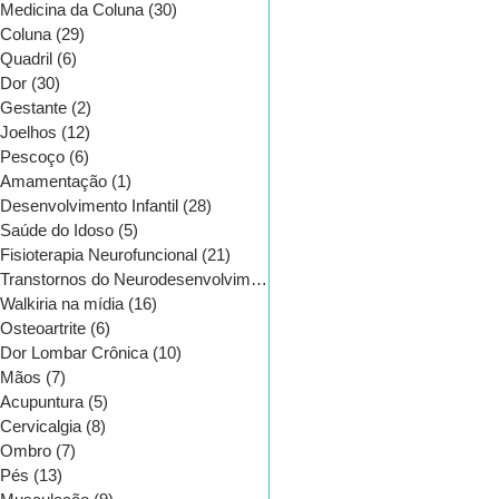
Medicina da Coluna
(30)
30 posts
Coluna
(29)
29 posts
Quadril
(6)
6 posts
Dor
(30)
30 posts
Gestante
(2)
2 posts
Joelhos
(12)
12 posts
Pescoço
(6)
6 posts
Amamentação
(1)
1 post
Desenvolvimento Infantil
(28)
28 posts
Saúde do Idoso
(5)
5 posts
Fisioterapia Neurofuncional
(21)
21 posts
Transtornos do Neurodesenvolvimento
(16)
16 posts
Walkiria na mídia
(16)
16 posts
Osteoartrite
(6)
6 posts
CATEGORIAS
Dor Lombar Crônica
(10)
10 posts
Mãos
(7)
7 posts
Acupuntura
(5)
5 posts
Cervicalgia
(8)
8 posts
Ombro
(7)
7 posts
Pés
(13)
13 posts