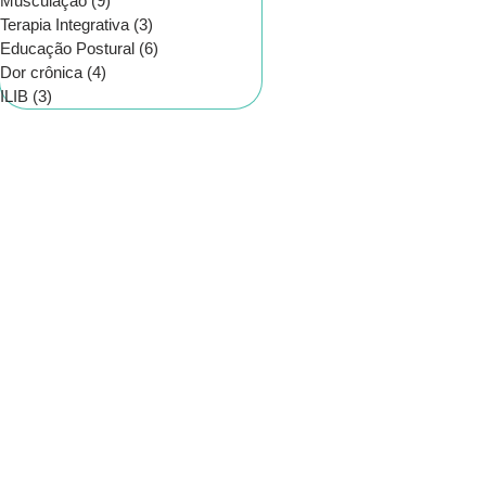
Musculação
(9)
9 posts
Terapia Integrativa
(3)
3 posts
Educação Postural
(6)
6 posts
Dor crônica
(4)
4 posts
ILIB
(3)
3 posts