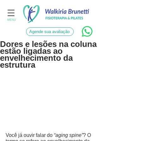
MENU
Agende sua avaliação
Dores e lesões na coluna
estão ligadas ao
envelhecimento da
estrutura
Você já ouvir falar do 
“aging spine”
? O 