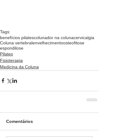
Tags:
benefícios pilates
coluna
dor na coluna
cervicalgia
Coluna vertebral
envelhecimento
osteofitose
espondilose
Pilates
Fisioterapia
Medicina da Coluna
Comentários