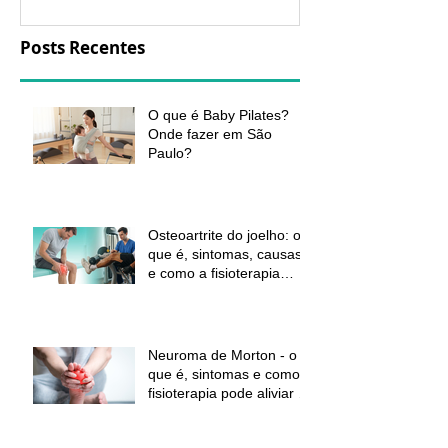
Posts Recentes
O que é Baby Pilates?
Onde fazer em São
Paulo?
Osteoartrite do joelho: o
que é, sintomas, causas
e como a fisioterapia
pode ajudar a aliviar a
dor e melhorar a função
Neuroma de Morton - o
que é, sintomas e como a
fisioterapia pode aliviar a
dor