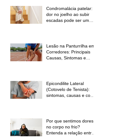
Condromalácia patelar:
dor no joelho ao subir
escadas pode ser um
sinal de alerta
Lesão na Panturrilha em
Corredores: Principais
Causas, Sintomas e
Como Prevenir
Epicondilite Lateral
(Cotovelo de Tenista):
sintomas, causas e como
a fisioterapia pode ajudar
Por que sentimos dores
no corpo no frio?
Entenda a relação entre
baixas temperaturas e