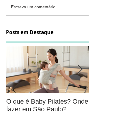
Escreva um comentário
Posts em Destaque
O que é Baby Pilates? Onde
Osteoartrite do
fazer em São Paulo?
é, sintomas, c
a fisioterapia 
aliviar a dor e
função