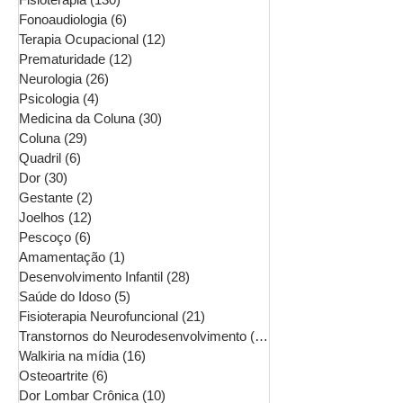
Fonoaudiologia
(6)
6 posts
Terapia Ocupacional
(12)
12 posts
Prematuridade
(12)
12 posts
Neurologia
(26)
26 posts
Psicologia
(4)
4 posts
Medicina da Coluna
(30)
30 posts
Coluna
(29)
29 posts
Quadril
(6)
6 posts
Dor
(30)
30 posts
Gestante
(2)
2 posts
Joelhos
(12)
12 posts
Pescoço
(6)
6 posts
Amamentação
(1)
1 post
Desenvolvimento Infantil
(28)
28 posts
Saúde do Idoso
(5)
5 posts
Fisioterapia Neurofuncional
(21)
21 posts
Transtornos do Neurodesenvolvimento
(16)
16 posts
Walkiria na mídia
(16)
16 posts
Osteoartrite
(6)
6 posts
Dor Lombar Crônica
(10)
10 posts