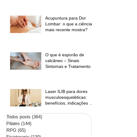
desconforto muscular
Acupuntura para Dor
Lombar: o que a ciência
mais recente mostra?
O que é esporão de
calcâneo – Sinais
Sintomas e Tratamento
Laser ILIB para dores
musculoesqueléticas:
benefícios, indicações e
contraindicações
Todos posts
(364)
364 posts
Pilates
(144)
144 posts
RPG
(65)
65 posts
Fisioterapia
(130)
130 posts