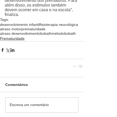
desenvolvimento dos prematuros. Para 
além disso, os estímulos também 
devem ocorrer em casa e na escola”, 
finaliza.  
Tags:
desenvolvimento infantil
fisioterapia neurológica
atraso motor
prematuridade
atraso desenvolivimento
bobath
métodobobath
Prematuridade
Comentários
Escreva um comentário