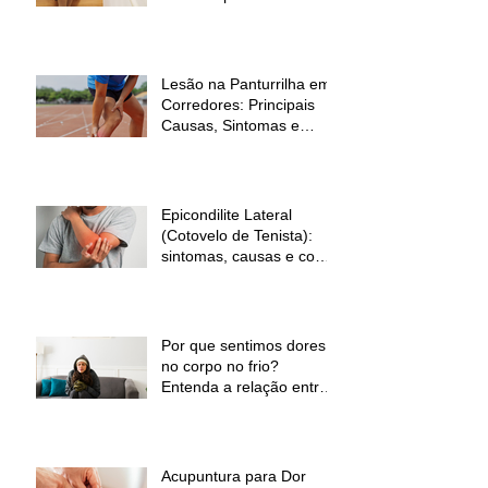
sinal de alerta
Lesão na Panturrilha em
Corredores: Principais
Causas, Sintomas e
Como Prevenir
Epicondilite Lateral
(Cotovelo de Tenista):
sintomas, causas e como
a fisioterapia pode ajudar
Por que sentimos dores
no corpo no frio?
Entenda a relação entre
baixas temperaturas e
desconforto muscular
Acupuntura para Dor