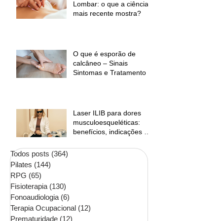
Lombar: o que a ciência
mais recente mostra?
O que é esporão de
calcâneo – Sinais
Sintomas e Tratamento
Laser ILIB para dores
musculoesqueléticas:
benefícios, indicações e
contraindicações
Todos posts
(364)
364 posts
Pilates
(144)
144 posts
RPG
(65)
65 posts
Fisioterapia
(130)
130 posts
Fonoaudiologia
(6)
6 posts
Terapia Ocupacional
(12)
12 posts
Prematuridade
(12)
12 posts