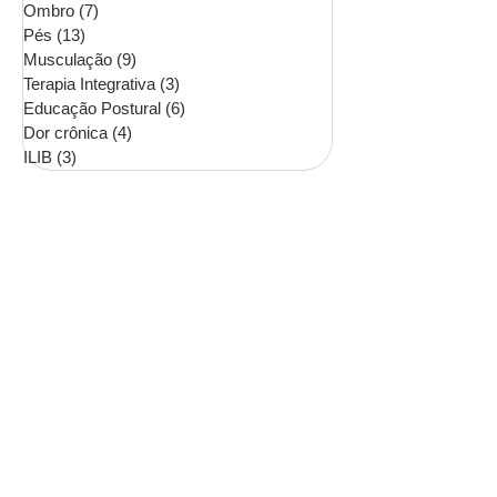
Ombro
(7)
7 posts
Pés
(13)
13 posts
Musculação
(9)
9 posts
Terapia Integrativa
(3)
3 posts
Educação Postural
(6)
6 posts
Dor crônica
(4)
4 posts
ILIB
(3)
3 posts