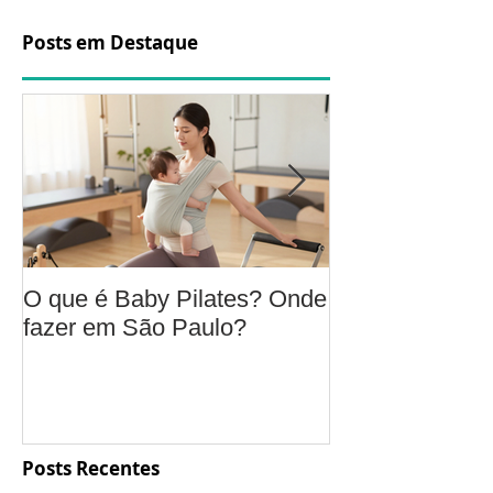
Posts em Destaque
O que é Baby Pilates? Onde
Osteoartrite do
fazer em São Paulo?
é, sintomas, c
a fisioterapia 
aliviar a dor e
função
Posts Recentes