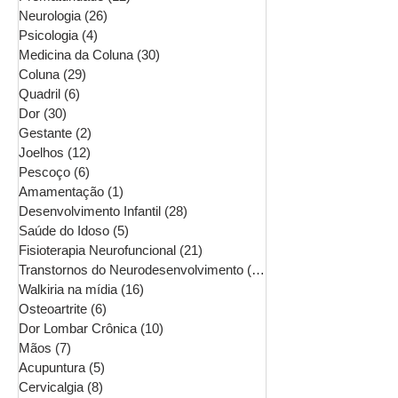
Neurologia
(26)
26 posts
Psicologia
(4)
4 posts
Medicina da Coluna
(30)
30 posts
Coluna
(29)
29 posts
Quadril
(6)
6 posts
Dor
(30)
30 posts
Gestante
(2)
2 posts
Joelhos
(12)
12 posts
Pescoço
(6)
6 posts
Amamentação
(1)
1 post
Desenvolvimento Infantil
(28)
28 posts
Saúde do Idoso
(5)
5 posts
Fisioterapia Neurofuncional
(21)
21 posts
Transtornos do Neurodesenvolvimento
(16)
16 posts
Walkiria na mídia
(16)
16 posts
Osteoartrite
(6)
6 posts
Dor Lombar Crônica
(10)
10 posts
Mãos
(7)
7 posts
Acupuntura
(5)
5 posts
Cervicalgia
(8)
8 posts