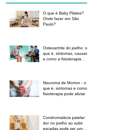
O que é Baby Pilates?
Onde fazer em São
Paulo?
Osteoartrite do joelho: o
que é, sintomas, causas
e como a fisioterapia
pode ajudar a aliviar a
dor e melhorar a função
Neuroma de Morton - o
que é, sintomas e como a
fisioterapia pode aliviar a
dor
Condromalácia patelar:
dor no joelho ao subir
escadas pode ser um