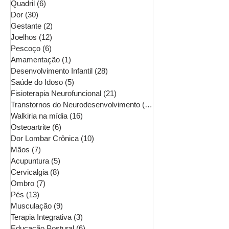
Quadril
(6)
6 posts
Dor
(30)
30 posts
Gestante
(2)
2 posts
Joelhos
(12)
12 posts
Pescoço
(6)
6 posts
Amamentação
(1)
1 post
Desenvolvimento Infantil
(28)
28 posts
Saúde do Idoso
(5)
5 posts
Fisioterapia Neurofuncional
(21)
21 posts
Transtornos do Neurodesenvolvimento
(16)
16 posts
Walkiria na mídia
(16)
16 posts
Osteoartrite
(6)
6 posts
Dor Lombar Crônica
(10)
10 posts
Mãos
(7)
7 posts
Acupuntura
(5)
5 posts
Cervicalgia
(8)
8 posts
Ombro
(7)
7 posts
Pés
(13)
13 posts
Musculação
(9)
9 posts
Terapia Integrativa
(3)
3 posts
Educação Postural
(6)
6 posts