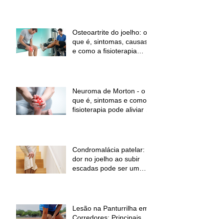
Osteoartrite do joelho: o
que é, sintomas, causas
e como a fisioterapia
pode ajudar a aliviar a
dor e melhorar a função
Neuroma de Morton - o
que é, sintomas e como a
fisioterapia pode aliviar a
dor
Condromalácia patelar:
dor no joelho ao subir
escadas pode ser um
sinal de alerta
Lesão na Panturrilha em
Corredores: Principais