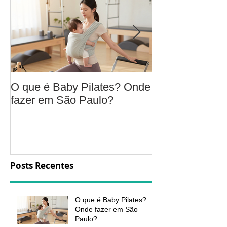
O que é Baby Pilates? Onde
Osteoartrite do
fazer em São Paulo?
é, sintomas, c
a fisioterapia 
aliviar a dor e
função
Posts Recentes
O que é Baby Pilates?
Onde fazer em São
Paulo?