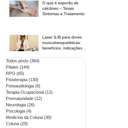
O que é esporão de
calcâneo – Sinais
Sintomas e Tratamento
Laser ILIB para dores
musculoesqueléticas:
benefícios, indicações e
contraindicações
Todos posts
(364)
364 posts
Pilates
(144)
144 posts
RPG
(65)
65 posts
Fisioterapia
(130)
130 posts
Fonoaudiologia
(6)
6 posts
Terapia Ocupacional
(12)
12 posts
Prematuridade
(12)
12 posts
Neurologia
(26)
26 posts
Psicologia
(4)
4 posts
Medicina da Coluna
(30)
30 posts
Coluna
(29)
29 posts