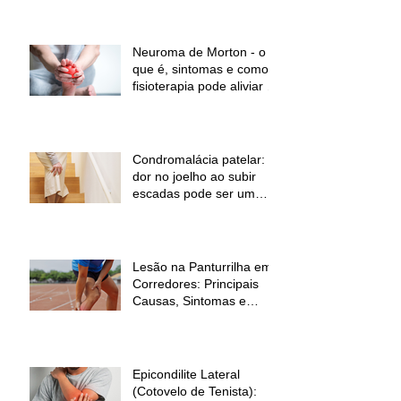
dor e melhorar a função
Neuroma de Morton - o
que é, sintomas e como a
fisioterapia pode aliviar a
dor
Condromalácia patelar:
dor no joelho ao subir
escadas pode ser um
sinal de alerta
Lesão na Panturrilha em
Corredores: Principais
Causas, Sintomas e
Como Prevenir
Epicondilite Lateral
(Cotovelo de Tenista):