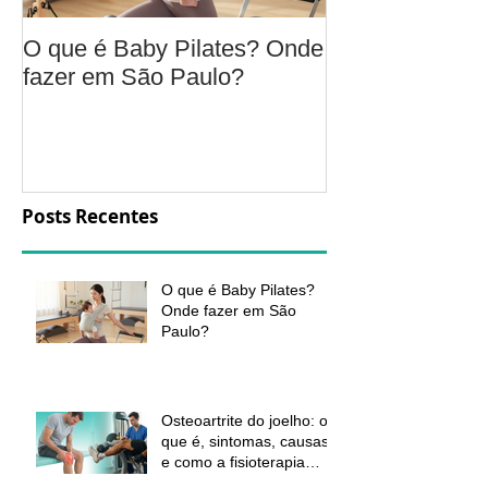
O que é Baby Pilates? Onde
Osteoartrite do
fazer em São Paulo?
é, sintomas, c
a fisioterapia 
aliviar a dor e
função
Posts Recentes
O que é Baby Pilates?
Onde fazer em São
Paulo?
Osteoartrite do joelho: o
que é, sintomas, causas
e como a fisioterapia
pode ajudar a aliviar a