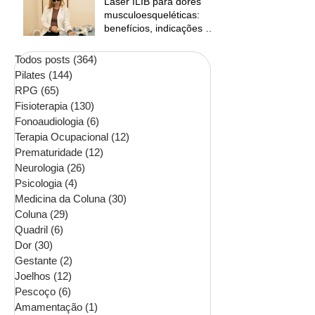
Laser ILIB para dores
musculoesqueléticas:
benefícios, indicações e
contraindicações
Todos posts
(364)
364 posts
Pilates
(144)
144 posts
RPG
(65)
65 posts
Fisioterapia
(130)
130 posts
Fonoaudiologia
(6)
6 posts
Terapia Ocupacional
(12)
12 posts
Prematuridade
(12)
12 posts
Neurologia
(26)
26 posts
Psicologia
(4)
4 posts
Medicina da Coluna
(30)
30 posts
Coluna
(29)
29 posts
Quadril
(6)
6 posts
Dor
(30)
30 posts
Gestante
(2)
2 posts
Joelhos
(12)
12 posts
Pescoço
(6)
6 posts
Amamentação
(1)
1 post