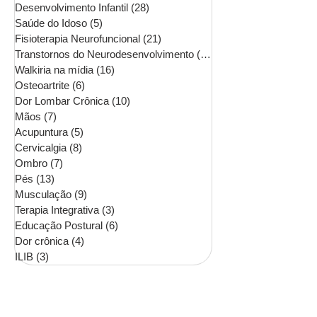
Desenvolvimento Infantil
(28)
28 posts
Saúde do Idoso
(5)
5 posts
Fisioterapia Neurofuncional
(21)
21 posts
Transtornos do Neurodesenvolvimento
(16)
16 posts
Walkiria na mídia
(16)
16 posts
Osteoartrite
(6)
6 posts
Dor Lombar Crônica
(10)
10 posts
Mãos
(7)
7 posts
Acupuntura
(5)
5 posts
Cervicalgia
(8)
8 posts
Ombro
(7)
7 posts
Pés
(13)
13 posts
Musculação
(9)
9 posts
Terapia Integrativa
(3)
3 posts
Educação Postural
(6)
6 posts
Dor crônica
(4)
4 posts
ILIB
(3)
3 posts