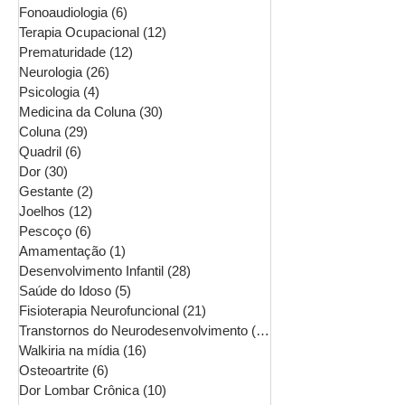
Fonoaudiologia
(6)
6 posts
Terapia Ocupacional
(12)
12 posts
Prematuridade
(12)
12 posts
Neurologia
(26)
26 posts
Psicologia
(4)
4 posts
Medicina da Coluna
(30)
30 posts
Coluna
(29)
29 posts
Quadril
(6)
6 posts
Dor
(30)
30 posts
Gestante
(2)
2 posts
Joelhos
(12)
12 posts
Pescoço
(6)
6 posts
Amamentação
(1)
1 post
Desenvolvimento Infantil
(28)
28 posts
Saúde do Idoso
(5)
5 posts
Fisioterapia Neurofuncional
(21)
21 posts
Transtornos do Neurodesenvolvimento
(16)
16 posts
Walkiria na mídia
(16)
16 posts
Osteoartrite
(6)
6 posts
Dor Lombar Crônica
(10)
10 posts