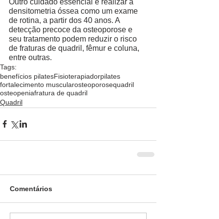
Outro cuidado essencial é realizar a 
densitometria óssea como um exame 
de rotina, a partir dos 40 anos. A 
detecção precoce da osteoporose e 
seu tratamento podem reduzir o risco 
de fraturas de quadril, fêmur e coluna, 
entre outras.  
Tags:
benefícios pilates
Fisioterapia
dor
pilates
fortalecimento muscular
osteoporose
quadril
osteopenia
fratura de quadril
Quadril
Comentários