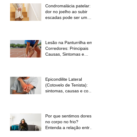
Condromalácia patelar:
dor no joelho ao subir
escadas pode ser um
sinal de alerta
Lesão na Panturrilha em
Corredores: Principais
Causas, Sintomas e
Como Prevenir
Epicondilite Lateral
(Cotovelo de Tenista):
sintomas, causas e como
a fisioterapia pode ajudar
Por que sentimos dores
no corpo no frio?
Entenda a relação entre
baixas temperaturas e