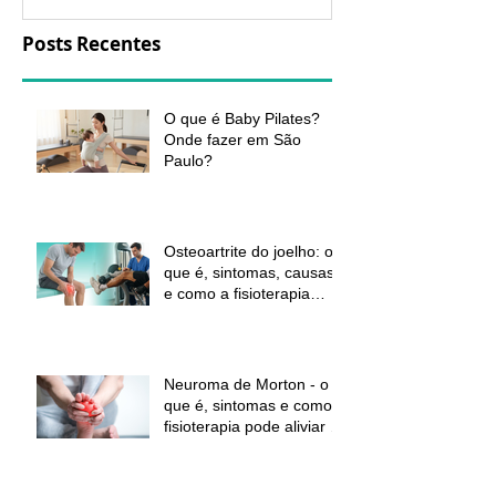
Posts Recentes
O que é Baby Pilates?
Onde fazer em São
Paulo?
Osteoartrite do joelho: o
que é, sintomas, causas
e como a fisioterapia
pode ajudar a aliviar a
dor e melhorar a função
Neuroma de Morton - o
que é, sintomas e como a
fisioterapia pode aliviar a
dor