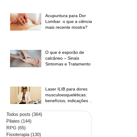
desconforto muscular
Acupuntura para Dor
Lombar: o que a ciência
mais recente mostra?
O que é esporão de
calcâneo – Sinais
Sintomas e Tratamento
Laser ILIB para dores
musculoesqueléticas:
benefícios, indicações e
contraindicações
Todos posts
(364)
364 posts
Pilates
(144)
144 posts
RPG
(65)
65 posts
Fisioterapia
(130)
130 posts