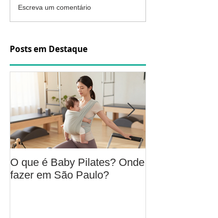
Escreva um comentário
Posts em Destaque
O que é Baby Pilates? Onde
Osteoartrite do
fazer em São Paulo?
é, sintomas, c
a fisioterapia 
aliviar a dor e
função