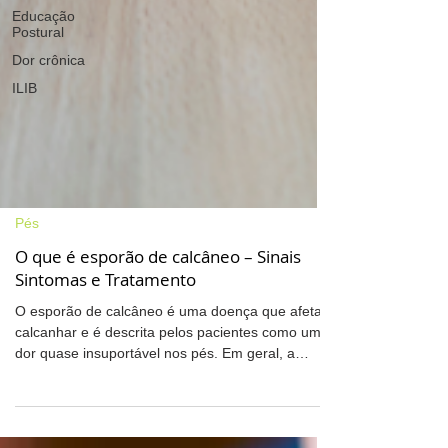
Educação
Postural
Dor crônica
ILIB
Pés
O que é esporão de calcâneo – Sinais
Sintomas e Tratamento
O esporão de calcâneo é uma doença que afeta o
calcanhar e é descrita pelos pacientes como uma
dor quase insuportável nos pés. Em geral, a
condição afeta 8 em cada 10 pessoas acima do
peso. Além disso, a prevalência em pessoas com