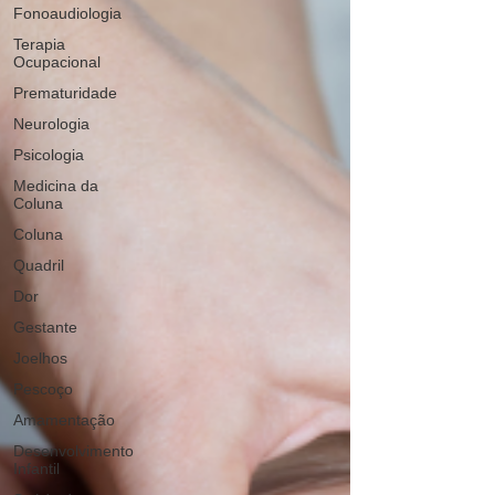
Fonoaudiologia
Terapia
Ocupacional
Prematuridade
Neurologia
Psicologia
Medicina da
Coluna
Coluna
Quadril
Dor
Gestante
Joelhos
Pescoço
Amamentação
Desenvolvimento
Infantil