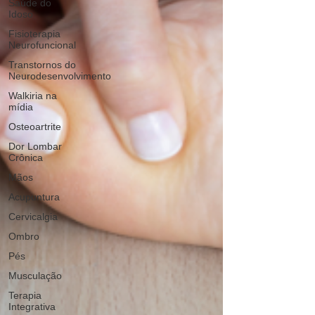
Saúde do
Idoso
Fisioterapia
Neurofuncional
Transtornos do
Neurodesenvolvimento
Walkiria na
mídia
Osteoartrite
Dor Lombar
Crônica
Mãos
Acupuntura
Cervicalgia
Ombro
Pés
Musculação
Terapia
Integrativa