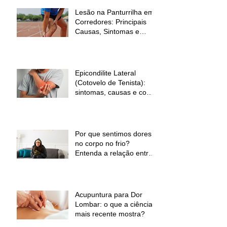
Lesão na Panturrilha em
Corredores: Principais
Causas, Sintomas e
Como Prevenir
Epicondilite Lateral
(Cotovelo de Tenista):
sintomas, causas e como
a fisioterapia pode ajudar
Por que sentimos dores
no corpo no frio?
Entenda a relação entre
baixas temperaturas e
desconforto muscular
Acupuntura para Dor
Lombar: o que a ciência
mais recente mostra?