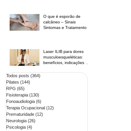
O que é esporão de
calcâneo – Sinais
Sintomas e Tratamento
Laser ILIB para dores
musculoesqueléticas:
benefícios, indicações e
contraindicações
Todos posts
(364)
364 posts
Pilates
(144)
144 posts
RPG
(65)
65 posts
Fisioterapia
(130)
130 posts
Fonoaudiologia
(6)
6 posts
Terapia Ocupacional
(12)
12 posts
Prematuridade
(12)
12 posts
Neurologia
(26)
26 posts
Psicologia
(4)
4 posts