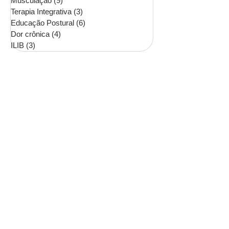
Musculação
(9)
9 posts
Terapia Integrativa
(3)
3 posts
Educação Postural
(6)
6 posts
Dor crônica
(4)
4 posts
ILIB
(3)
3 posts