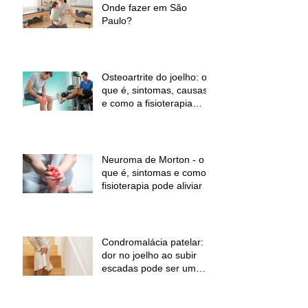
Onde fazer em São
Paulo?
Osteoartrite do joelho: o
que é, sintomas, causas
e como a fisioterapia
pode ajudar a aliviar a
dor e melhorar a função
Neuroma de Morton - o
que é, sintomas e como a
fisioterapia pode aliviar a
dor
Condromalácia patelar:
dor no joelho ao subir
escadas pode ser um
sinal de alerta