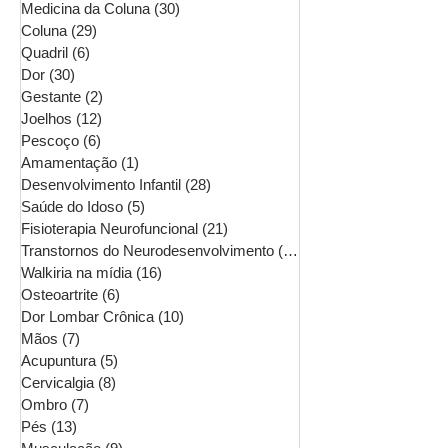
Medicina da Coluna
(30)
30 posts
Coluna
(29)
29 posts
Quadril
(6)
6 posts
Dor
(30)
30 posts
Gestante
(2)
2 posts
Joelhos
(12)
12 posts
Pescoço
(6)
6 posts
Amamentação
(1)
1 post
Desenvolvimento Infantil
(28)
28 posts
Saúde do Idoso
(5)
5 posts
Fisioterapia Neurofuncional
(21)
21 posts
Transtornos do Neurodesenvolvimento
(16)
16 posts
Walkiria na mídia
(16)
16 posts
Osteoartrite
(6)
6 posts
Dor Lombar Crônica
(10)
10 posts
Mãos
(7)
7 posts
Acupuntura
(5)
5 posts
Cervicalgia
(8)
8 posts
Ombro
(7)
7 posts
Pés
(13)
13 posts