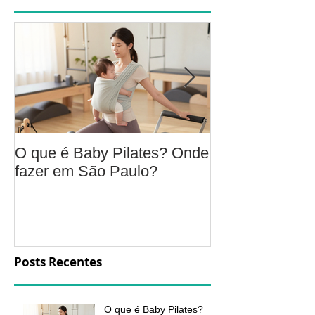
O que é Baby Pilates? Onde
Osteoartrite do
fazer em São Paulo?
é, sintomas, c
a fisioterapia 
aliviar a dor e
função
Posts Recentes
O que é Baby Pilates?