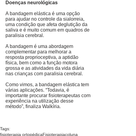
Doenças neurológicas
A bandagem elástica é uma opção 
para ajudar no controle da sialorreia, 
uma condição que afeta deglutição da 
saliva e é muito comum em quadros de 
paralisia cerebral. 
A bandagem é uma abordagem 
complementar para melhorar a 
resposta proprioceptiva, a aptidão 
física, bem como a função motora 
grossa e as atividades da vida diária 
nas crianças com paralisia cerebral. 
Como vimos, a bandagem elástica tem 
várias aplicações. “Todavia, é 
importante procurar fisioterapeutas com 
experiência na utilização desse 
método”, finaliza Walkíria. 
Tags:
fisioterapia ortopédica
Fisioterapia
coluna