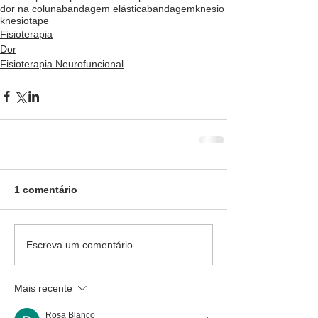
dor na coluna
bandagem elástica
bandagem
knesio
knesiotape
Fisioterapia
Dor
Fisioterapia Neurofuncional
1 comentário
Escreva um comentário
Mais recente
Rosa Blanco