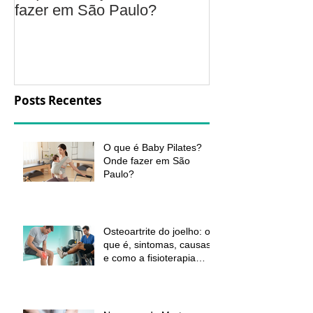
fazer em São Paulo?
é, sintomas, c
a fisioterapia 
aliviar a dor e
função
Posts Recentes
O que é Baby Pilates?
Onde fazer em São
Paulo?
Osteoartrite do joelho: o
que é, sintomas, causas
e como a fisioterapia
pode ajudar a aliviar a
dor e melhorar a função