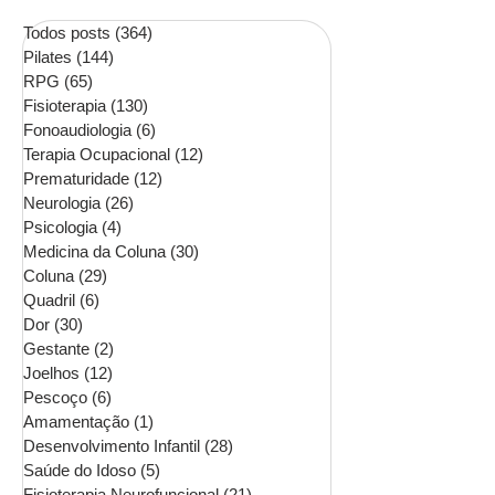
contraindicações
Todos posts
(364)
364 posts
Pilates
(144)
144 posts
RPG
(65)
65 posts
Fisioterapia
(130)
130 posts
Fonoaudiologia
(6)
6 posts
Terapia Ocupacional
(12)
12 posts
Prematuridade
(12)
12 posts
Neurologia
(26)
26 posts
Psicologia
(4)
4 posts
Medicina da Coluna
(30)
30 posts
Coluna
(29)
29 posts
Quadril
(6)
6 posts
Dor
(30)
30 posts
Gestante
(2)
2 posts
Joelhos
(12)
12 posts
Pescoço
(6)
6 posts
Amamentação
(1)
1 post
Desenvolvimento Infantil
(28)
28 posts
Saúde do Idoso
(5)
5 posts
Fisioterapia Neurofuncional
(21)
21 posts