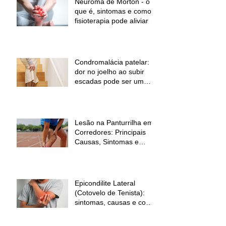
Neuroma de Morton - o
que é, sintomas e como a
fisioterapia pode aliviar a
dor
Condromalácia patelar:
dor no joelho ao subir
escadas pode ser um
sinal de alerta
Lesão na Panturrilha em
Corredores: Principais
Causas, Sintomas e
Como Prevenir
Epicondilite Lateral
(Cotovelo de Tenista):
sintomas, causas e como
a fisioterapia pode ajudar