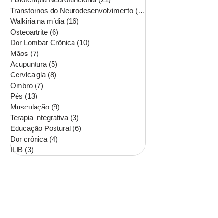
Transtornos do Neurodesenvolvimento
(16)
16 posts
Walkiria na mídia
(16)
16 posts
Osteoartrite
(6)
6 posts
Dor Lombar Crônica
(10)
10 posts
Mãos
(7)
7 posts
Acupuntura
(5)
5 posts
Cervicalgia
(8)
8 posts
Ombro
(7)
7 posts
Pés
(13)
13 posts
Musculação
(9)
9 posts
Terapia Integrativa
(3)
3 posts
Educação Postural
(6)
6 posts
Dor crônica
(4)
4 posts
ILIB
(3)
3 posts