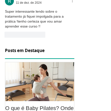
11 de dez. de 2024
Super interessante lendo sobre o 
tratamento já fiquei impolgada para a 
prática !tenho certeza que vou amar 
aprender esse curso !!
Curtir
Responder
Posts em Destaque
O que é Baby Pilates? Onde
Osteoartrite do