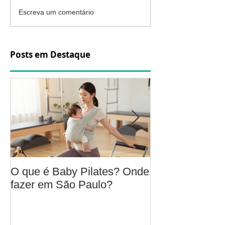
Escreva um comentário
Posts em Destaque
O que é Baby Pilates? Onde
Osteoartrite do
fazer em São Paulo?
é, sintomas, c
a fisioterapia 
aliviar a dor e
função