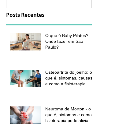
Posts Recentes
O que é Baby Pilates?
Onde fazer em São
Paulo?
Osteoartrite do joelho: o
que é, sintomas, causas
e como a fisioterapia
pode ajudar a aliviar a
dor e melhorar a função
Neuroma de Morton - o
que é, sintomas e como a
fisioterapia pode aliviar a
dor