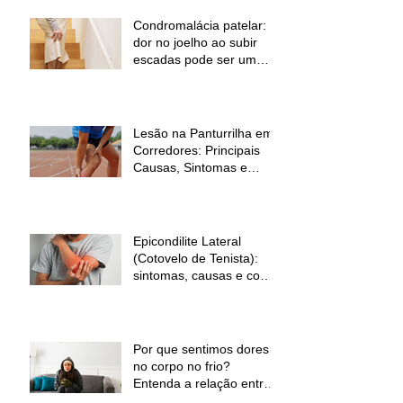
Condromalácia patelar:
dor no joelho ao subir
escadas pode ser um
sinal de alerta
Lesão na Panturrilha em
Corredores: Principais
Causas, Sintomas e
Como Prevenir
Epicondilite Lateral
(Cotovelo de Tenista):
sintomas, causas e como
a fisioterapia pode ajudar
Por que sentimos dores
no corpo no frio?
Entenda a relação entre
baixas temperaturas e