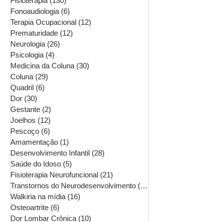
Fisioterapia
(130)
130 posts
Fonoaudiologia
(6)
6 posts
Terapia Ocupacional
(12)
12 posts
Prematuridade
(12)
12 posts
Neurologia
(26)
26 posts
Psicologia
(4)
4 posts
Medicina da Coluna
(30)
30 posts
Coluna
(29)
29 posts
Quadril
(6)
6 posts
Dor
(30)
30 posts
Gestante
(2)
2 posts
Joelhos
(12)
12 posts
Pescoço
(6)
6 posts
Amamentação
(1)
1 post
Desenvolvimento Infantil
(28)
28 posts
Saúde do Idoso
(5)
5 posts
Fisioterapia Neurofuncional
(21)
21 posts
Transtornos do Neurodesenvolvimento
(16)
16 posts
Walkiria na mídia
(16)
16 posts
Osteoartrite
(6)
6 posts
Dor Lombar Crônica
(10)
10 posts