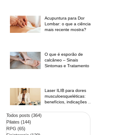
desconforto muscular
Acupuntura para Dor
Lombar: o que a ciência
mais recente mostra?
O que é esporão de
calcâneo – Sinais
Sintomas e Tratamento
Laser ILIB para dores
musculoesqueléticas:
benefícios, indicações e
contraindicações
Todos posts
(364)
364 posts
Pilates
(144)
144 posts
RPG
(65)
65 posts