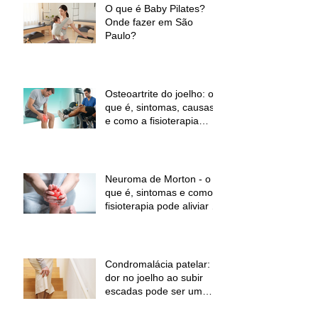
O que é Baby Pilates?
Onde fazer em São
Paulo?
Osteoartrite do joelho: o
que é, sintomas, causas
e como a fisioterapia
pode ajudar a aliviar a
dor e melhorar a função
Neuroma de Morton - o
que é, sintomas e como a
fisioterapia pode aliviar a
dor
Condromalácia patelar:
dor no joelho ao subir
escadas pode ser um
sinal de alerta