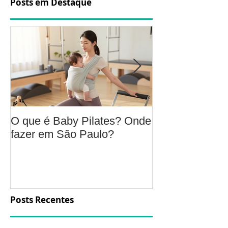
Posts em Destaque
O que é Baby Pilates? Onde
Osteoartrite do
fazer em São Paulo?
é, sintomas, c
a fisioterapia 
aliviar a dor e
função
Posts Recentes