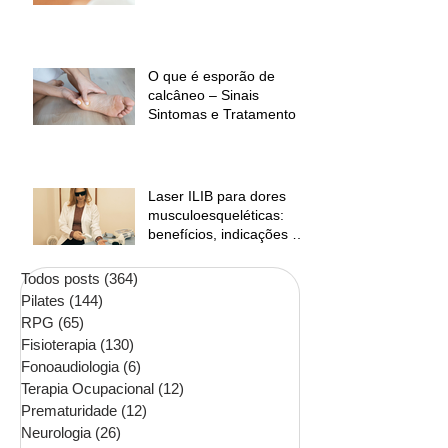
O que é esporão de
calcâneo – Sinais
Sintomas e Tratamento
Laser ILIB para dores
musculoesqueléticas:
benefícios, indicações e
contraindicações
Todos posts
(364)
364 posts
Pilates
(144)
144 posts
RPG
(65)
65 posts
Fisioterapia
(130)
130 posts
Fonoaudiologia
(6)
6 posts
Terapia Ocupacional
(12)
12 posts
Prematuridade
(12)
12 posts
Neurologia
(26)
26 posts