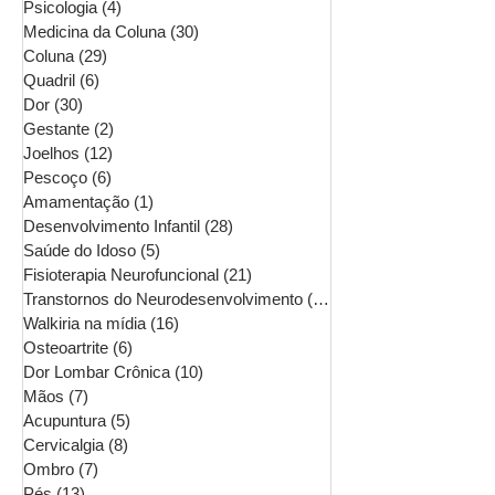
Psicologia
(4)
4 posts
Medicina da Coluna
(30)
30 posts
Coluna
(29)
29 posts
Quadril
(6)
6 posts
Dor
(30)
30 posts
Gestante
(2)
2 posts
Joelhos
(12)
12 posts
Pescoço
(6)
6 posts
Amamentação
(1)
1 post
Desenvolvimento Infantil
(28)
28 posts
Saúde do Idoso
(5)
5 posts
Fisioterapia Neurofuncional
(21)
21 posts
Transtornos do Neurodesenvolvimento
(16)
16 posts
Walkiria na mídia
(16)
16 posts
Osteoartrite
(6)
6 posts
Dor Lombar Crônica
(10)
10 posts
Mãos
(7)
7 posts
Acupuntura
(5)
5 posts
Cervicalgia
(8)
8 posts
Ombro
(7)
7 posts
Pés
(13)
13 posts