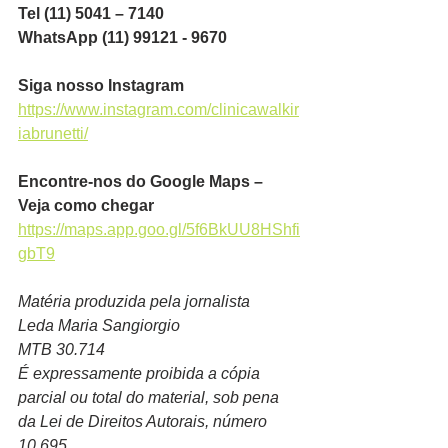
Tel (11) 5041 – 7140
WhatsApp (11) 99121 - 9670
Siga nosso Instagram
https://www.instagram.com/clinicawalkir
iabrunetti/
Encontre-nos do Google Maps – 
Veja como chegar
https://maps.app.goo.gl/5f6BkUU8HShfi
gbT9
Matéria produzida pela jornalista
Leda Maria Sangiorgio
MTB 30.714
É expressamente proibida a cópia 
parcial ou total do material, sob pena 
da Lei de Direitos Autorais, número 
10.695.  