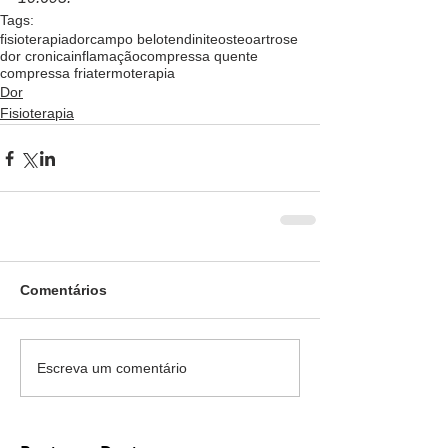
Tags:
fisioterapia
dor
campo belo
tendinite
osteoartrose
dor cronica
inflamação
compressa quente
compressa fria
termoterapia
Dor
Fisioterapia
Comentários
Escreva um comentário