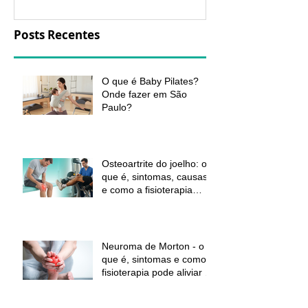
Posts Recentes
O que é Baby Pilates?
Onde fazer em São
Paulo?
Osteoartrite do joelho: o
que é, sintomas, causas
e como a fisioterapia
pode ajudar a aliviar a
dor e melhorar a função
Neuroma de Morton - o
que é, sintomas e como a
fisioterapia pode aliviar a
dor