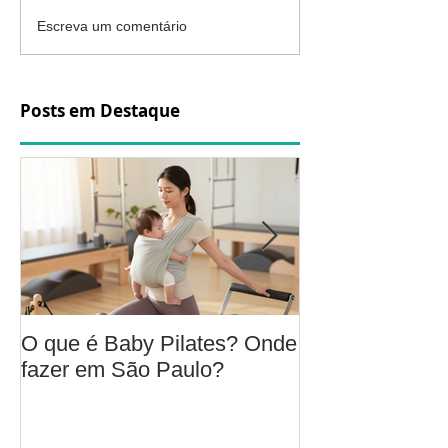
Escreva um comentário
Posts em Destaque
O que é Baby Pilates? Onde
Osteoartrite do
fazer em São Paulo?
é, sintomas, c
a fisioterapia 
aliviar a dor e
função