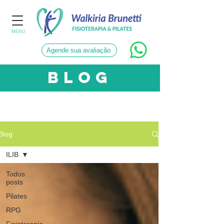
MENU
Agende sua avaliação
blog
CATEGORIAS
Blog
ILIB
Todos
posts
Pilates
RPG