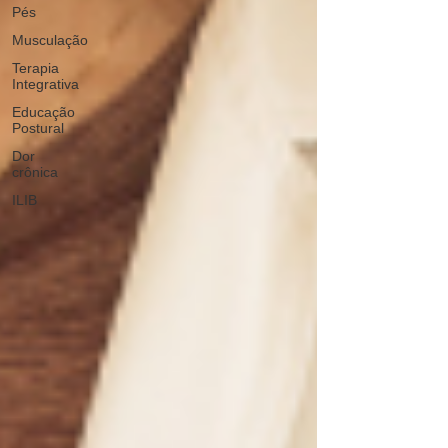
Pés
Musculação
Terapia
Integrativa
Educação
Postural
Dor
crônica
ILIB