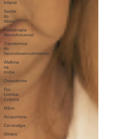
Infantil
Saúde
do
Idoso
Fisioterapia
Neurofuncional
Transtornos
do
Neurodesenvolvimento
Walkiria
na
mídia
Osteoartrite
Dor
Lombar
Crônica
Mãos
Acupuntura
Cervicalgia
Ombro