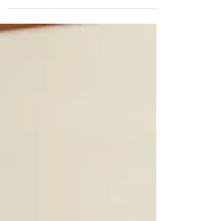
dor, inflamação e recuperação muscular? O laser
ILIB vem ganhando espaço como um recurso
complementar no tratamento de dores
musculoesqueléticas, principalmente por ser um
procedimento não invasivo, indolor e associado à
fotobiomodulação sistêmica. Atualmente, o ILIB é
indicado para pacientes com dores crônicas,
tensões musculares, hérnias de disco,
osteoartrose, fibromialgia. Na verda