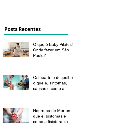
dor e melhorar a função
Posts Recentes
O que é Baby Pilates?
Onde fazer em São
Paulo?
Osteoartrite do joelho:
o que é, sintomas,
causas e como a
fisioterapia pode ajudar
a aliviar a dor e
melhorar a função
Neuroma de Morton - o
que é, sintomas e
como a fisioterapia
pode aliviar a dor