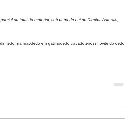
arcial ou total do material, sob pena da Lei de Direitos Autorais, 
dinite
dor na mão
dedo em gatilho
dedo travado
tenossinovite do dedo