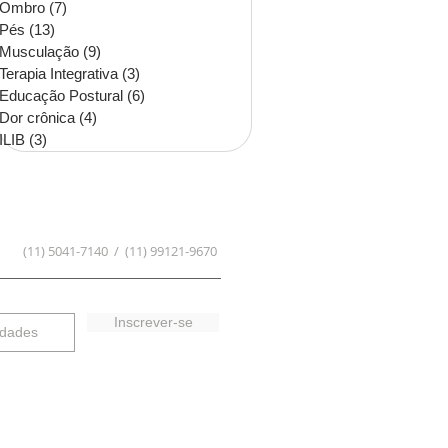
Ombro
(7)
7 posts
Pés
(13)
13 posts
Musculação
(9)
9 posts
Terapia Integrativa
(3)
3 posts
Educação Postural
(6)
6 posts
Dor crônica
(4)
4 posts
ILIB
(3)
3 posts
(11) 5041-7140 / (11) 99121-9670
Inscrever-se