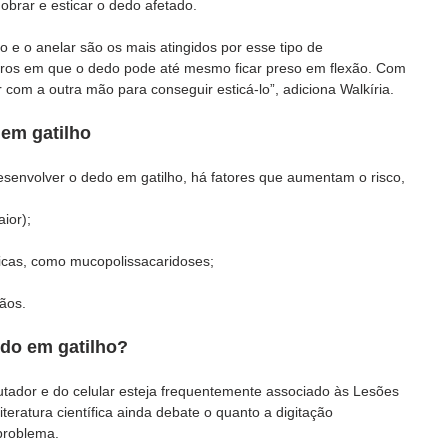
brar e esticar o dedo afetado.
 e o anelar são os mais atingidos por esse tipo de 
eros em que o dedo pode até mesmo ficar preso em flexão. Com 
ar com a outra mão para conseguir esticá-lo”, adiciona Walkíria.
 em gatilho
envolver o dedo em gatilho, há fatores que aumentam o risco, 
ior);
icas, como mucopolissacaridoses;
ãos.
edo em gatilho?
ador e do celular esteja frequentemente associado às Lesões 
iteratura científica ainda debate o quanto a digitação 
problema.