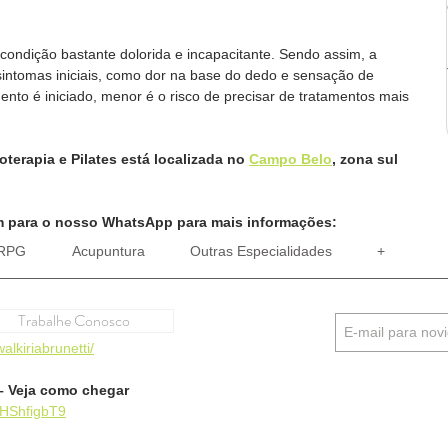
ondição bastante dolorida e incapacitante. Sendo assim, a 
sintomas iniciais, como dor na base do dedo e sensação de 
ento é iniciado, menor é o risco de precisar de tratamentos mais 
ioterapia e Pilates está localizada no 
Campo Belo
, zona sul 
para o nosso WhatsApp para mais informações:
RPG
Acupuntura
Outras Especialidades
+
Trabalhe Conosco
alkiriabrunetti/
– Veja como chegar
8HShfigbT9