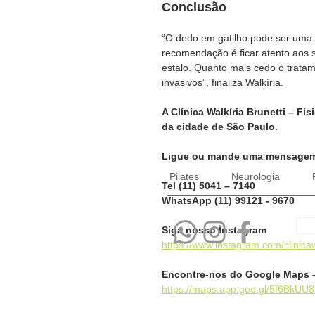
Conclusão
“O dedo em gatilho pode ser uma c
recomendação é ficar atento aos 
estalo. Quanto mais cedo o tratam
invasivos”, finaliza Walkíria.
A Clínica Walkíria Brunetti – Fis
da cidade de São Paulo.
Ligue ou mande uma mensagem 
Pilates
Neurologia
Tel (11) 5041 – 7140
WhatsApp (11) 99121 - 9670
Siga nosso Instagram
https://www.instagram.com/clinicaw
Encontre-nos do Google Maps 
https://maps.app.goo.gl/5f6BkUU