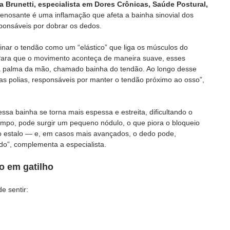
ia Brunetti, especialista em Dores Crônicas, Saúde Postural, 
stenosante é uma inflamação que afeta a bainha sinovial dos 
ponsáveis por dobrar os dedos.
nar o tendão como um “elástico” que liga os músculos do 
Para que o movimento aconteça de maneira suave, esses 
a palma da mão, chamado bainha do tendão. Ao longo desse 
as polias, responsáveis por manter o tendão próximo ao osso”, 
sa bainha se torna mais espessa e estreita, dificultando o 
mpo, pode surgir um pequeno nódulo, o que piora o bloqueio 
co estalo — e, em casos mais avançados, o dedo pode, 
nado”, complementa a especialista.
o em gatilho
e sentir: