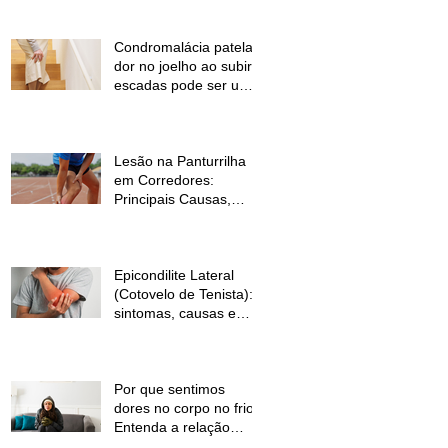
Condromalácia patelar:
dor no joelho ao subir
escadas pode ser um
sinal de alerta
Lesão na Panturrilha
em Corredores:
Principais Causas,
Sintomas e Como
Prevenir
Epicondilite Lateral
(Cotovelo de Tenista):
sintomas, causas e
como a fisioterapia
pode ajudar
Por que sentimos
dores no corpo no frio?
Entenda a relação
entre baixas