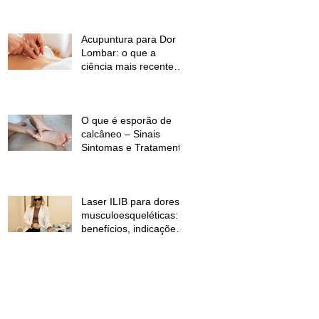
temperaturas e
desconforto muscular
Acupuntura para Dor
Lombar: o que a
ciência mais recente
mostra?
O que é esporão de
calcâneo – Sinais
Sintomas e Tratamento
Laser ILIB para dores
musculoesqueléticas:
benefícios, indicações
e contraindicações