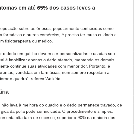
ntomas em até 65% dos casos leves a 
a população sobre as órteses, popularmente conhecidas como 
 farmácias e outros comércios, é preciso ter muito cuidado e 
um fisioterapeuta ou médico.
ar o dedo em gatilho devem ser personalizadas e usadas sob 
deal é imobilizar apenas o dedo afetado, mantendo os demais 
ciente continue suas atividades com menor dor. Portanto, é 
 prontas, vendidas em farmácias, nem sempre respeitam a 
orar o quadro”, reforça Walkíria.
ária
 não leva à melhora do quadro e o dedo permanece travado, de 
úrgica da polia pode ser indicada. O procedimento é simples, 
presenta alta taxa de sucesso, superior a 90% na maioria dos 