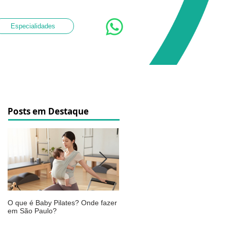
Especialidades
Posts em Destaque
O que é Baby Pilates? Onde fazer
Osteoartrite do joelho: o que é,
em São Paulo?
sintomas, causas e como a
fisioterapia pode ajudar a aliviar 