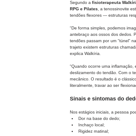
Segundo a 
fisioterapeuta Walkír
RPG e Pilates
, a tenossinovite e
tendões flexores — estruturas res
“De forma simples, podemos imagi
antebraço aos ossos dos dedos. 
tendões passam por um “túnel” n
trajeto existem estruturas chamad
explica Walkíria.
“Quando ocorre uma inflamação, es
deslizamento do tendão. Com o te
mecânico. O resultado é o clássi
literalmente, travar ao ser flexio
Sinais e sintomas do ded
Nos estágios iniciais, a pessoa pod
Dor na base do dedo;
Inchaço local;
Rigidez matinal;