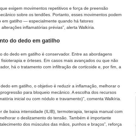
que exigem movimentos repetitivos e força de preensão 
ecânico sobre os tendões. Portanto, esses movimentos podem 
o em gatilho — especialmente quando há fatores 
lterações inflamatórias prévias”, alerta Walkíria.
nto do dedo em gatilho
to do dedo em gatilho é conservador. Entre as abordagens 
 fisioterapia e órteses. Em casos mais avançados ou que não 
r, há o tratamento com infiltração de corticoide e, por fim, a 
 dedo em gatilho, o objetivo é reduzir a inflamação, melhorar o 
 progressão para bloqueio mecânico. A escolha dos recursos 
atória inicial ou com nódulo e travamento)”, comenta Walkíria.
r de baixa intensidade (ILIB), termoterapia, terapia manual com 
elhorar o deslizamento do tensão. Também é importante 
rtalecimento dos músculos das mãos, punhos e braços”, reforça 