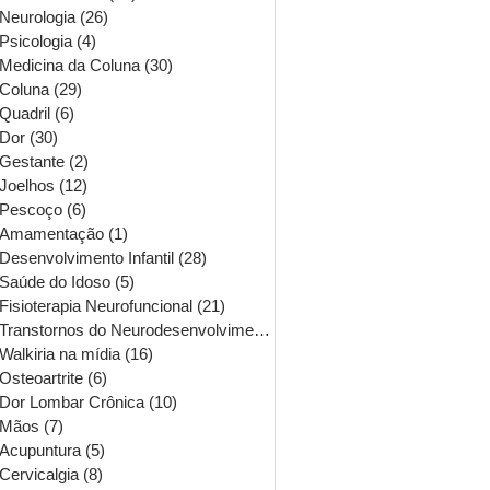
Neurologia
(26)
26 posts
Psicologia
(4)
4 posts
Medicina da Coluna
(30)
30 posts
Coluna
(29)
29 posts
Quadril
(6)
6 posts
Dor
(30)
30 posts
Gestante
(2)
2 posts
Joelhos
(12)
12 posts
Pescoço
(6)
6 posts
Amamentação
(1)
1 post
Desenvolvimento Infantil
(28)
28 posts
Saúde do Idoso
(5)
5 posts
Fisioterapia Neurofuncional
(21)
21 posts
Transtornos do Neurodesenvolvimento
(16)
16 posts
Walkiria na mídia
(16)
16 posts
Osteoartrite
(6)
6 posts
Dor Lombar Crônica
(10)
10 posts
Mãos
(7)
7 posts
Acupuntura
(5)
5 posts
Cervicalgia
(8)
8 posts