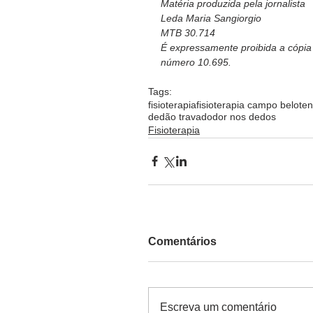
Matéria produzida pela jornalista
Leda Maria Sangiorgio
MTB 30.714
É expressamente proibida a cópia p
número 10.695.  
Tags:
fisioterapia
fisioterapia campo belo
ten
dedão travado
dor nos dedos
Fisioterapia
Comentários
Escreva um comentário