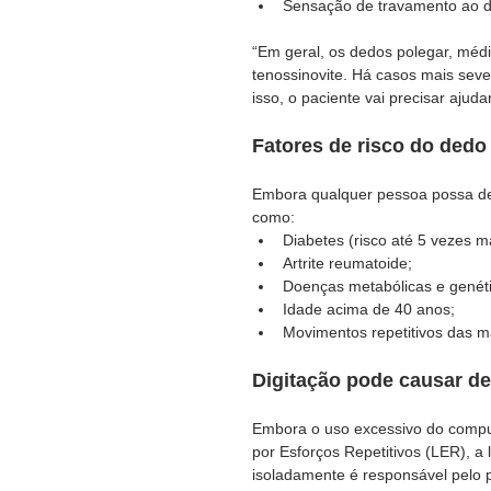
Sensação de travamento ao do
“Em geral, os dedos polegar, médio
tenossinovite. Há casos mais sev
isso, o paciente vai precisar ajud
Fatores de risco do dedo
Embora qualquer pessoa possa des
como:
Diabetes (risco até 5 vezes ma
Artrite reumatoide;
Doenças metabólicas e genét
Idade acima de 40 anos;
Movimentos repetitivos das m
Digitação pode causar d
Embora o uso excessivo do comput
por Esforços Repetitivos (LER), a l
isoladamente é responsável pelo 