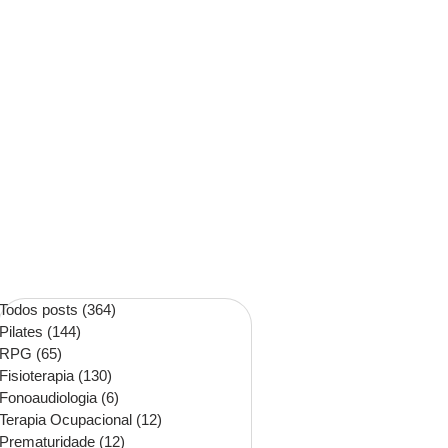
Todos posts
(364)
364 posts
Pilates
(144)
144 posts
RPG
(65)
65 posts
Fisioterapia
(130)
130 posts
Fonoaudiologia
(6)
6 posts
Terapia Ocupacional
(12)
12 posts
Prematuridade
(12)
12 posts