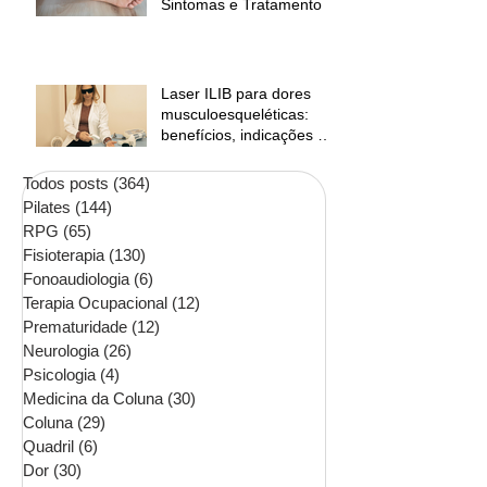
Sintomas e Tratamento
Laser ILIB para dores
musculoesqueléticas:
benefícios, indicações e
contraindicações
Todos posts
(364)
364 posts
Pilates
(144)
144 posts
RPG
(65)
65 posts
Fisioterapia
(130)
130 posts
Fonoaudiologia
(6)
6 posts
Terapia Ocupacional
(12)
12 posts
Prematuridade
(12)
12 posts
Neurologia
(26)
26 posts
Psicologia
(4)
4 posts
Medicina da Coluna
(30)
30 posts
Coluna
(29)
29 posts
Quadril
(6)
6 posts
Dor
(30)
30 posts