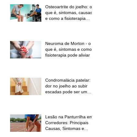
Osteoartrite do joelho: o
que é, sintomas, causas
e como a fisioterapia
pode ajudar a aliviar a
dor e melhorar a função
Neuroma de Morton - o
que é, sintomas e como a
fisioterapia pode aliviar a
dor
Condromalácia patelar:
dor no joelho ao subir
escadas pode ser um
sinal de alerta
Lesão na Panturrilha em
Corredores: Principais
Causas, Sintomas e
Como Prevenir