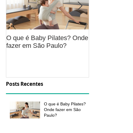
O que é Baby Pilates? Onde
Osteoartrite do
fazer em São Paulo?
é, sintomas, c
a fisioterapia 
aliviar a dor e
função
Posts Recentes
O que é Baby Pilates?
Onde fazer em São
Paulo?