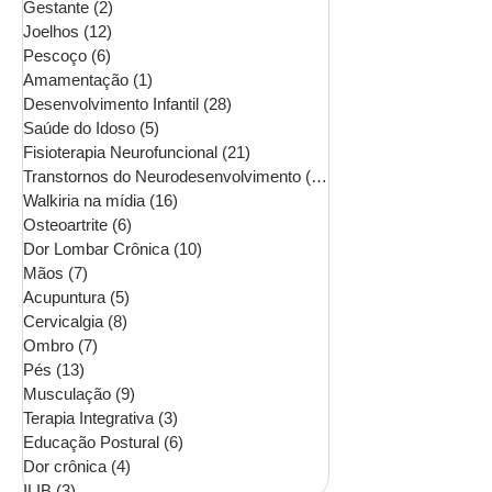
Gestante
(2)
2 posts
Joelhos
(12)
12 posts
Pescoço
(6)
6 posts
Amamentação
(1)
1 post
Desenvolvimento Infantil
(28)
28 posts
Saúde do Idoso
(5)
5 posts
Fisioterapia Neurofuncional
(21)
21 posts
Transtornos do Neurodesenvolvimento
(16)
16 posts
Walkiria na mídia
(16)
16 posts
Osteoartrite
(6)
6 posts
Dor Lombar Crônica
(10)
10 posts
Mãos
(7)
7 posts
Acupuntura
(5)
5 posts
Cervicalgia
(8)
8 posts
Ombro
(7)
7 posts
Pés
(13)
13 posts
Musculação
(9)
9 posts
Terapia Integrativa
(3)
3 posts
Educação Postural
(6)
6 posts
Dor crônica
(4)
4 posts
ILIB
(3)
3 posts