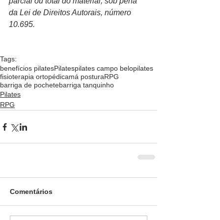
parcial ou total do material, sob pena 
da Lei de Direitos Autorais, número 
10.695.  
Tags:
benefícios pilates
Pilates
pilates campo belo
pilates
fisioterapia ortopédica
má postura
RPG
barriga de pochete
barriga tanquinho
Pilates
RPG
Comentários