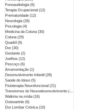
Fonoaudiologia
(6)
6 posts
Terapia Ocupacional
(12)
12 posts
Prematuridade
(12)
12 posts
Neurologia
(26)
26 posts
Psicologia
(4)
4 posts
Medicina da Coluna
(30)
30 posts
Coluna
(29)
29 posts
Quadril
(6)
6 posts
Dor
(30)
30 posts
Gestante
(2)
2 posts
Joelhos
(12)
12 posts
Pescoço
(6)
6 posts
Amamentação
(1)
1 post
Desenvolvimento Infantil
(28)
28 posts
Saúde do Idoso
(5)
5 posts
Fisioterapia Neurofuncional
(21)
21 posts
Transtornos do Neurodesenvolvimento
(16)
16 posts
Walkiria na mídia
(16)
16 posts
Osteoartrite
(6)
6 posts
Dor Lombar Crônica
(10)
10 posts