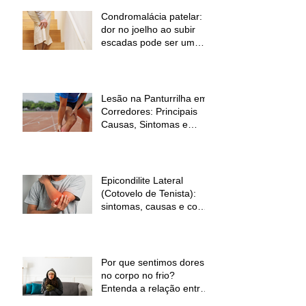
Condromalácia patelar:
dor no joelho ao subir
escadas pode ser um
sinal de alerta
Lesão na Panturrilha em
Corredores: Principais
Causas, Sintomas e
Como Prevenir
Epicondilite Lateral
(Cotovelo de Tenista):
sintomas, causas e como
a fisioterapia pode ajudar
Por que sentimos dores
no corpo no frio?
Entenda a relação entre
baixas temperaturas e