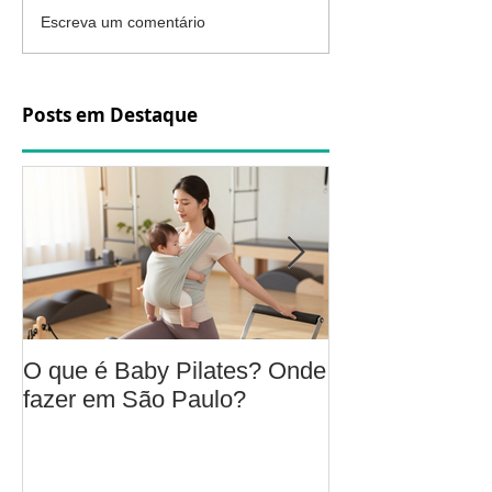
Escreva um comentário
Posts em Destaque
O que é Baby Pilates? Onde
Osteoartrite do
fazer em São Paulo?
é, sintomas, c
a fisioterapia 
aliviar a dor e
função