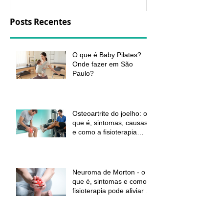
Posts Recentes
O que é Baby Pilates?
Onde fazer em São
Paulo?
Osteoartrite do joelho: o
que é, sintomas, causas
e como a fisioterapia
pode ajudar a aliviar a
dor e melhorar a função
Neuroma de Morton - o
que é, sintomas e como a
fisioterapia pode aliviar a
dor