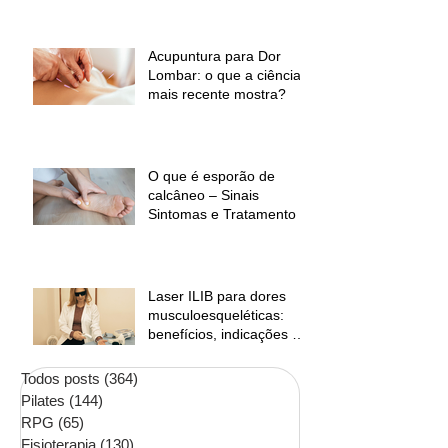
desconforto muscular
Acupuntura para Dor
Lombar: o que a ciência
mais recente mostra?
O que é esporão de
calcâneo – Sinais
Sintomas e Tratamento
Laser ILIB para dores
musculoesqueléticas:
benefícios, indicações e
contraindicações
Todos posts
(364)
364 posts
Pilates
(144)
144 posts
RPG
(65)
65 posts
Fisioterapia
(130)
130 posts