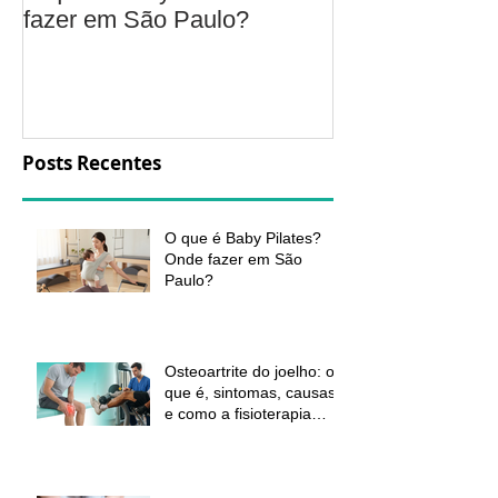
fazer em São Paulo?
é, sintomas, c
a fisioterapia 
aliviar a dor e
função
Posts Recentes
O que é Baby Pilates?
Onde fazer em São
Paulo?
Osteoartrite do joelho: o
que é, sintomas, causas
e como a fisioterapia
pode ajudar a aliviar a
dor e melhorar a função