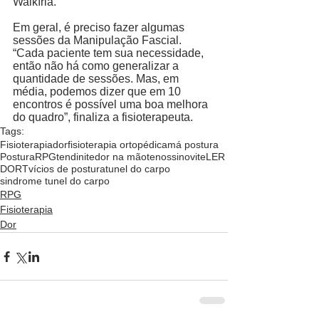
Walkíria.   
Em geral, é preciso fazer algumas 
sessões da Manipulação Fascial. 
“Cada paciente tem sua necessidade, 
então não há como generalizar a 
quantidade de sessões. Mas, em 
média, podemos dizer que em 10 
encontros é possível uma boa melhora 
do quadro”, finaliza a fisioterapeuta. 
Tags:
Fisioterapia
dor
fisioterapia ortopédica
má postura
Postura
RPG
tendinite
dor na mão
tenossinovite
LER
DORT
vícios de postura
tunel do carpo
sindrome tunel do carpo
RPG
Fisioterapia
Dor