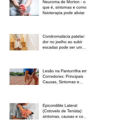
Neuroma de Morton - o
que é, sintomas e como a
fisioterapia pode aliviar a
dor
Condromalácia patelar:
dor no joelho ao subir
escadas pode ser um
sinal de alerta
Lesão na Panturrilha em
Corredores: Principais
Causas, Sintomas e
Como Prevenir
Epicondilite Lateral
(Cotovelo de Tenista):
sintomas, causas e como
a fisioterapia pode ajudar