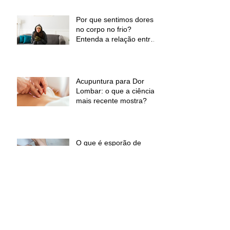
Por que sentimos dores
no corpo no frio?
Entenda a relação entre
baixas temperaturas e
desconforto muscular
Acupuntura para Dor
Lombar: o que a ciência
mais recente mostra?
O que é esporão de
calcâneo – Sinais
Sintomas e Tratamento
Laser ILIB para dores
musculoesqueléticas:
benefícios, indicações e