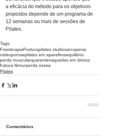
a eficácia do método para os objetivos 
propostos depende de um programa de 
12 semanas ou mais de sessões de 
Pilates.
Tags:
Fisioterapia
Postura
pilates studio
sarcopenia
osteoporose
pilates em aparelhos
equilibrio
perda muscular
quarentena
quedas em idosos
fratura fêmur
perda óssea
Pilates
Comentários