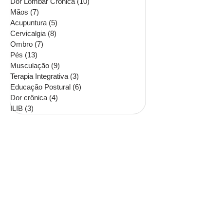
Dor Lombar Crônica
(10)
10 posts
Mãos
(7)
7 posts
Acupuntura
(5)
5 posts
Cervicalgia
(8)
8 posts
Ombro
(7)
7 posts
Pés
(13)
13 posts
Musculação
(9)
9 posts
Terapia Integrativa
(3)
3 posts
Educação Postural
(6)
6 posts
Dor crônica
(4)
4 posts
ILIB
(3)
3 posts