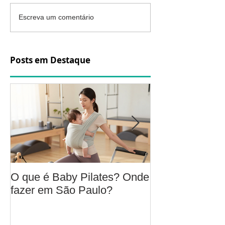
Escreva um comentário
Posts em Destaque
O que é Baby Pilates? Onde
Osteoartrite do
fazer em São Paulo?
é, sintomas, c
a fisioterapia 
aliviar a dor e