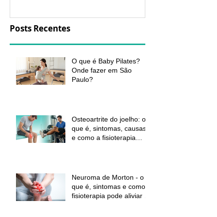
função
Posts Recentes
O que é Baby Pilates?
Onde fazer em São
Paulo?
Osteoartrite do joelho: o
que é, sintomas, causas
e como a fisioterapia
pode ajudar a aliviar a
dor e melhorar a função
Neuroma de Morton - o
que é, sintomas e como a
fisioterapia pode aliviar a
dor