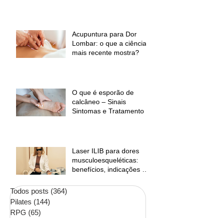
baixas temperaturas e
desconforto muscular
Acupuntura para Dor
Lombar: o que a ciência
mais recente mostra?
O que é esporão de
calcâneo – Sinais
Sintomas e Tratamento
Laser ILIB para dores
musculoesqueléticas:
benefícios, indicações e
contraindicações
Todos posts
(364)
364 posts
Pilates
(144)
144 posts
RPG
(65)
65 posts