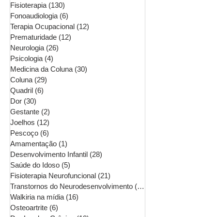
Fisioterapia
(130)
130 posts
Fonoaudiologia
(6)
6 posts
Terapia Ocupacional
(12)
12 posts
Prematuridade
(12)
12 posts
Neurologia
(26)
26 posts
Psicologia
(4)
4 posts
Medicina da Coluna
(30)
30 posts
Coluna
(29)
29 posts
Quadril
(6)
6 posts
Dor
(30)
30 posts
Gestante
(2)
2 posts
Joelhos
(12)
12 posts
Pescoço
(6)
6 posts
Amamentação
(1)
1 post
Desenvolvimento Infantil
(28)
28 posts
Saúde do Idoso
(5)
5 posts
Fisioterapia Neurofuncional
(21)
21 posts
Transtornos do Neurodesenvolvimento
(16)
16 posts
Walkiria na mídia
(16)
16 posts
Osteoartrite
(6)
6 posts