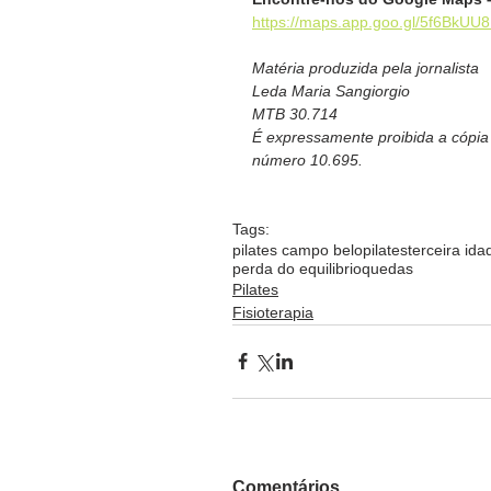
https://maps.app.goo.gl/5f6BkUU
Matéria produzida pela jornalista
Leda Maria Sangiorgio
MTB 30.714
É expressamente proibida a cópia p
número 10.695.  
Tags:
pilates campo belo
pilates
terceira ida
perda do equilibrio
quedas
Pilates
Fisioterapia
Comentários