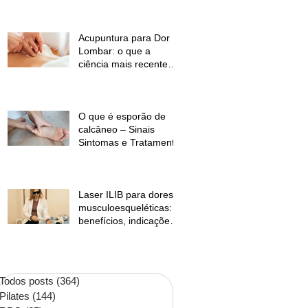
temperaturas e
desconforto muscular
Acupuntura para Dor
Lombar: o que a
ciência mais recente
mostra?
O que é esporão de
calcâneo – Sinais
Sintomas e Tratamento
Laser ILIB para dores
musculoesqueléticas:
benefícios, indicações
e contraindicações
Todos posts
(364)
364 posts
Pilates
(144)
144 posts