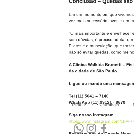
Conclusão – Quedas são 
Em um momento em que vivemos u
vez mais necessário investir em 
“O mais importante é envelhecer 
sem dúvidas, é preciso adotar um e
Pilates e a musculação, que trazem
não só evitar quedas, como melhor
A Clínica Walkíria Brunetti – Fis
da cidade de São Paulo.
Ligue ou mande uma mensagem 
Tel (11) 5041 – 7140
WhatsApp (11) 99121 - 9670
Pilates
Neurologia
Siga nosso Instagram
https://www.instagram.com/clinicaw
Encontre-nos do Google Maps 