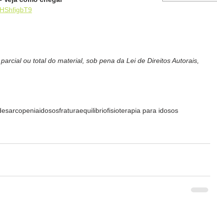
8HShfigbT9
arcial ou total do material, sob pena da Lei de Direitos Autorais, 
de
sarcopenia
idosos
fratura
equilibrio
fisioterapia para idosos