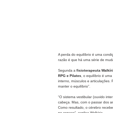
A perda do equilíbrio é uma cond
razão é que há uma série de muda
Segunda a 
fisioterapeuta Walkír
RPG e Pilates
, o equilíbrio é um
interno, músculos e articulações. 
manter o equilíbrio”.
“O sistema vestibular (ouvido int
cabeça. Mas, com o passar dos an
Como resultado, o cérebro recebe
no espaço”, explica Walkíria.