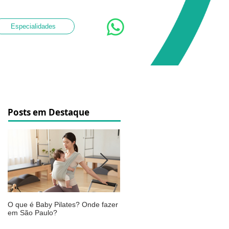
Especialidades
Posts em Destaque
O que é Baby Pilates? Onde fazer
Osteoartrite do joelho: o que é,
em São Paulo?
sintomas, causas e como a
fisioterapia pode ajudar a aliviar 