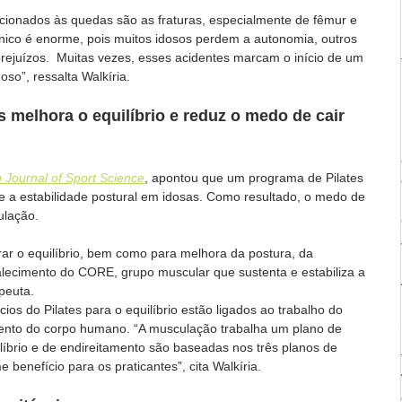
cionados às quedas são as fraturas, especialmente de fêmur e 
línico é enorme, pois muitos idosos perdem a autonomia, outros 
prejuízos.  Muitas vezes, esses acidentes marcam o início de um 
oso”, ressalta Walkíria.
 melhora o equilíbrio e reduz o medo de cair 
 Journal of Sport Science
, apontou que um programa de Pilates 
o e a estabilidade postural em idosas. Como resultado, o medo de 
ulação.
rar o equilíbrio, bem como para melhora da postura, da 
talecimento do CORE, grupo muscular que sustenta e estabiliza a 
apeuta.
ios do Pilates para o equilíbrio estão ligados ao trabalho do 
ento do corpo humano. “A musculação trabalha um plano de 
íbrio e de endireitamento são baseadas nos três planos de 
enefício para os praticantes”, cita Walkíria.