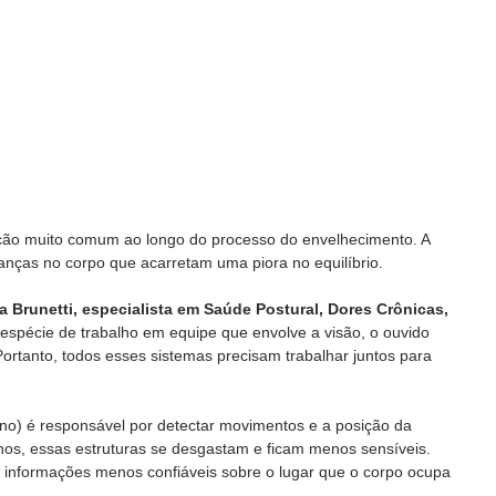
ição muito comum ao longo do processo do envelhecimento. A 
nças no corpo que acarretam uma piora no equilíbrio.
ia Brunetti, especialista em Saúde Postural, Dores Crônicas, 
a espécie de trabalho em equipe que envolve a visão, o ouvido 
Portanto, todos esses sistemas precisam trabalhar juntos para 
erno) é responsável por detectar movimentos e a posição da 
os, essas estruturas se desgastam e ficam menos sensíveis.  
 informações menos confiáveis sobre o lugar que o corpo ocupa 