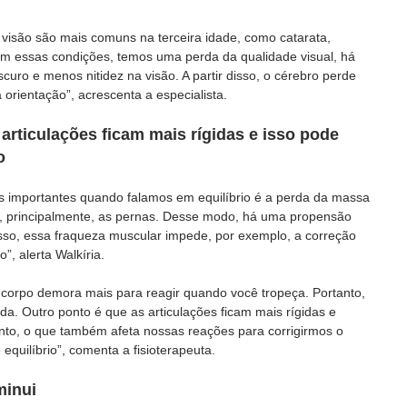
visão são mais comuns na terceira idade, como catarata, 
 essas condições, temos uma perda da qualidade visual, há 
curo e menos nitidez na visão. A partir disso, o cérebro perde 
orientação”, acrescenta a especialista.
rticulações ficam mais rígidas e isso pode 
o
 importantes quando falamos em equilíbrio é a perda da massa 
ta, principalmente, as pernas. Desse modo, há uma propensão 
isso, essa fraqueza muscular impede, por exemplo, a correção 
”, alerta Walkíria.
o corpo demora mais para reagir quando você tropeça. Portanto, 
da. Outro ponto é que as articulações ficam mais rígidas e 
to, o que também afeta nossas reações para corrigirmos o 
quilíbrio”, comenta a fisioterapeuta.
minui