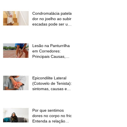
Condromalácia patelar:
dor no joelho ao subir
escadas pode ser um
sinal de alerta
Lesão na Panturrilha
em Corredores:
Principais Causas,
Sintomas e Como
Prevenir
Epicondilite Lateral
(Cotovelo de Tenista):
sintomas, causas e
como a fisioterapia
pode ajudar
Por que sentimos
dores no corpo no frio?
Entenda a relação
entre baixas