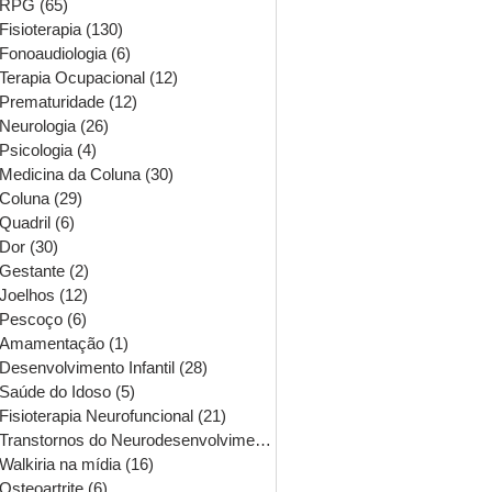
RPG
(65)
65 posts
Fisioterapia
(130)
130 posts
Fonoaudiologia
(6)
6 posts
Terapia Ocupacional
(12)
12 posts
Prematuridade
(12)
12 posts
Neurologia
(26)
26 posts
Psicologia
(4)
4 posts
Medicina da Coluna
(30)
30 posts
Coluna
(29)
29 posts
Quadril
(6)
6 posts
Dor
(30)
30 posts
Gestante
(2)
2 posts
Joelhos
(12)
12 posts
Pescoço
(6)
6 posts
Amamentação
(1)
1 post
Desenvolvimento Infantil
(28)
28 posts
Saúde do Idoso
(5)
5 posts
Fisioterapia Neurofuncional
(21)
21 posts
Transtornos do Neurodesenvolvimento
(16)
16 posts
Walkiria na mídia
(16)
16 posts
Osteoartrite
(6)
6 posts