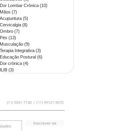
Dor Lombar Crônica
(10)
10 posts
Mãos
(7)
7 posts
Acupuntura
(5)
5 posts
Cervicalgia
(8)
8 posts
Ombro
(7)
7 posts
Pés
(13)
13 posts
Musculação
(9)
9 posts
Terapia Integrativa
(3)
3 posts
Educação Postural
(6)
6 posts
Dor crônica
(4)
4 posts
ILIB
(3)
3 posts
(11) 5041-7140 / (11) 99121-9670
Inscrever-se