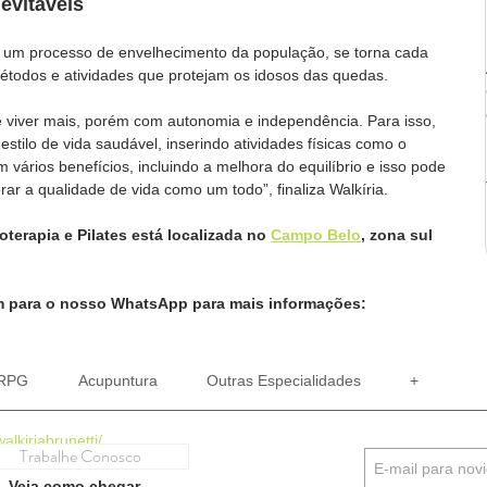
evitáveis
m processo de envelhecimento da população, se torna cada 
métodos e atividades que protejam os idosos das quedas.
e viver mais, porém com autonomia e independência. Para isso, 
stilo de vida saudável, inserindo atividades físicas como o 
 vários benefícios, incluindo a melhora do equilíbrio e isso pode 
ar a qualidade de vida como um todo”, finaliza Walkíria.
ioterapia e Pilates está localizada no 
Campo Belo
, zona sul 
para o nosso WhatsApp para mais informações:
RPG
Acupuntura
Outras Especialidades
+
alkiriabrunetti/
Trabalhe Conosco
– Veja como chegar