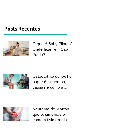
dor e melhorar a função
Posts Recentes
O que é Baby Pilates?
Onde fazer em São
Paulo?
Osteoartrite do joelho:
o que é, sintomas,
causas e como a
fisioterapia pode ajudar
a aliviar a dor e
melhorar a função
Neuroma de Morton - o
que é, sintomas e
como a fisioterapia
pode aliviar a dor