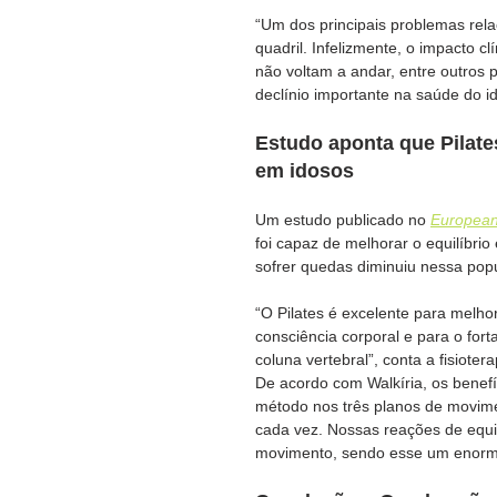
“Um dos principais problemas rela
quadril. Infelizmente, o impacto c
não voltam a andar, entre outros 
declínio importante na saúde do id
Estudo aponta que Pilates
em idosos
Um estudo publicado no 
European
foi capaz de melhorar o equilíbri
sofrer quedas diminuiu nessa pop
“O Pilates é excelente para melho
consciência corporal e para o for
coluna vertebral”, conta a fisioter
De acordo com Walkíria, os benefíc
método nos três planos de movim
cada vez. Nossas reações de equil
movimento, sendo esse um enorme b