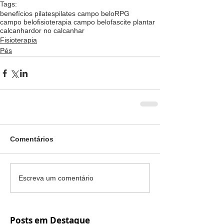
Tags:
benefícios pilates
pilates campo belo
RPG
campo belo
fisioterapia campo belo
fascite plantar
calcanhar
dor no calcanhar
Fisioterapia
Pés
Comentários
Escreva um comentário
Posts em Destaque