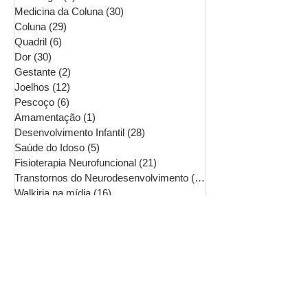
Medicina da Coluna
(30)
30 posts
Coluna
(29)
29 posts
Quadril
(6)
6 posts
Dor
(30)
30 posts
Gestante
(2)
2 posts
Joelhos
(12)
12 posts
Pescoço
(6)
6 posts
Amamentação
(1)
1 post
Desenvolvimento Infantil
(28)
28 posts
Saúde do Idoso
(5)
5 posts
Fisioterapia Neurofuncional
(21)
21 posts
Transtornos do Neurodesenvolvimento
(16)
16 posts
Walkiria na mídia
(16)
16 posts
Osteoartrite
(6)
6 posts
Dor Lombar Crônica
(10)
10 posts
Mãos
(7)
7 posts
Acupuntura
(5)
5 posts
Cervicalgia
(8)
8 posts
Ombro
(7)
7 posts
Pés
(13)
13 posts