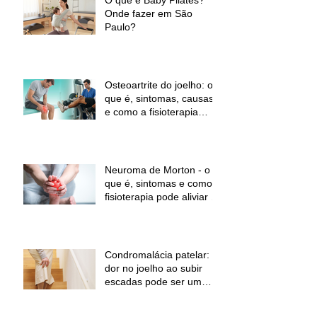
Onde fazer em São
Paulo?
Osteoartrite do joelho: o
que é, sintomas, causas
e como a fisioterapia
pode ajudar a aliviar a
dor e melhorar a função
Neuroma de Morton - o
que é, sintomas e como a
fisioterapia pode aliviar a
dor
Condromalácia patelar:
dor no joelho ao subir
escadas pode ser um
sinal de alerta