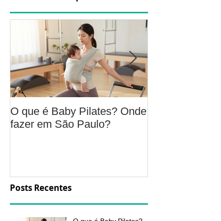
O que é Baby Pilates? Onde
Osteoartrite do
fazer em São Paulo?
é, sintomas, c
a fisioterapia 
aliviar a dor e
função
Posts Recentes
O que é Baby Pilates?