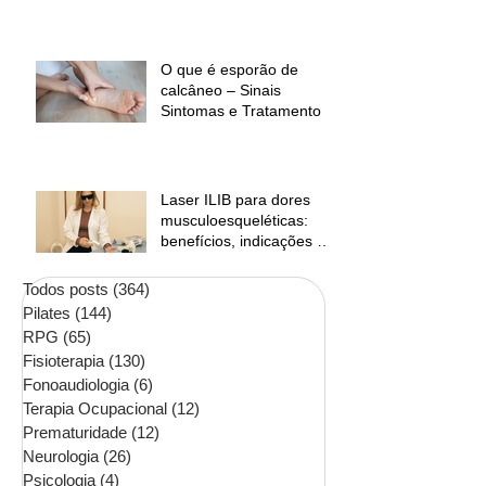
O que é esporão de
calcâneo – Sinais
Sintomas e Tratamento
Laser ILIB para dores
musculoesqueléticas:
benefícios, indicações e
contraindicações
Todos posts
(364)
364 posts
Pilates
(144)
144 posts
RPG
(65)
65 posts
Fisioterapia
(130)
130 posts
Fonoaudiologia
(6)
6 posts
Terapia Ocupacional
(12)
12 posts
Prematuridade
(12)
12 posts
Neurologia
(26)
26 posts
Psicologia
(4)
4 posts