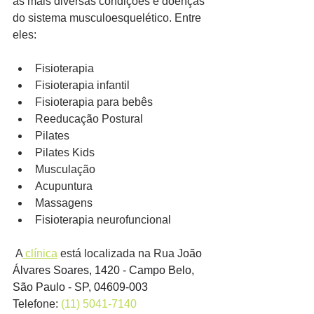
as mais diversas condições e doenças 
do sistema musculoesquelético. Entre 
eles: 
Fisioterapia 
Fisioterapia infantil
Fisioterapia para bebês 
Reeducação Postural
Pilates 
Pilates Kids
Musculação
Acupuntura
Massagens
Fisioterapia neurofuncional 
 A
 clínica
 está localizada na Rua J
oão 
Álvares Soares, 1420 - Campo Belo, 
São Paulo - SP, 04609-003
Telefone: 
(11) 5041-7140