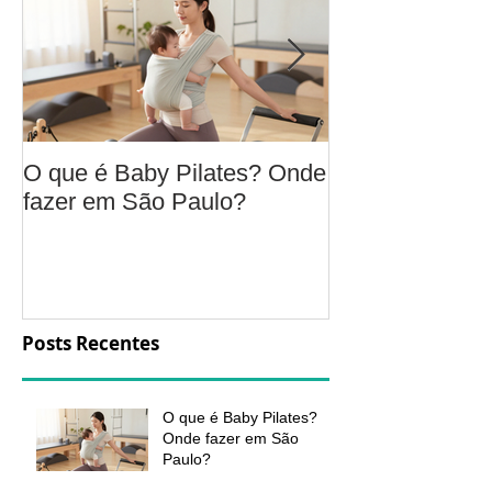
O que é Baby Pilates? Onde
Osteoartrite do
fazer em São Paulo?
é, sintomas, c
a fisioterapia 
aliviar a dor e
função
Posts Recentes
O que é Baby Pilates?
Onde fazer em São
Paulo?