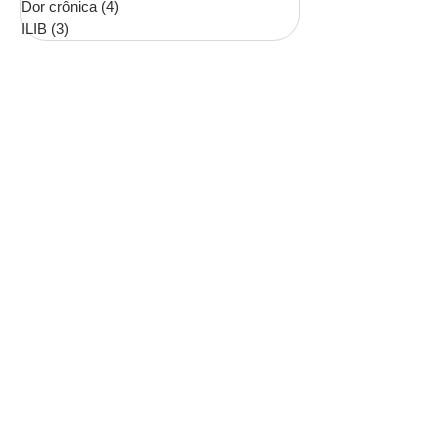
Dor crônica
(4)
4 posts
ILIB
(3)
3 posts