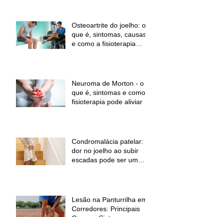
Osteoartrite do joelho: o
que é, sintomas, causas
e como a fisioterapia
pode ajudar a aliviar a
dor e melhorar a função
Neuroma de Morton - o
que é, sintomas e como a
fisioterapia pode aliviar a
dor
Condromalácia patelar:
dor no joelho ao subir
escadas pode ser um
sinal de alerta
Lesão na Panturrilha em
Corredores: Principais