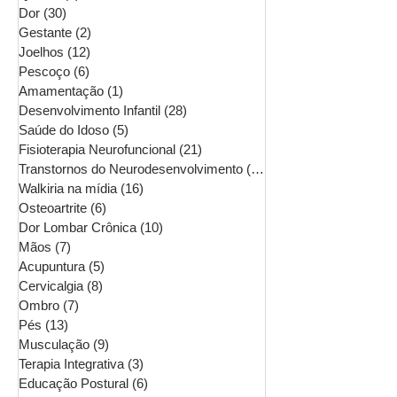
Dor
(30)
30 posts
Gestante
(2)
2 posts
Joelhos
(12)
12 posts
Pescoço
(6)
6 posts
Amamentação
(1)
1 post
Desenvolvimento Infantil
(28)
28 posts
Saúde do Idoso
(5)
5 posts
Fisioterapia Neurofuncional
(21)
21 posts
Transtornos do Neurodesenvolvimento
(16)
16 posts
Walkiria na mídia
(16)
16 posts
Osteoartrite
(6)
6 posts
Dor Lombar Crônica
(10)
10 posts
Mãos
(7)
7 posts
Acupuntura
(5)
5 posts
Cervicalgia
(8)
8 posts
Ombro
(7)
7 posts
Pés
(13)
13 posts
Musculação
(9)
9 posts
Terapia Integrativa
(3)
3 posts
Educação Postural
(6)
6 posts