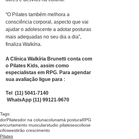
“O Pilates também melhora a 
consciência corporal, aspecto que vai 
ajudar o adolescente a adotar posturas 
mais adequadas no seu dia a dia”, 
finaliza Walkíria.
A Clínica Walkíria Brunetti conta com 
o Pilates Kids, assim como 
especialistas em RPG. Para agendar 
sua avaliação ligue para :
Tel  (11) 5041-7140
 WhatsApp (11) 99121-9670
Tags:
dor
Pilates
dor na coluna
coluna
má postura
RPG
encurtamento muscular
studio pilates
escoliose
cifose
estirão crescimento
Pilates