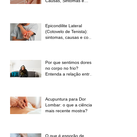
Causas, Sintomas e
Como Prevenir
Epicondilite Lateral
(Cotovelo de Tenista):
sintomas, causas e como
a fisioterapia pode ajudar
Por que sentimos dores
no corpo no frio?
Entenda a relação entre
baixas temperaturas e
desconforto muscular
Acupuntura para Dor
Lombar: o que a ciência
mais recente mostra?
O que é esporão de