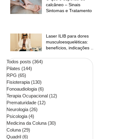
calcâneo – Sinais
Sintomas e Tratamento
Laser ILIB para dores
musculoesqueléticas:
benefícios, indicações e
contraindicações
Todos posts
(364)
364 posts
Pilates
(144)
144 posts
RPG
(65)
65 posts
Fisioterapia
(130)
130 posts
Fonoaudiologia
(6)
6 posts
Terapia Ocupacional
(12)
12 posts
Prematuridade
(12)
12 posts
Neurologia
(26)
26 posts
Psicologia
(4)
4 posts
Medicina da Coluna
(30)
30 posts
Coluna
(29)
29 posts
Quadril
(6)
6 posts