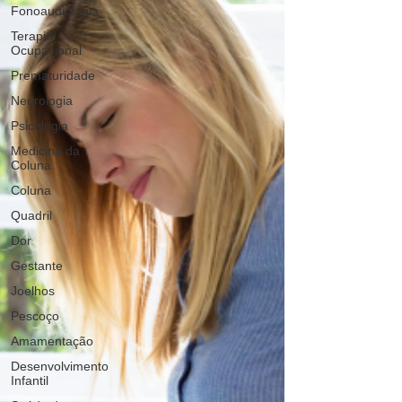
Fonoaudiologia
Terapia
Ocupacional
Prematuridade
Neurologia
Psicologia
Medicina da
Coluna
Coluna
Quadril
Dor
Gestante
Joelhos
Pescoço
Amamentação
Desenvolvimento
Infantil