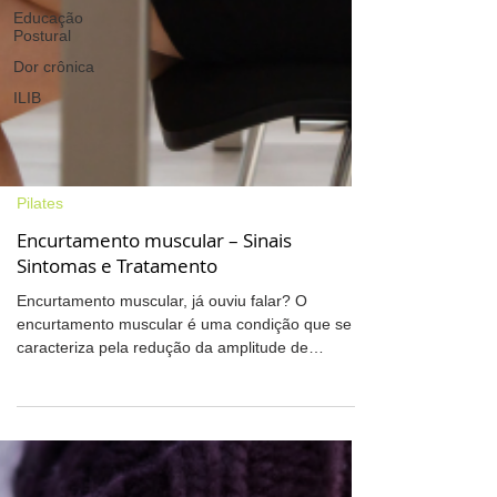
Educação
Postural
Dor crônica
ILIB
Pilates
Encurtamento muscular – Sinais
Sintomas e Tratamento
Encurtamento muscular, já ouviu falar? O
encurtamento muscular é uma condição que se
caracteriza pela redução da amplitude de
movimento . Ou seja, há uma diminuição da
capacidade do músculo em alongar-se
totalmente. Sendo assim, o encurtamento
muscular pode gerar uma série de problemas no