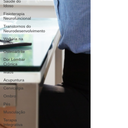
Saúde do
Idoso
Fisioterapia
Neurofuncional
Transtornos do
Neurodesenvolvimento
Walkiria na
mídia
Osteoartrite
Dor Lombar
Crônica
Mãos
Acupuntura
Cervicalgia
Ombro
Pés
Musculação
Terapia
Integrativa