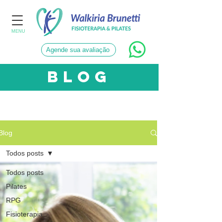
MENU
Agende sua avaliação
blog
CATEGORIAS
Blog
Todos posts
Todos posts
Pilates
RPG
Fisioterapia