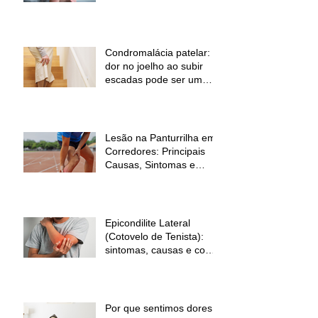
dor
Condromalácia patelar:
dor no joelho ao subir
escadas pode ser um
sinal de alerta
Lesão na Panturrilha em
Corredores: Principais
Causas, Sintomas e
Como Prevenir
Epicondilite Lateral
(Cotovelo de Tenista):
sintomas, causas e como
a fisioterapia pode ajudar
Por que sentimos dores