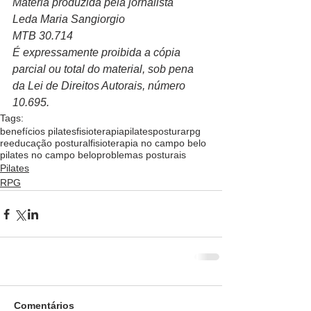
Matéria produzida pela jornalista
Leda Maria Sangiorgio
MTB 30.714
É expressamente proibida a cópia 
parcial ou total do material, sob pena 
da Lei de Direitos Autorais, número 
10.695.  
Tags:
benefícios pilates
fisioterapia
pilates
postura
rpg
reeducação postural
fisioterapia no campo belo
pilates no campo belo
problemas posturais
Pilates
RPG
Comentários