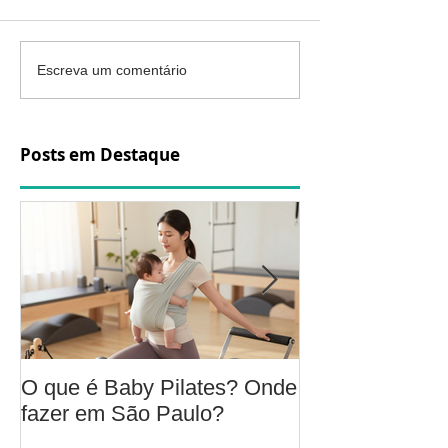
Escreva um comentário
Posts em Destaque
O que é Baby Pilates? Onde
Osteoartrite do
fazer em São Paulo?
é, sintomas, c
a fisioterapia 