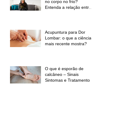
no corpo no frio?
Entenda a relação entre
baixas temperaturas e
desconforto muscular
Acupuntura para Dor
Lombar: o que a ciência
mais recente mostra?
O que é esporão de
calcâneo – Sinais
Sintomas e Tratamento
Laser ILIB para dores
musculoesqueléticas:
benefícios, indicações e
contraindicações
Todos posts
(364)
364 posts