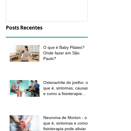
aliviar a dor e
função
Posts Recentes
O que é Baby Pilates?
Onde fazer em São
Paulo?
Osteoartrite do joelho: o
que é, sintomas, causas
e como a fisioterapia
pode ajudar a aliviar a
dor e melhorar a função
Neuroma de Morton - o
que é, sintomas e como a
fisioterapia pode aliviar a