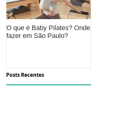
O que é Baby Pilates? Onde
Osteoartrite do
fazer em São Paulo?
é, sintomas, c
a fisioterapia 
aliviar a dor e
função
Posts Recentes
O que é Baby Pilates?
Onde fazer em São
Paulo?
Osteoartrite do joelho: o