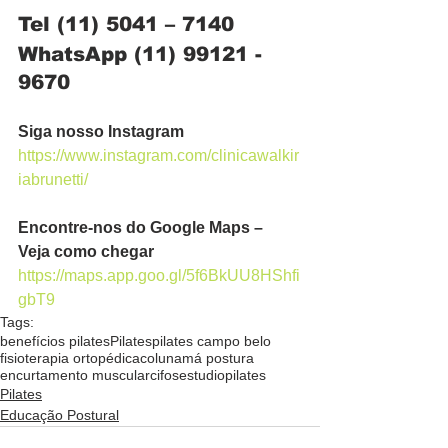
Tel (11) 5041 – 7140
WhatsApp (11) 99121 - 
9670
Siga nosso Instagram
https://www.instagram.com/clinicawalkir
iabrunetti/
Encontre-nos do Google Maps – 
Veja como chegar
https://maps.app.goo.gl/5f6BkUU8HShfi
gbT9
Tags:
benefícios pilates
Pilates
pilates campo belo
fisioterapia ortopédica
coluna
má postura
encurtamento muscular
cifose
studiopilates
Pilates
Educação Postural