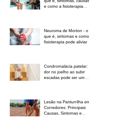
que é, sintomas, causas
e como a fisioterapia
pode ajudar a aliviar a
dor e melhorar a função
Neuroma de Morton - o
que é, sintomas e como a
fisioterapia pode aliviar a
dor
Condromalácia patelar:
dor no joelho ao subir
escadas pode ser um
sinal de alerta
Lesão na Panturrilha em
Corredores: Principais
Causas, Sintomas e
Como Prevenir