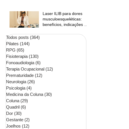
Laser ILIB para dores
musculoesqueléticas:
benefícios, indicações e
contraindicações
Todos posts
(364)
364 posts
Pilates
(144)
144 posts
RPG
(65)
65 posts
Fisioterapia
(130)
130 posts
Fonoaudiologia
(6)
6 posts
Terapia Ocupacional
(12)
12 posts
Prematuridade
(12)
12 posts
Neurologia
(26)
26 posts
Psicologia
(4)
4 posts
Medicina da Coluna
(30)
30 posts
Coluna
(29)
29 posts
Quadril
(6)
6 posts
Dor
(30)
30 posts
Gestante
(2)
2 posts
Joelhos
(12)
12 posts