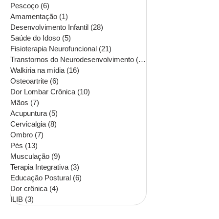
Pescoço
(6)
6 posts
Amamentação
(1)
1 post
Desenvolvimento Infantil
(28)
28 posts
Saúde do Idoso
(5)
5 posts
Fisioterapia Neurofuncional
(21)
21 posts
Transtornos do Neurodesenvolvimento
(16)
16 posts
Walkiria na mídia
(16)
16 posts
Osteoartrite
(6)
6 posts
Dor Lombar Crônica
(10)
10 posts
Mãos
(7)
7 posts
Acupuntura
(5)
5 posts
Cervicalgia
(8)
8 posts
Ombro
(7)
7 posts
Pés
(13)
13 posts
Musculação
(9)
9 posts
Terapia Integrativa
(3)
3 posts
Educação Postural
(6)
6 posts
Dor crônica
(4)
4 posts
ILIB
(3)
3 posts