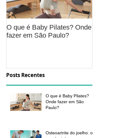
O que é Baby Pilates? Onde
Osteoartrite do
fazer em São Paulo?
é, sintomas, c
a fisioterapia 
aliviar a dor e
função
Posts Recentes
O que é Baby Pilates?
Onde fazer em São
Paulo?
Osteoartrite do joelho: o