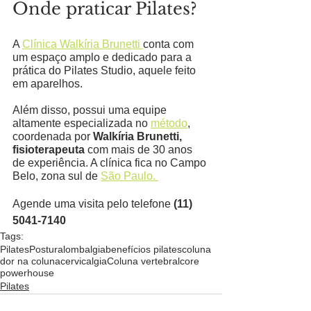
Onde praticar Pilates?
A 
Clínica Walkíria Brunetti 
conta com 
um espaço amplo e dedicado para a 
prática do Pilates Studio, aquele feito 
em aparelhos. 
Além disso, possui uma equipe 
altamente especializada no 
método
, 
coordenada por 
Walkíria Brunetti, 
fisioterapeuta 
com mais de 30 anos 
de experiência. A clínica fica no Campo 
Belo, zona sul de 
São Paulo. 
Agende uma visita pelo telefone 
(11) 
5041-7140
Tags:
Pilates
Postura
lombalgia
benefícios pilates
coluna
dor na coluna
cervicalgia
Coluna vertebral
core
powerhouse
Pilates