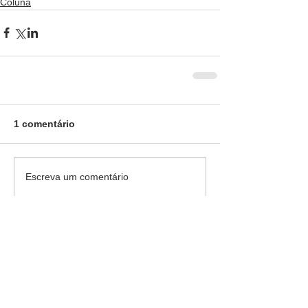
Coluna
1 comentário
Escreva um comentário
Mais recente
Cool Games
30 de jun.
Wordle
 fosters perseverance in the 
classroom. The game honors brains and 
tenacity while assisting players in 