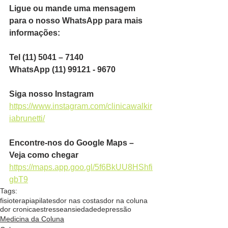
Ligue ou mande uma mensagem 
para o nosso WhatsApp para mais 
informações:
Tel (11) 5041 – 7140
WhatsApp (11) 99121 - 9670
Siga nosso Instagram
https://www.instagram.com/clinicawalkir
iabrunetti/
Encontre-nos do Google Maps – 
Veja como chegar
https://maps.app.goo.gl/5f6BkUU8HShfi
gbT9
Tags:
fisioterapia
pilates
dor nas costas
dor na coluna
dor cronica
estresse
ansiedade
depressão
Medicina da Coluna