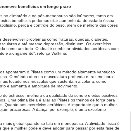
 promove benefícios em longo prazo
cas no climatério e na pós-menopausa são inúmeros, tanto em 
 estes benefícios podemos citar aumento da densidade óssea, 
olismo, perda e controle do peso, além de melhora das dores 
her desenvolver problemas como fraturas, quedas, diabetes, 
 vasculares e até mesmo depressão, diminuem. Os exercícios 
vida como um todo. O ideal é combinar atividades aeróbicas com 
nto e alongamento”, reforça Walkíria.  
dos apontaram o Pilates como um método altamente vantajoso 
usa. O método atua na musculatura profunda e traz melhora 
, mais focado nos músculos que sustentam a coluna, como 
brio e aumenta a amplitude de movimento. 
 do estresse, melhora da qualidade do sono e efeitos positivos 
s. Uma ótima ideia é aliar ao Pilates os treinos de força para 
s. Quanto aos exercícios aeróbicos, é importante que a mulher 
ejam prazerosas. A dança, por exemplo, é uma excelente 
 
ma mais global quando se fala em menopausa. A atividade física é 
s que a mulher pode e deve adotar para passar por esta fase de 