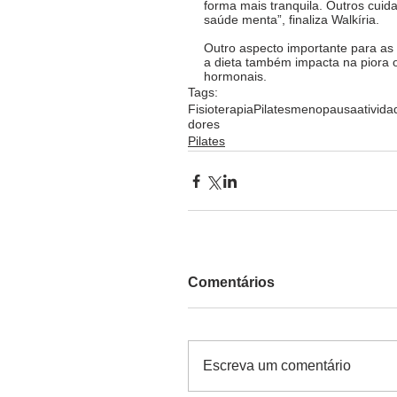
forma mais tranquila. Outros cuid
saúde menta”, finaliza Walkíria. 
Outro aspecto importante para as
a dieta também impacta na piora 
hormonais. 
Tags:
Fisioterapia
Pilates
menopausa
ativida
dores
Pilates
Comentários
Escreva um comentário