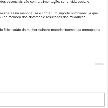
ados essenciais são com a alimentação, sono, vida social e 
 mulheres na menopausa é contar um suporte nutricional, já que 
ou na melhora dos sintomas e resultados das mudanças 
de fisica
saúde da mulher
mulher
climatério
sintomas da menopausa