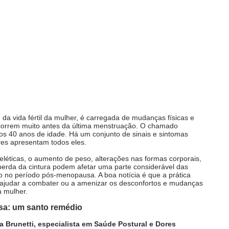
da vida fértil da mulher, é carregada de mudanças físicas e 
correm muito antes da última menstruação. O chamado 
r dos 40 anos de idade. Há um conjunto de sinais e sintomas 
es apresentam todos eles. 
léticas, o aumento de peso, alterações nas formas corporais, 
perda da cintura podem afetar uma parte considerável das 
o no período pós-menopausa. A boa notícia é que a prática 
e ajudar a combater ou a amenizar os desconfortos e mudanças 
 mulher. 
sa: um santo remédio
ia Brunetti, especialista em Saúde Postural e Dores 