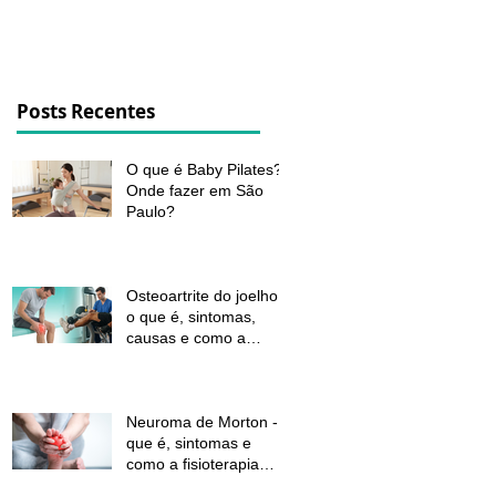
dor e melhorar a função
Posts Recentes
O que é Baby Pilates?
Onde fazer em São
Paulo?
Osteoartrite do joelho:
o que é, sintomas,
causas e como a
fisioterapia pode ajudar
a aliviar a dor e
melhorar a função
Neuroma de Morton - o
que é, sintomas e
como a fisioterapia
pode aliviar a dor