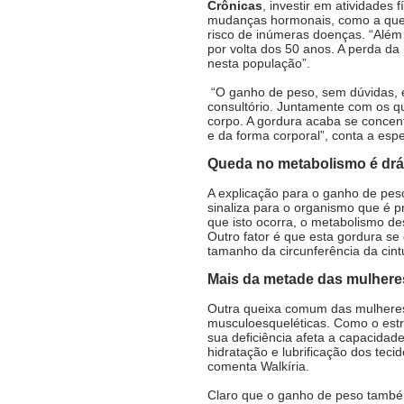
Crônicas
, investir em atividades
mudanças hormonais, como a qued
risco de inúmeras doenças. “Além
por volta dos 50 anos. A perda d
nesta população”. 
 “O ganho de peso, sem dúvidas, é uma das principais queixas das mulheres que chegam ao 
consultório. Juntamente com os qu
corpo. A gordura acaba se concen
e da forma corporal”, conta a espec
Queda no metabolismo é dr
A explicação para o ganho de pes
sinaliza para o organismo que é 
que isto ocorra, o metabolismo de
Outro fator é que esta gordura se
tamanho da 
circunferência da cint
Mais da metade das mulhere
Outra queixa comum das mulhere
musculoesqueléticas. Como o estro
sua deficiência afeta a capacidad
hidratação e lubrificação dos tecid
comenta Walkíria. 
Claro que o ganho de peso també