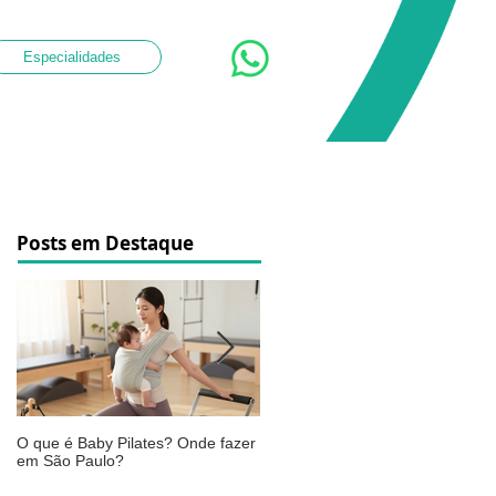
Especialidades
Posts em Destaque
O que é Baby Pilates? Onde fazer
Osteoartrite do joelho: o que é,
em São Paulo?
sintomas, causas e como a
fisioterapia pode ajudar a aliviar 