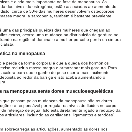
 físicas é ainda mais importante na fase da menopausa. As 
a dos níveis do estrogênio, estão associadas ao aumento do 
 disto, cerca de 30% das mulheres desenvolvem osteoporose 
a massa magra, a sarcopenia, também é bastante prevalente 
ilos extras, ocorre uma mudança na distribuição da gordura no 
trando na região abdominal e a mulher percebe perda da cintura 
ialista. 
ástica na menopausa
o e perda da forma corporal é que a queda dos hormônios 
preciso reduzir a massa magra e armazenar mais gordura. Para 
sacelera para que o ganho de peso ocorra mais facilmente. 
 deposita ao redor da barriga e isto acaba aumentando o 
ura
s na menopausa sente dores musculoesqueléticas
s que passam pelas mudanças da menopausa são as dores 
gênio é responsável por regular os níveis de fluidos no corpo, 
e de retenção de água. Isto está diretamente ligado à redução da 
os articulares, incluindo as cartilagens, ligamentos e tendões”, 
m sobrecarrega as articulações, aumentado as dores nos 