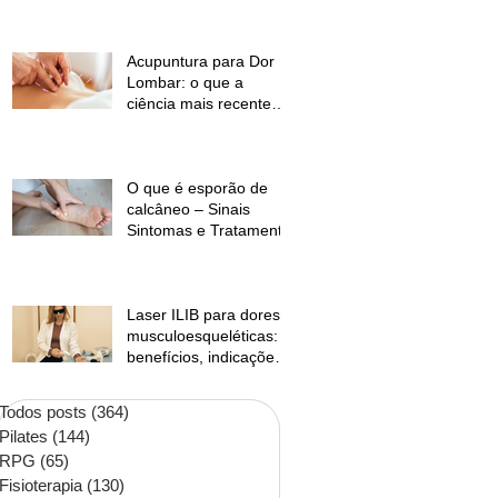
temperaturas e
desconforto muscular
Acupuntura para Dor
Lombar: o que a
ciência mais recente
mostra?
O que é esporão de
calcâneo – Sinais
Sintomas e Tratamento
Laser ILIB para dores
musculoesqueléticas:
benefícios, indicações
e contraindicações
Todos posts
(364)
364 posts
Pilates
(144)
144 posts
RPG
(65)
65 posts
Fisioterapia
(130)
130 posts