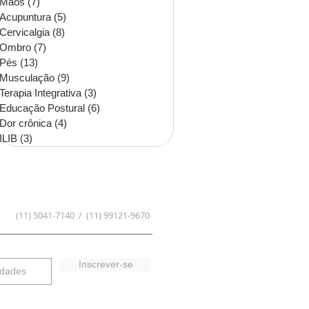
Mãos
(7)
7 posts
Acupuntura
(5)
5 posts
Cervicalgia
(8)
8 posts
Ombro
(7)
7 posts
Pés
(13)
13 posts
Musculação
(9)
9 posts
Terapia Integrativa
(3)
3 posts
Educação Postural
(6)
6 posts
Dor crônica
(4)
4 posts
ILIB
(3)
3 posts
(11) 5041-7140 / (11) 99121-9670
Inscrever-se