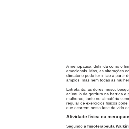
A menopausa, definida como o fim 
emocionais. Mas, as alterações o
climatério pode ter início a parti
amplos, mas nem todas as mulher
Entretanto, as dores musculoesque
acúmulo de gordura na barriga e 
mulheres, tanto no climatério com
regular de exercícios físicos pod
que ocorrem nesta fase da vida da
Atividade física na menopau
Segundo 
a fisioterapeuta Walkír