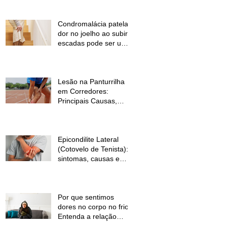
Condromalácia patelar:
dor no joelho ao subir
escadas pode ser um
sinal de alerta
Lesão na Panturrilha
em Corredores:
Principais Causas,
Sintomas e Como
Prevenir
Epicondilite Lateral
(Cotovelo de Tenista):
sintomas, causas e
como a fisioterapia
pode ajudar
Por que sentimos
dores no corpo no frio?
Entenda a relação
entre baixas