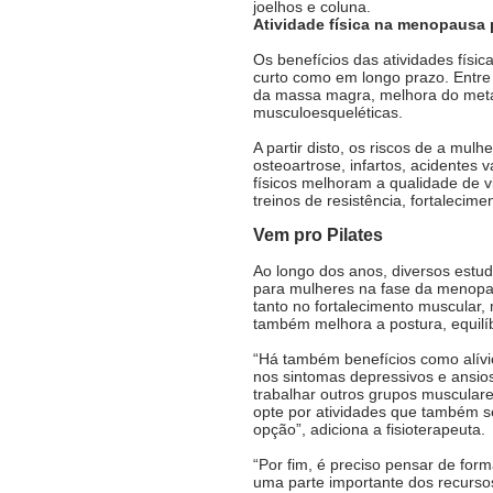
joelhos e coluna. 
Atividade física na menopausa
Os benefícios das atividades físi
curto como em longo prazo. Entre
da massa magra, melhora do metab
musculoesqueléticas. 
A partir disto, os riscos de a mul
osteoartrose, infartos, acidentes
físicos melhoram a qualidade de 
treinos de resistência, fortalecime
Vem pro Pilates 
Ao longo dos anos, diversos estu
para mulheres na fase da menopa
tanto no fortalecimento muscular
também melhora a postura, equilí
“Há também benefícios como alívio
nos sintomas depressivos e ansioso
trabalhar outros grupos musculare
opte por atividades que também s
opção”, adiciona a fisioterapeuta.  
“Por fim, é preciso pensar de for
uma parte importante dos recurso