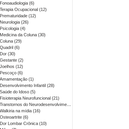
Fonoaudiologia
(6)
6 posts
Terapia Ocupacional
(12)
12 posts
Prematuridade
(12)
12 posts
Neurologia
(26)
26 posts
Psicologia
(4)
4 posts
Medicina da Coluna
(30)
30 posts
Coluna
(29)
29 posts
Quadril
(6)
6 posts
Dor
(30)
30 posts
Gestante
(2)
2 posts
Joelhos
(12)
12 posts
Pescoço
(6)
6 posts
Amamentação
(1)
1 post
Desenvolvimento Infantil
(28)
28 posts
Saúde do Idoso
(5)
5 posts
Fisioterapia Neurofuncional
(21)
21 posts
Transtornos do Neurodesenvolvimento
(16)
16 posts
Walkiria na mídia
(16)
16 posts
Osteoartrite
(6)
6 posts
Dor Lombar Crônica
(10)
10 posts