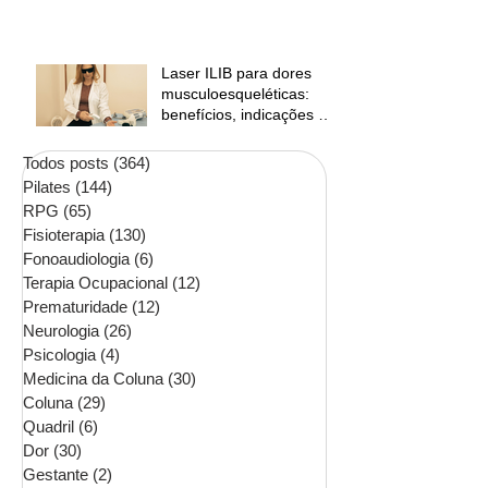
Laser ILIB para dores
musculoesqueléticas:
benefícios, indicações e
contraindicações
Todos posts
(364)
364 posts
Pilates
(144)
144 posts
RPG
(65)
65 posts
Fisioterapia
(130)
130 posts
Fonoaudiologia
(6)
6 posts
Terapia Ocupacional
(12)
12 posts
Prematuridade
(12)
12 posts
Neurologia
(26)
26 posts
Psicologia
(4)
4 posts
Medicina da Coluna
(30)
30 posts
Coluna
(29)
29 posts
Quadril
(6)
6 posts
Dor
(30)
30 posts
Gestante
(2)
2 posts