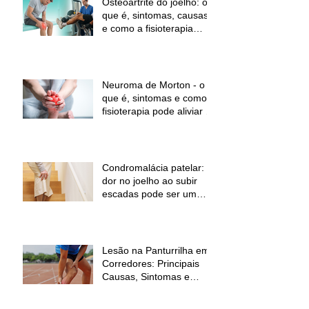
Osteoartrite do joelho: o
que é, sintomas, causas
e como a fisioterapia
pode ajudar a aliviar a
dor e melhorar a função
Neuroma de Morton - o
que é, sintomas e como a
fisioterapia pode aliviar a
dor
Condromalácia patelar:
dor no joelho ao subir
escadas pode ser um
sinal de alerta
Lesão na Panturrilha em
Corredores: Principais
Causas, Sintomas e
Como Prevenir