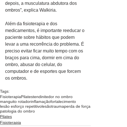
depois, a musculatura abdutora dos 
ombros”, explica Walkiria.
Além da fisioterapia e dos 
medicamentos, é importante reeducar o 
paciente sobre hábitos que podem 
levar a uma recorrência do problema. É 
preciso evitar ficar muito tempo com os 
braços para cima, dormir em cima do 
ombro, abusar do celular, do 
computador e de esportes que forcem 
os ombros.
Tags:
Fisioterapia
Pilates
tendinite
dor no ombro
manguito rotador
inflamação
fortalecimento
lesão esforço repetitivo
lesão
trauma
perda de força
patologia do ombro
Pilates
Fisioterapia