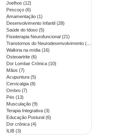
Joelhos
(12)
12 posts
Pescoço
(6)
6 posts
Amamentação
(1)
1 post
Desenvolvimento Infantil
(28)
28 posts
Saúde do Idoso
(5)
5 posts
Fisioterapia Neurofuncional
(21)
21 posts
Transtornos do Neurodesenvolvimento
(16)
16 posts
Walkiria na mídia
(16)
16 posts
Osteoartrite
(6)
6 posts
Dor Lombar Crônica
(10)
10 posts
Mãos
(7)
7 posts
Acupuntura
(5)
5 posts
Cervicalgia
(8)
8 posts
Ombro
(7)
7 posts
Pés
(13)
13 posts
Musculação
(9)
9 posts
Terapia Integrativa
(3)
3 posts
Educação Postural
(6)
6 posts
Dor crônica
(4)
4 posts
ILIB
(3)
3 posts