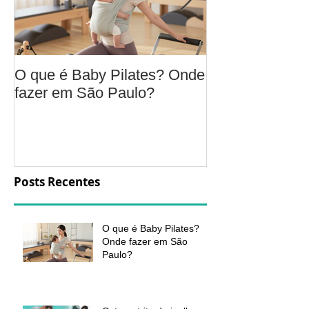
O que é Baby Pilates? Onde
Osteoartrite do
fazer em São Paulo?
é, sintomas, c
a fisioterapia 
aliviar a dor e
função
Posts Recentes
O que é Baby Pilates?
Onde fazer em São
Paulo?