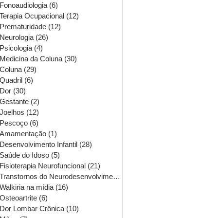
Fonoaudiologia
(6)
6 posts
Terapia Ocupacional
(12)
12 posts
Prematuridade
(12)
12 posts
Neurologia
(26)
26 posts
Psicologia
(4)
4 posts
Medicina da Coluna
(30)
30 posts
Coluna
(29)
29 posts
Quadril
(6)
6 posts
Dor
(30)
30 posts
Gestante
(2)
2 posts
Joelhos
(12)
12 posts
Pescoço
(6)
6 posts
Amamentação
(1)
1 post
Desenvolvimento Infantil
(28)
28 posts
Saúde do Idoso
(5)
5 posts
Fisioterapia Neurofuncional
(21)
21 posts
Transtornos do Neurodesenvolvimento
(16)
16 posts
Walkiria na mídia
(16)
16 posts
Osteoartrite
(6)
6 posts
Dor Lombar Crônica
(10)
10 posts