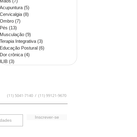
Mãos
(7)
7 posts
Acupuntura
(5)
5 posts
Cervicalgia
(8)
8 posts
Ombro
(7)
7 posts
Pés
(13)
13 posts
Musculação
(9)
9 posts
Terapia Integrativa
(3)
3 posts
Educação Postural
(6)
6 posts
Dor crônica
(4)
4 posts
ILIB
(3)
3 posts
(11) 5041-7140 / (11) 99121-9670
Inscrever-se