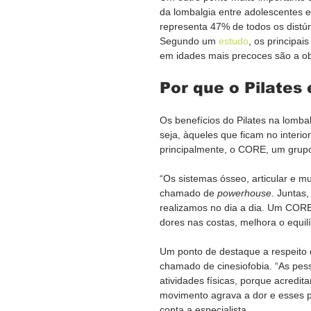
da lombalgia entre adolescentes e
representa 47% de todos os distú
Segundo um 
estudo
, os principai
em idades mais precoces são a ob
Por que o Pilates 
Os benefícios do Pilates na lomba
seja, àqueles que ficam no interi
principalmente, o CORE, um grupo
“Os sistemas ósseo, articular e m
chamado de 
powerhouse
. Juntas
realizamos no dia a dia. Um CORE f
dores nas costas, melhora o equilí
Um ponto de destaque a respeito d
chamado de cinesiofobia. “As pes
atividades físicas, porque acredit
movimento agrava a dor e esses p
conta a especialista.