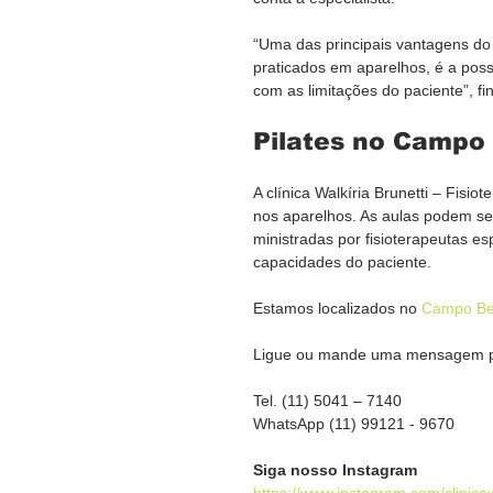
“Uma das principais vantagens do
praticados em aparelhos, é a poss
com as limitações do paciente”, fin
Pilates no Campo
A clínica Walkíria Brunetti – Fisio
nos aparelhos. As aulas podem ser
ministradas por fisioterapeutas es
capacidades do paciente.
Estamos localizados no 
Campo Be
Ligue ou mande uma mensagem pa
Tel. (11) 5041 – 7140
WhatsApp (11) 99121 - 9670
Siga nosso Instagram
https://www.instagram.com/clinicaw