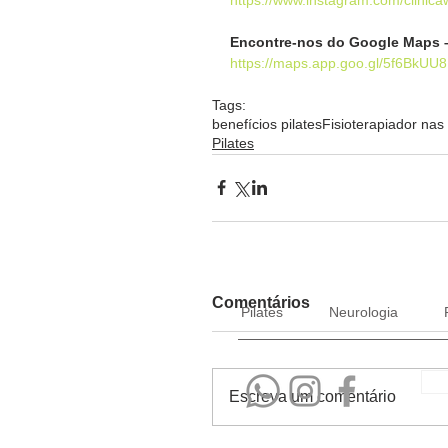
Encontre-nos do Google Maps 
https://maps.app.goo.gl/5f6BkUU
Tags:
benefícios pilates
Fisioterapia
dor nas
Pilates
Comentários
Pilates
Neurologia
Escreva um comentário