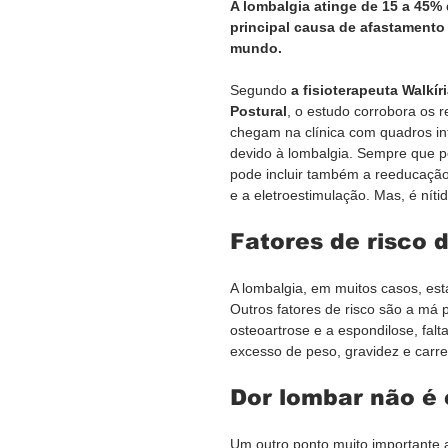
A lombalgia atinge de 15 a 45%
principal causa de afastamento 
mundo.
Segundo 
a fisioterapeuta Walkír
Postural
, o estudo corrobora os r
chegam na clínica com quadros in
devido à lombalgia. Sempre que po
pode incluir também a reeducação
e a eletroestimulação. Mas, é níti
Fatores de risco 
A lombalgia, em muitos casos, es
Outros fatores de risco são a má 
osteoartrose e a espondilose, falt
excesso de peso, gravidez e carre
Dor lombar não é 
Um outro ponto muito importante a