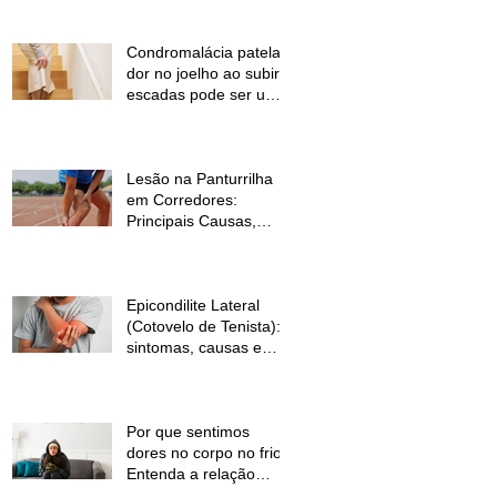
Condromalácia patelar:
dor no joelho ao subir
escadas pode ser um
sinal de alerta
Lesão na Panturrilha
em Corredores:
Principais Causas,
Sintomas e Como
Prevenir
Epicondilite Lateral
(Cotovelo de Tenista):
sintomas, causas e
como a fisioterapia
pode ajudar
Por que sentimos
dores no corpo no frio?
Entenda a relação
entre baixas