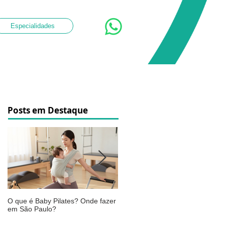
Especialidades
Posts em Destaque
O que é Baby Pilates? Onde fazer
Osteoartrite do joelho: o que é,
em São Paulo?
sintomas, causas e como a
fisioterapia pode ajudar a aliviar 