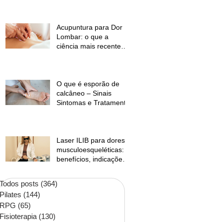
temperaturas e
desconforto muscular
Acupuntura para Dor
Lombar: o que a
ciência mais recente
mostra?
O que é esporão de
calcâneo – Sinais
Sintomas e Tratamento
Laser ILIB para dores
musculoesqueléticas:
benefícios, indicações
e contraindicações
Todos posts
(364)
364 posts
Pilates
(144)
144 posts
RPG
(65)
65 posts
Fisioterapia
(130)
130 posts