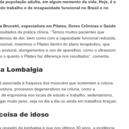
 da população adulta, em algum momento da vida. Hoje, é a 
do trabalho e de incapacidade funcional no Brasil e no 
ia Brunetti, especialista em Pilates, Dores Crônicas e Saúde 
esultados da prática clínica. “Temos muitos pacientes que 
tensos de dor, bem como com a capacidade funcional reduzida, 
ssível, inserimos o Pilates dentro do plano terapêutico, que 
 postural, alongamentos e uso de aparelhos, como o ultrassom 
do o quanto o Pilates faz diferença nos resultados”, comenta.
da Lombalgia
tá associada à fraqueza dos músculos que sustentam a coluna. 
postura, processos degenerativos na coluna, como a 
a de ergonomia nos locais de estudo e trabalho, sedentarismo, 
gar muito peso, seja no dia a dia ou ainda em trabalhos braçais.
coisa de idoso
 respeito da lombalgia é que nos últimos 30 anos, a incidência 