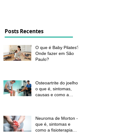
dor e melhorar a função
Posts Recentes
O que é Baby Pilates?
Onde fazer em São
Paulo?
Osteoartrite do joelho:
o que é, sintomas,
causas e como a
fisioterapia pode ajudar
a aliviar a dor e
melhorar a função
Neuroma de Morton - o
que é, sintomas e
como a fisioterapia
pode aliviar a dor