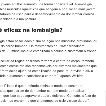
 jovens adultos aumentou de forma considerável. A lombalgia 
rbios musculoesqueléticos que atingem a população mais jovem. 
s fatores de risco para o desenvolvimento da dor lombar crônica 
esidade e a má postura.  
é eficaz na lombalgia?
lgia estão associados à sua atuação nos músculos profundos, ou 
or do corpo humano. Os movimentos do Pilates trabalham, 
 de 29 músculos que estabilizam a coluna e sustentam o tronco.
uscular da região do tronco formam o centro do corpo, também 
, estas estruturas são responsáveis por diversos movimentos que 
ortalecido ajuda na estabilização da postura, previne e alivia 
brio e aumenta a consciência corporal”, aponta Walkíria.
o Pilates é que o método diminui o medo de sentir dor, 
soas que sofrem de dor lombar sentem medo de realizar 
am que isso pode agravar o quadro doloroso. Contudo, a falta de 
acientes entram no que chamamos de ciclo vicioso da dor”, 