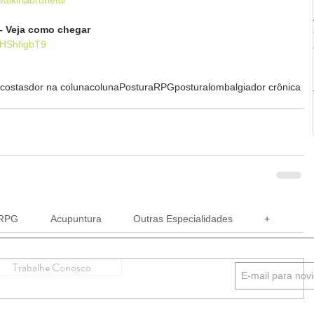
– Veja como chegar
8HShfigbT9
 costas
dor na coluna
coluna
Postura
RPG
postura
lombalgia
dor crônica
RPG
Acupuntura
Outras Especialidades
+
Trabalhe Conosco