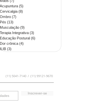
Mãos
(7)
7 posts
Acupuntura
(5)
5 posts
Cervicalgia
(8)
8 posts
Ombro
(7)
7 posts
Pés
(13)
13 posts
Musculação
(9)
9 posts
Terapia Integrativa
(3)
3 posts
Educação Postural
(6)
6 posts
Dor crônica
(4)
4 posts
ILIB
(3)
3 posts
(11) 5041-7140 / (11) 99121-9670
Inscrever-se