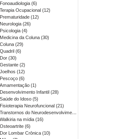
Fonoaudiologia
(6)
6 posts
Terapia Ocupacional
(12)
12 posts
Prematuridade
(12)
12 posts
Neurologia
(26)
26 posts
Psicologia
(4)
4 posts
Medicina da Coluna
(30)
30 posts
Coluna
(29)
29 posts
Quadril
(6)
6 posts
Dor
(30)
30 posts
Gestante
(2)
2 posts
Joelhos
(12)
12 posts
Pescoço
(6)
6 posts
Amamentação
(1)
1 post
Desenvolvimento Infantil
(28)
28 posts
Saúde do Idoso
(5)
5 posts
Fisioterapia Neurofuncional
(21)
21 posts
Transtornos do Neurodesenvolvimento
(16)
16 posts
Walkiria na mídia
(16)
16 posts
Osteoartrite
(6)
6 posts
Dor Lombar Crônica
(10)
10 posts