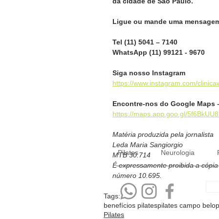
da cidade de São Paulo.
Ligue ou mande uma mensagem 
Tel (11) 5041 – 7140
WhatsApp (11) 99121 - 9670
Siga nosso Instagram
https://www.instagram.com/clinicaw
Encontre-nos do Google Maps 
https://maps.app.goo.gl/5f6BkUU
Matéria produzida pela jornalista
Leda Maria Sangiorgio
Pilates
Neurologia
MTB 30.714
É expressamente proibida a cópia p
número 10.695.  
Tags:
benefícios pilates
pilates campo belo
p
Pilates