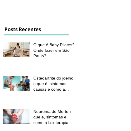
dor e melhorar a função
Posts Recentes
O que é Baby Pilates?
Onde fazer em São
Paulo?
Osteoartrite do joelho:
o que é, sintomas,
causas e como a
fisioterapia pode ajudar
a aliviar a dor e
melhorar a função
Neuroma de Morton - o
que é, sintomas e
como a fisioterapia
pode aliviar a dor