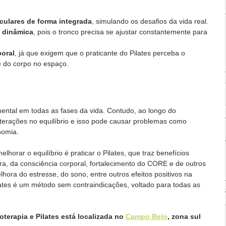
culares de forma integrada
, simulando os desafios da vida real.
a dinâmica
, pois o tronco precisa se ajustar constantemente para 
poral
, já que exigem que o praticante do Pilates perceba o 
e do corpo no espaço.
ental em todas as fases da vida. Contudo, ao longo do 
terações no equilíbrio e isso pode causar problemas como 
nomia.
horar o equilíbrio é praticar o Pilates, que traz benefícios 
a, da consciência corporal, fortalecimento do CORE e de outros 
ra do estresse, do sono, entre outros efeitos positivos na 
ates é um método sem contraindicações, voltado para todas as 
ioterapia e Pilates está localizada no 
Campo Belo
, zona sul 