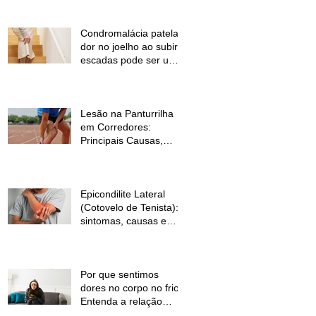
Condromalácia patelar:
dor no joelho ao subir
escadas pode ser um
sinal de alerta
Lesão na Panturrilha
em Corredores:
Principais Causas,
Sintomas e Como
Prevenir
Epicondilite Lateral
(Cotovelo de Tenista):
sintomas, causas e
como a fisioterapia
pode ajudar
Por que sentimos
dores no corpo no frio?
Entenda a relação
entre baixas