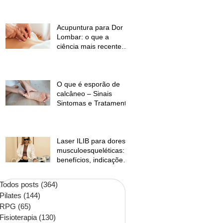
temperaturas e
desconforto muscular
Acupuntura para Dor
Lombar: o que a
ciência mais recente
mostra?
O que é esporão de
calcâneo – Sinais
Sintomas e Tratamento
Laser ILIB para dores
musculoesqueléticas:
benefícios, indicações
e contraindicações
Todos posts
(364)
364 posts
Pilates
(144)
144 posts
RPG
(65)
65 posts
Fisioterapia
(130)
130 posts