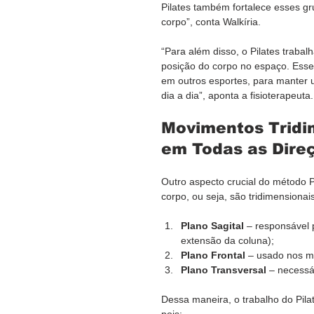
Pilates também fortalece esses gr
corpo”, conta Walkíria.
“Para além disso, o Pilates traba
posição do corpo no espaço. Esse
em outros esportes, para manter 
dia a dia”, aponta a fisioterapeuta.
Movimentos Tridim
em Todas as Dire
Outro aspecto crucial do método 
corpo, ou seja, são tridimensionai
Plano Sagital
 – responsável 
extensão da coluna);
Plano Frontal
 – usado nos mo
Plano Transversal
 – necessá
Dessa maneira, o trabalho do Pilat
pois: