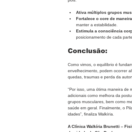
Ativa múltiplos grupos mus
Fortalece o core de maneir
manter a estabilidade.
Estimula a consciência cor
posicionamento de cada part
Conclusão:
Como vimos, o equilíbrio é fundam
envelhecimento, podem ocorrer al
quedas, traumas e perda da auto
“Por isso, uma ótima maneira de mel
adicionais como melhora da postur
grupos musculares, bem como melho
saúde em geral. Finalmente, o Pil
idades”, finaliza Walkíria.
A Clínica Walkíria Brunetti – Fis