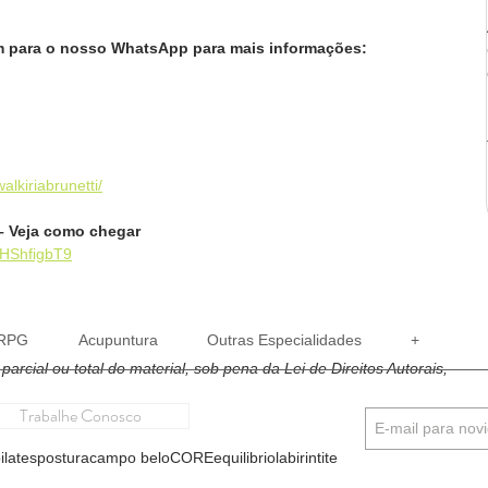
para o nosso WhatsApp para mais informações:
alkiriabrunetti/
– Veja como chegar
8HShfigbT9
RPG
Acupuntura
Outras Especialidades
+
arcial ou total do material, sob pena da Lei de Direitos Autorais, 
Trabalhe Conosco
ilates
postura
campo belo
CORE
equilibrio
labirintite