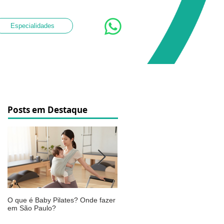
Especialidades
Posts em Destaque
O que é Baby Pilates? Onde fazer
Osteoartrite do joelho: o que é,
em São Paulo?
sintomas, causas e como a
fisioterapia pode ajudar a aliviar 