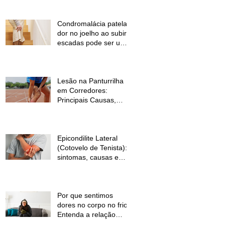
Condromalácia patelar:
dor no joelho ao subir
escadas pode ser um
sinal de alerta
Lesão na Panturrilha
em Corredores:
Principais Causas,
Sintomas e Como
Prevenir
Epicondilite Lateral
(Cotovelo de Tenista):
sintomas, causas e
como a fisioterapia
pode ajudar
Por que sentimos
dores no corpo no frio?
Entenda a relação
entre baixas