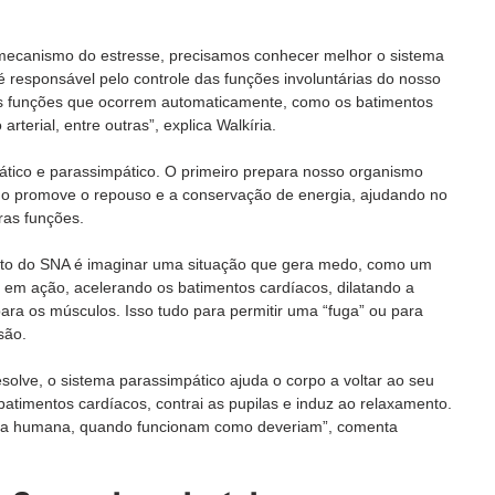
mecanismo do estresse, precisamos conhecer melhor o sistema 
responsável pelo controle das funções involuntárias do nosso 
as funções que ocorrem automaticamente, como os batimentos 
rterial, entre outras”, explica Walkíria.  
ático e parassimpático. O primeiro prepara nosso organismo 
undo promove o repouso e a conservação de energia, ajudando no 
ras funções.
o do SNA é imaginar uma situação que gera medo, como um 
a em ação, acelerando os batimentos cardíacos, dilatando a 
ra os músculos. Isso tudo para permitir uma “fuga” ou para 
são.
solve, o sistema parassimpático ajuda o corpo a voltar ao seu 
batimentos cardíacos, contrai as pupilas e induz ao relaxamento. 
da humana, quando funcionam como deveriam”, comenta 