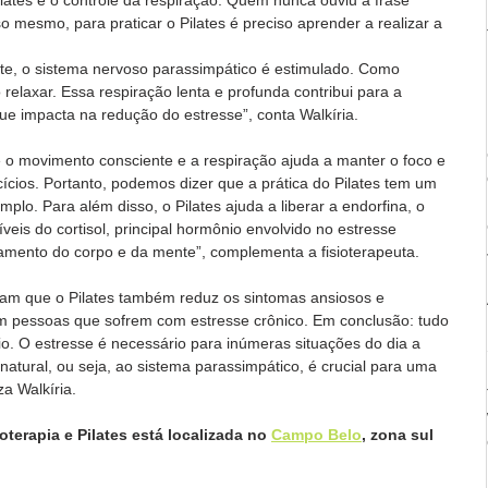
so mesmo, para praticar o Pilates é preciso aprender a realizar a 
e, o sistema nervoso parassimpático é estimulado. Como 
 relaxar. Essa respiração lenta e profunda contribui para a 
que impacta na redução do estresse”, conta Walkíria.
 o movimento consciente e a respiração ajuda a manter o foco e 
cios. Portanto, podemos dizer que a prática do Pilates tem um 
mplo. Para além disso, o Pilates ajuda a liberar a endorfina, o 
íveis do cortisol, principal hormônio envolvido no estresse 
xamento do corpo e da mente”, complementa a fisioterapeuta.
aram que o Pilates também reduz os sintomas ansiosos e 
m pessoas que sofrem com estresse crônico. Em conclusão: tudo 
io. O estresse é necessário para inúmeras situações do dia a 
natural, ou seja, ao sistema parassimpático, é crucial para uma 
za Walkíria.
ioterapia e Pilates está localizada no 
Campo Belo
, zona sul 