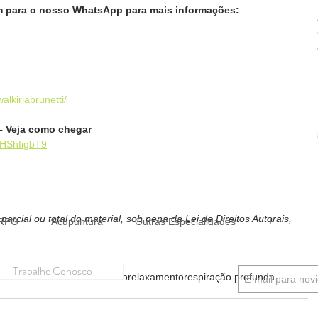
para o nosso WhatsApp para mais informações:
alkiriabrunetti/
– Veja como chegar
8HShfigbT9
arcial ou total do material, sob pena da Lei de Direitos Autorais, 
RPG
Acupuntura
Outras Especialidades
+
Trabalhe Conosco
ilates studio
estresse crônico
relaxamento
respiração profunda