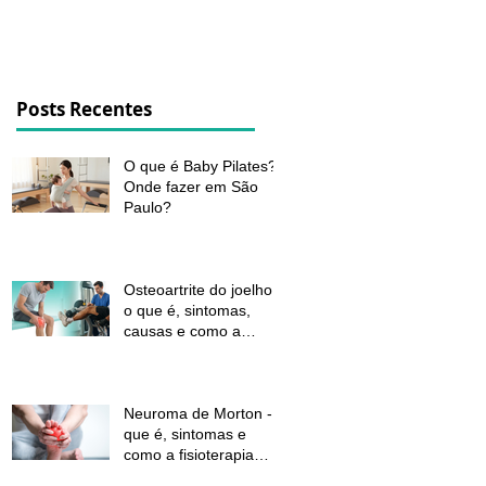
dor e melhorar a função
Posts Recentes
O que é Baby Pilates?
Onde fazer em São
Paulo?
Osteoartrite do joelho:
o que é, sintomas,
causas e como a
fisioterapia pode ajudar
a aliviar a dor e
melhorar a função
Neuroma de Morton - o
que é, sintomas e
como a fisioterapia
pode aliviar a dor