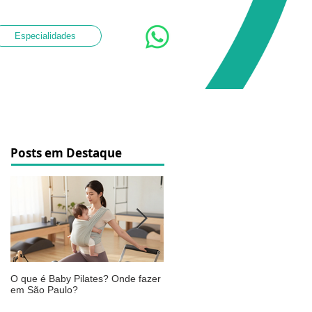
Especialidades
Posts em Destaque
O que é Baby Pilates? Onde fazer
Osteoartrite do joelho: o que é,
em São Paulo?
sintomas, causas e como a
fisioterapia pode ajudar a aliviar 