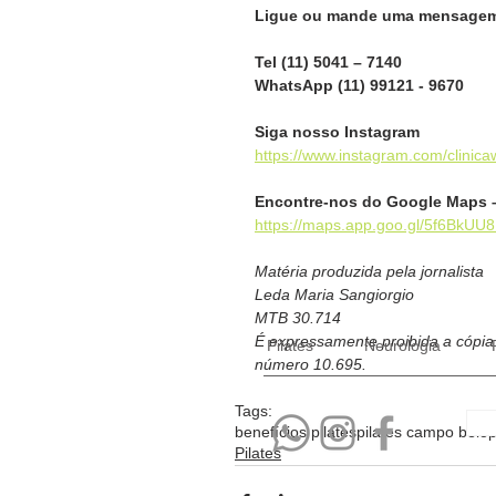
Ligue ou mande uma mensagem 
Tel (11) 5041 – 7140
WhatsApp (11) 99121 - 9670
Siga nosso Instagram
https://www.instagram.com/clinicaw
Encontre-nos do Google Maps 
https://maps.app.goo.gl/5f6BkUU
Matéria produzida pela jornalista
Leda Maria Sangiorgio
MTB 30.714
É expressamente proibida a cópia p
Pilates
Neurologia
número 10.695.  
Tags:
benefícios pilates
pilates campo belo
p
Pilates