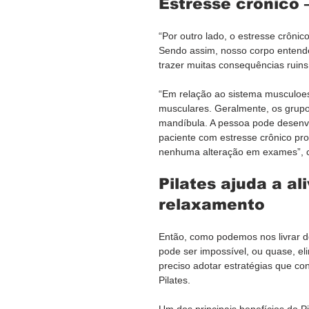
Estresse crônico 
“Por outro lado, o estresse crôni
Sendo assim, nosso corpo entende
trazer muitas consequências ruins 
“Em relação ao sistema musculoes
musculares. Geralmente, os grupo
mandíbula. A pessoa pode desenvo
paciente com estresse crônico pr
nenhuma alteração em exames”, c
Pilates ajuda a al
relaxamento
Então, como podemos nos livrar d
pode ser impossível, ou quase, el
preciso adotar estratégias que co
Pilates.
Um dos principais benefícios do P