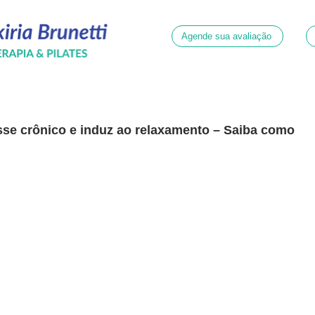
Agende sua avaliação
resse crônico e induz ao relaxamento – Saiba como