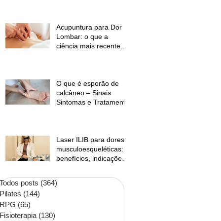
temperaturas e
desconforto muscular
Acupuntura para Dor
Lombar: o que a
ciência mais recente
mostra?
O que é esporão de
calcâneo – Sinais
Sintomas e Tratamento
Laser ILIB para dores
musculoesqueléticas:
benefícios, indicações
e contraindicações
Todos posts
(364)
364 posts
Pilates
(144)
144 posts
RPG
(65)
65 posts
Fisioterapia
(130)
130 posts