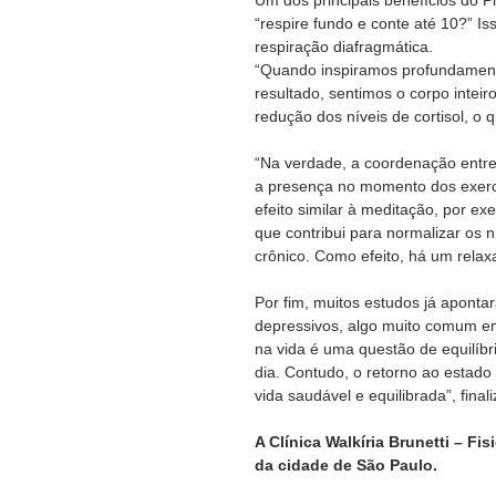
“respire fundo e conte até 10?” Is
respiração diafragmática.
“Quando inspiramos profundament
resultado, sentimos o corpo inteiro
redução dos níveis de cortisol, o 
“Na verdade, a coordenação entre
a presença no momento dos exercí
efeito similar à meditação, por exe
que contribui para normalizar os n
crônico. Como efeito, há um rela
Por fim, muitos estudos já apont
depressivos, algo muito comum e
na vida é uma questão de equilíbr
dia. Contudo, o retorno ao estado 
vida saudável e equilibrada”, finali
A Clínica Walkíria Brunetti – Fis
da cidade de São Paulo.