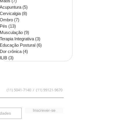
Mãos
(7)
7 posts
Acupuntura
(5)
5 posts
Cervicalgia
(8)
8 posts
Ombro
(7)
7 posts
Pés
(13)
13 posts
Musculação
(9)
9 posts
Terapia Integrativa
(3)
3 posts
Educação Postural
(6)
6 posts
Dor crônica
(4)
4 posts
ILIB
(3)
3 posts
(11) 5041-7140 / (11) 99121-9670
Inscrever-se