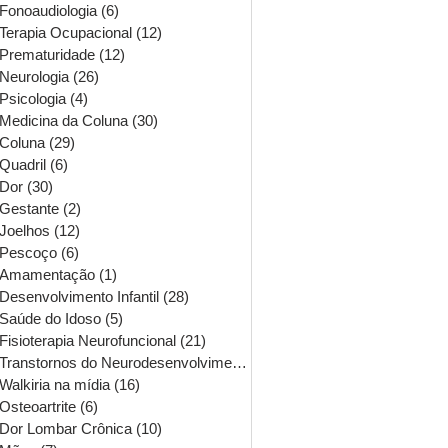
Fonoaudiologia
(6)
6 posts
Terapia Ocupacional
(12)
12 posts
Prematuridade
(12)
12 posts
Neurologia
(26)
26 posts
Psicologia
(4)
4 posts
Medicina da Coluna
(30)
30 posts
Coluna
(29)
29 posts
Quadril
(6)
6 posts
Dor
(30)
30 posts
Gestante
(2)
2 posts
Joelhos
(12)
12 posts
Pescoço
(6)
6 posts
Amamentação
(1)
1 post
Desenvolvimento Infantil
(28)
28 posts
Saúde do Idoso
(5)
5 posts
Fisioterapia Neurofuncional
(21)
21 posts
Transtornos do Neurodesenvolvimento
(16)
16 posts
Walkiria na mídia
(16)
16 posts
Osteoartrite
(6)
6 posts
Dor Lombar Crônica
(10)
10 posts