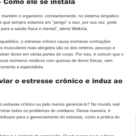
– Como ele se instala
co mantém o organismo, constantemente, no sistema simpático. 
 que sempre estamos em “perigo” e isso, por sua vez, pode 
para a saúde física e mental”, alerta Walkíria.
quelético, o estresse crônico causa inúmeras contrações 
s musculares mais atingidos são os dos ombros, pescoço e 
lver dores em várias partes do corpo. Por isso, é comum que o 
ocure inúmeros médicos com queixas de dores físicas, sem 
omenta a especialista.
iviar o estresse crônico e induz ao 
o estresse crônico ou pelo menos gerenciá-lo? No mundo real 
iminar todos os problemas do cotidiano. Dessa maneira, é 
ntribuam para o gerenciamento do estresse, como a prática do 
ilates é o controle da respiração. Quem nunca ouviu a frase 