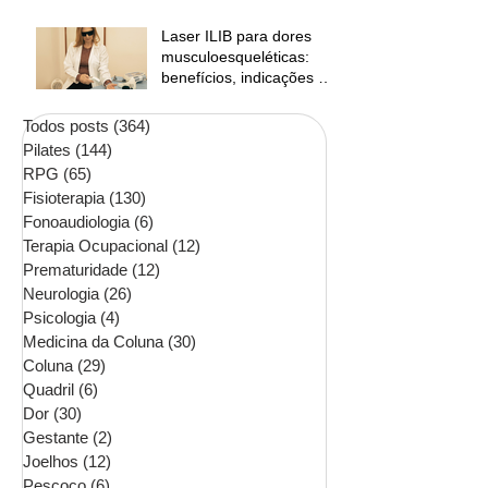
Laser ILIB para dores
musculoesqueléticas:
benefícios, indicações e
contraindicações
Todos posts
(364)
364 posts
Pilates
(144)
144 posts
RPG
(65)
65 posts
Fisioterapia
(130)
130 posts
Fonoaudiologia
(6)
6 posts
Terapia Ocupacional
(12)
12 posts
Prematuridade
(12)
12 posts
Neurologia
(26)
26 posts
Psicologia
(4)
4 posts
Medicina da Coluna
(30)
30 posts
Coluna
(29)
29 posts
Quadril
(6)
6 posts
Dor
(30)
30 posts
Gestante
(2)
2 posts
Joelhos
(12)
12 posts
Pescoço
(6)
6 posts