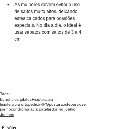
As mulheres devem evitar o uso 
de saltos muito altos, deixando 
estes calçados para ocasiões 
especiais. No dia a dia, o ideal é 
usar sapatos com saltos de 3 a 4 
cm
Tags:
benefícios pilates
Fisioterapia
fisioterapia ortopédica
RPG
postura
osteoartrose
joelho
condromalacia patelar
dor no joelho
Joelhos