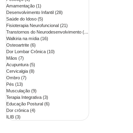
Amamentação
(1)
1 post
Desenvolvimento Infantil
(28)
28 posts
Saúde do Idoso
(5)
5 posts
Fisioterapia Neurofuncional
(21)
21 posts
Transtornos do Neurodesenvolvimento
(16)
16 posts
Walkiria na mídia
(16)
16 posts
Osteoartrite
(6)
6 posts
Dor Lombar Crônica
(10)
10 posts
Mãos
(7)
7 posts
Acupuntura
(5)
5 posts
Cervicalgia
(8)
8 posts
Ombro
(7)
7 posts
Pés
(13)
13 posts
Musculação
(9)
9 posts
Terapia Integrativa
(3)
3 posts
Educação Postural
(6)
6 posts
Dor crônica
(4)
4 posts
ILIB
(3)
3 posts