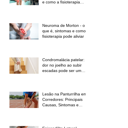
e como a fisioterapia
pode ajudar a aliviar a
dor e melhorar a função
Neuroma de Morton - o
que é, sintomas e como a
fisioterapia pode aliviar a
dor
Condromalácia patelar:
dor no joelho ao subir
escadas pode ser um
sinal de alerta
Lesão na Panturrilha em
Corredores: Principais
Causas, Sintomas e
Como Prevenir