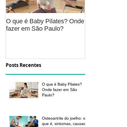
O que é Baby Pilates? Onde
Osteoartrite do
fazer em São Paulo?
é, sintomas, c
a fisioterapia 
aliviar a dor e
função
Posts Recentes
O que é Baby Pilates?
Onde fazer em São
Paulo?
Osteoartrite do joelho: o
que é, sintomas, causas