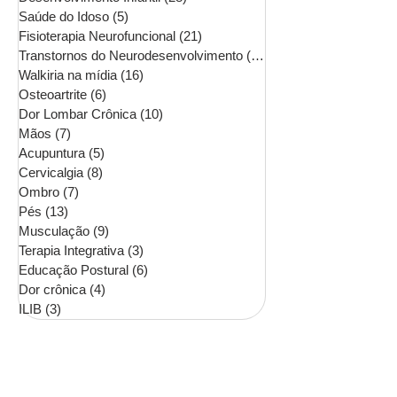
Saúde do Idoso
(5)
5 posts
Fisioterapia Neurofuncional
(21)
21 posts
Transtornos do Neurodesenvolvimento
(16)
16 posts
Walkiria na mídia
(16)
16 posts
Osteoartrite
(6)
6 posts
Dor Lombar Crônica
(10)
10 posts
Mãos
(7)
7 posts
Acupuntura
(5)
5 posts
Cervicalgia
(8)
8 posts
Ombro
(7)
7 posts
Pés
(13)
13 posts
Musculação
(9)
9 posts
Terapia Integrativa
(3)
3 posts
Educação Postural
(6)
6 posts
Dor crônica
(4)
4 posts
ILIB
(3)
3 posts