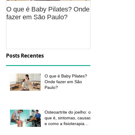
O que é Baby Pilates? Onde
Osteoartrite do
fazer em São Paulo?
é, sintomas, c
a fisioterapia 
aliviar a dor e
função
Posts Recentes
O que é Baby Pilates?
Onde fazer em São
Paulo?
Osteoartrite do joelho: o
que é, sintomas, causas
e como a fisioterapia
pode ajudar a aliviar a