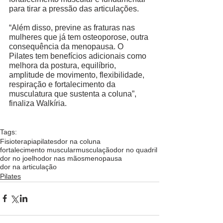
para tirar a pressão das articulações. 
“Além disso, previne as fraturas nas 
mulheres que já tem osteoporose, outra 
consequência da menopausa. O 
Pilates tem benefícios adicionais como 
melhora da postura, equilíbrio, 
amplitude de movimento, flexibilidade, 
respiração e fortalecimento da 
musculatura que sustenta a coluna”, 
finaliza Walkíria. 
Tags:
Fisioterapia
pilates
dor na coluna
fortalecimento muscular
musculação
dor no quadril
dor no joelho
dor nas mãos
menopausa
dor na articulação
Pilates