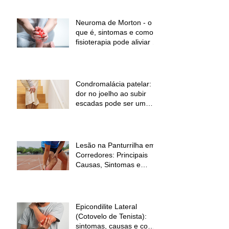
dor e melhorar a função
Neuroma de Morton - o
que é, sintomas e como a
fisioterapia pode aliviar a
dor
Condromalácia patelar:
dor no joelho ao subir
escadas pode ser um
sinal de alerta
Lesão na Panturrilha em
Corredores: Principais
Causas, Sintomas e
Como Prevenir
Epicondilite Lateral
(Cotovelo de Tenista):
sintomas, causas e como