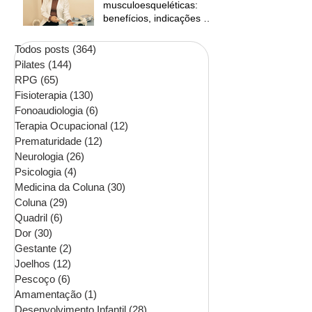
musculoesqueléticas:
benefícios, indicações e
contraindicações
Todos posts
(364)
364 posts
Pilates
(144)
144 posts
RPG
(65)
65 posts
Fisioterapia
(130)
130 posts
Fonoaudiologia
(6)
6 posts
Terapia Ocupacional
(12)
12 posts
Prematuridade
(12)
12 posts
Neurologia
(26)
26 posts
Psicologia
(4)
4 posts
Medicina da Coluna
(30)
30 posts
Coluna
(29)
29 posts
Quadril
(6)
6 posts
Dor
(30)
30 posts
Gestante
(2)
2 posts
Joelhos
(12)
12 posts
Pescoço
(6)
6 posts
Amamentação
(1)
1 post
Desenvolvimento Infantil
(28)
28 posts