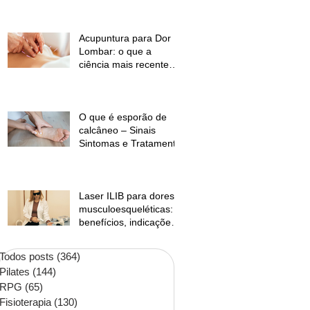
temperaturas e
desconforto muscular
Acupuntura para Dor
Lombar: o que a
ciência mais recente
mostra?
O que é esporão de
calcâneo – Sinais
Sintomas e Tratamento
Laser ILIB para dores
musculoesqueléticas:
benefícios, indicações
e contraindicações
Todos posts
(364)
364 posts
Pilates
(144)
144 posts
RPG
(65)
65 posts
Fisioterapia
(130)
130 posts