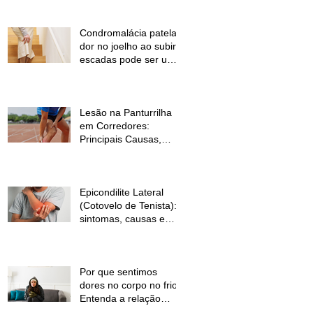
Condromalácia patelar:
dor no joelho ao subir
escadas pode ser um
sinal de alerta
Lesão na Panturrilha
em Corredores:
Principais Causas,
Sintomas e Como
Prevenir
Epicondilite Lateral
(Cotovelo de Tenista):
sintomas, causas e
como a fisioterapia
pode ajudar
Por que sentimos
dores no corpo no frio?
Entenda a relação
entre baixas