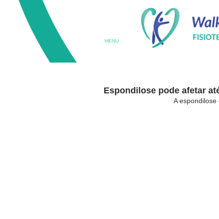
MENU
Espondilose pode afetar a
A espondilose 