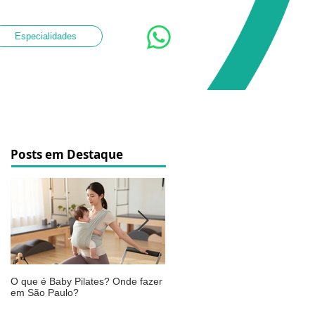
Especialidades
Posts em Destaque
O que é Baby Pilates? Onde fazer
Osteoartrite do joelho: o que é,
em São Paulo?
sintomas, causas e como a
fisioterapia pode ajudar a aliviar 