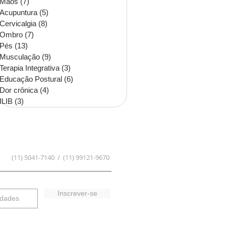
Mãos
(7)
7 posts
Acupuntura
(5)
5 posts
Cervicalgia
(8)
8 posts
Ombro
(7)
7 posts
Pés
(13)
13 posts
Musculação
(9)
9 posts
Terapia Integrativa
(3)
3 posts
Educação Postural
(6)
6 posts
Dor crônica
(4)
4 posts
ILIB
(3)
3 posts
(11) 5041-7140 / (11) 99121-9670
Inscrever-se