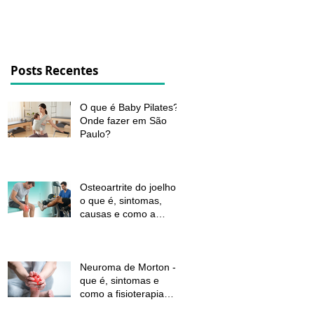
dor e melhorar a função
Posts Recentes
O que é Baby Pilates?
Onde fazer em São
Paulo?
Osteoartrite do joelho:
o que é, sintomas,
causas e como a
fisioterapia pode ajudar
a aliviar a dor e
melhorar a função
Neuroma de Morton - o
que é, sintomas e
como a fisioterapia
pode aliviar a dor