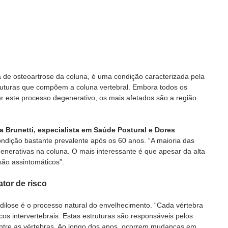
de osteoartrose da coluna, é uma condição caracterizada pela 
uturas que compõem a coluna vertebral. Embora todos os 
 este processo degenerativo, os mais afetados são a região 
ia Brunetti, especialista em Saúde Postural e Dores 
ondição bastante prevalente após os 60 anos. “A maioria das 
nerativas na coluna. O mais interessante é que apesar da alta 
são assintomáticos”. 
ator de risco
ndilose é o processo natural do envelhecimento. “Cada vértebra 
cos intervertebrais. Estas estruturas são responsáveis pelos 
ntre as vértebras. Ao longo dos anos, ocorrem mudanças em 