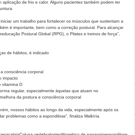
 aplicação de frio e calor. Alguns pacientes também podem ter 
untura. 
niciar um trabalho para fortalecer os músculos que sustentam a 
bém é importante, bem como a correção postural. Para alcançar 
educação Postural Global (RPG), o Pilates e treinos de força”, 
s de hábitos, é indicado
 a consciência corporal
to impacto
e vitamina D 
e forma regular, especialmente àquelas que atuam no 
 melhora da postura e consciência corporal
orém, nossos hábitos ao longo da vida, especialmente após os 
ar problemas como a espondilose”, finaliza Walkíria.  
cervicalgia
Coluna vertebral
osteofitose
bico de papagaio
espondilose