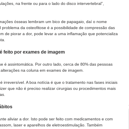
ações, na frente ou para o lado do disco intervertebral”, 
mações ósseas lembram um bico de papagaio, daí o nome 
al problema da osteofitose é a possibilidade de compressão das 
ém de piorar a dor, pode levar a uma inflamação que potencializa 
ta. 
é feito por exames de imagem
e é assintomática. Por outro lado, cerca de 80% das pessoas 
 alterações na coluna em exames de imagem.
 irreversível. A boa notícia é que o tratamento nas fases iniciais 
izer que não é preciso realizar cirurgias ou procedimentos mais 
as. 
ábitos
ante aliviar a dor. Isto pode ser feito com medicamentos e com 
trassom, laser e aparelhos de eletroestimulação. Também 