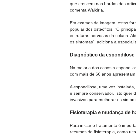
que crescem nas bordas das articul
comenta Walkíria. 
Em exames de imagem, estas for
popular dos osteófitos. “O princip
estruturas nervosas da coluna. Al
os sintomas”, adiciona a especialis
Diagnóstico da espondilose 
Na maioria dos casos a espondilos
com mais de 60 anos apresentam
A espondilose, uma vez instalada, é
é sempre conservador. Isto quer d
invasivos para melhorar os sintom
Fisioterapia e mudança de h
Para iniciar o tratamento é import
recursos da fisioterapia, como ul