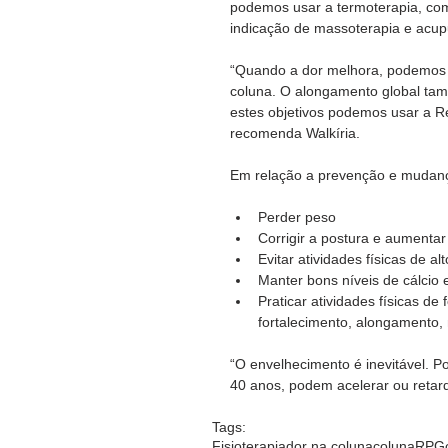
podemos usar a termoterapia, com
indicação de massoterapia e acup
“Quando a dor melhora, podemos i
coluna. O alongamento global tam
estes objetivos podemos usar a Re
recomenda Walkíria.  
Em relação a prevenção e mudança
Perder peso
Corrigir a postura e aumentar
Evitar atividades físicas de al
Manter bons níveis de cálcio 
Praticar atividades físicas d
fortalecimento, alongamento,
“O envelhecimento é inevitável. P
40 anos, podem acelerar ou retard
Tags:
Fisioterapia
dor na coluna
coluna
RPG