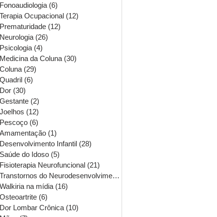
Fonoaudiologia
(6)
6 posts
Terapia Ocupacional
(12)
12 posts
Prematuridade
(12)
12 posts
Neurologia
(26)
26 posts
Psicologia
(4)
4 posts
Medicina da Coluna
(30)
30 posts
Coluna
(29)
29 posts
Quadril
(6)
6 posts
Dor
(30)
30 posts
Gestante
(2)
2 posts
Joelhos
(12)
12 posts
Pescoço
(6)
6 posts
Amamentação
(1)
1 post
Desenvolvimento Infantil
(28)
28 posts
Saúde do Idoso
(5)
5 posts
Fisioterapia Neurofuncional
(21)
21 posts
Transtornos do Neurodesenvolvimento
(16)
16 posts
Walkiria na mídia
(16)
16 posts
Osteoartrite
(6)
6 posts
Dor Lombar Crônica
(10)
10 posts