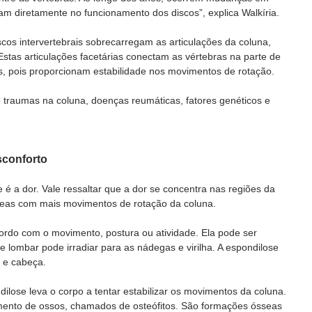
am diretamente no funcionamento dos discos”, explica Walkíria. 
cos intervertebrais sobrecarregam as articulações da coluna, 
Estas articulações facetárias conectam as vértebras na parte de 
is, pois proporcionam estabilidade nos movimentos de rotação. 
ão traumas na coluna, doenças reumáticas, fatores genéticos e 
sconforto
 é a dor. Vale ressaltar que a dor se concentra nas regiões da 
áreas com mais movimentos de rotação da coluna. 
ordo com o movimento, postura ou atividade. Ela pode ser 
se lombar pode irradiar para as nádegas e virilha. A espondilose 
 e cabeça. 
dilose leva o corpo a tentar estabilizar os movimentos da coluna. 
imento de ossos, chamados de osteófitos. São formações ósseas 