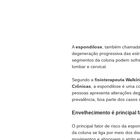
A 
espondilose
, também chamada 
degeneração progressiva das estr
segmentos da coluna podem sofrer
lombar e cervical. 
Segundo a 
fisioterapeuta Walkír
Crônicas
, a espondilose é uma c
pessoas apresenta alterações dege
prevalência, boa parte dos casos 
Envelhecimento é principal f
O principal fator de risco da espo
da coluna se liga por meio dos dis
movimentos e absorvem o atrito e