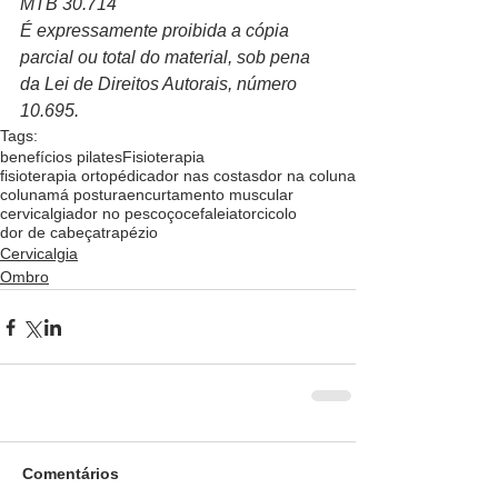
MTB 30.714
É expressamente proibida a cópia 
parcial ou total do material, sob pena 
da Lei de Direitos Autorais, número 
10.695.  
Tags:
benefícios pilates
Fisioterapia
fisioterapia ortopédica
dor nas costas
dor na coluna
coluna
má postura
encurtamento muscular
cervicalgia
dor no pescoço
cefaleia
torcicolo
dor de cabeça
trapézio
Cervicalgia
Ombro
Comentários