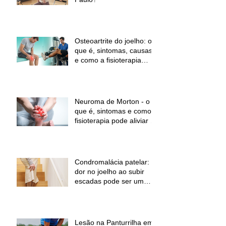
Osteoartrite do joelho: o
que é, sintomas, causas
e como a fisioterapia
pode ajudar a aliviar a
dor e melhorar a função
Neuroma de Morton - o
que é, sintomas e como a
fisioterapia pode aliviar a
dor
Condromalácia patelar:
dor no joelho ao subir
escadas pode ser um
sinal de alerta
Lesão na Panturrilha em