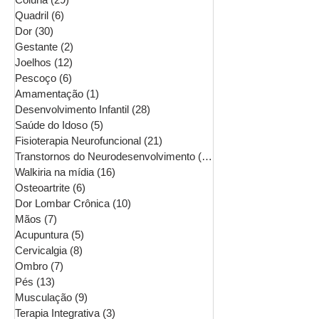
Quadril
(6)
6 posts
Dor
(30)
30 posts
Gestante
(2)
2 posts
Joelhos
(12)
12 posts
Pescoço
(6)
6 posts
Amamentação
(1)
1 post
Desenvolvimento Infantil
(28)
28 posts
Saúde do Idoso
(5)
5 posts
Fisioterapia Neurofuncional
(21)
21 posts
Transtornos do Neurodesenvolvimento
(16)
16 posts
Walkiria na mídia
(16)
16 posts
Osteoartrite
(6)
6 posts
Dor Lombar Crônica
(10)
10 posts
Mãos
(7)
7 posts
Acupuntura
(5)
5 posts
Cervicalgia
(8)
8 posts
Ombro
(7)
7 posts
Pés
(13)
13 posts
Musculação
(9)
9 posts
Terapia Integrativa
(3)
3 posts