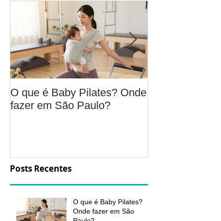
O que é Baby Pilates? Onde
Osteoartrite do
fazer em São Paulo?
é, sintomas, c
a fisioterapia 
aliviar a dor e
função
Posts Recentes
O que é Baby Pilates?
Onde fazer em São
Paulo?