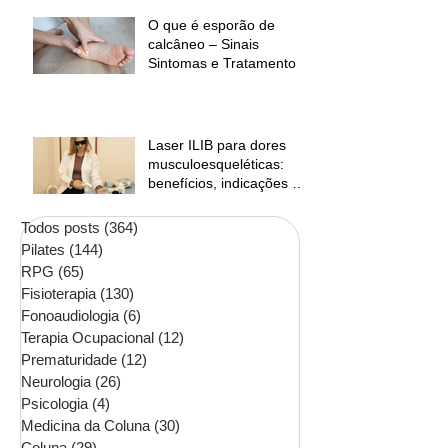
O que é esporão de
calcâneo – Sinais
Sintomas e Tratamento
Laser ILIB para dores
musculoesqueléticas:
benefícios, indicações e
contraindicações
Todos posts
(364)
364 posts
Pilates
(144)
144 posts
RPG
(65)
65 posts
Fisioterapia
(130)
130 posts
Fonoaudiologia
(6)
6 posts
Terapia Ocupacional
(12)
12 posts
Prematuridade
(12)
12 posts
Neurologia
(26)
26 posts
Psicologia
(4)
4 posts
Medicina da Coluna
(30)
30 posts
Coluna
(29)
29 posts