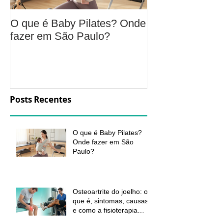
O que é Baby Pilates? Onde
Osteoartrite do
fazer em São Paulo?
é, sintomas, c
a fisioterapia 
aliviar a dor e
função
Posts Recentes
O que é Baby Pilates?
Onde fazer em São
Paulo?
Osteoartrite do joelho: o
que é, sintomas, causas
e como a fisioterapia
pode ajudar a aliviar a