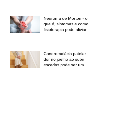
dor e melhorar a função
Neuroma de Morton - o
que é, sintomas e como a
fisioterapia pode aliviar a
dor
Condromalácia patelar:
dor no joelho ao subir
escadas pode ser um
sinal de alerta
Lesão na Panturrilha em
Corredores: Principais
Causas, Sintomas e
Como Prevenir
Epicondilite Lateral
(Cotovelo de Tenista):