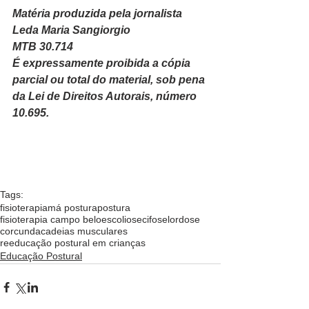
Matéria produzida pela jornalista
Leda Maria Sangiorgio
MTB 30.714
É expressamente proibida a cópia 
parcial ou total do material, sob pena 
da Lei de Direitos Autorais, número 
10.695.  
Tags:
fisioterapia
má postura
postura
fisioterapia campo belo
escoliose
cifose
lordose
corcunda
cadeias musculares
reeducação postural em crianças
Educação Postural