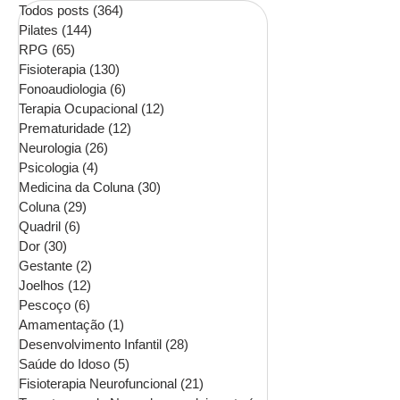
Todos posts
(364)
364 posts
Pilates
(144)
144 posts
RPG
(65)
65 posts
Fisioterapia
(130)
130 posts
Fonoaudiologia
(6)
6 posts
Terapia Ocupacional
(12)
12 posts
Prematuridade
(12)
12 posts
Neurologia
(26)
26 posts
Psicologia
(4)
4 posts
Medicina da Coluna
(30)
30 posts
Coluna
(29)
29 posts
Quadril
(6)
6 posts
Dor
(30)
30 posts
Gestante
(2)
2 posts
Joelhos
(12)
12 posts
Pescoço
(6)
6 posts
Amamentação
(1)
1 post
Desenvolvimento Infantil
(28)
28 posts
Saúde do Idoso
(5)
5 posts
Fisioterapia Neurofuncional
(21)
21 posts