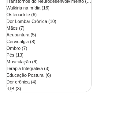
Transtornos do Neurodesenvolvimento
(16)
16 posts
Walkiria na mídia
(16)
16 posts
Osteoartrite
(6)
6 posts
Dor Lombar Crônica
(10)
10 posts
Mãos
(7)
7 posts
Acupuntura
(5)
5 posts
Cervicalgia
(8)
8 posts
Ombro
(7)
7 posts
Pés
(13)
13 posts
Musculação
(9)
9 posts
Terapia Integrativa
(3)
3 posts
Educação Postural
(6)
6 posts
Dor crônica
(4)
4 posts
ILIB
(3)
3 posts