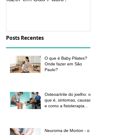
a fisioterapia 
aliviar a dor e
função
Posts Recentes
O que é Baby Pilates?
Onde fazer em São
Paulo?
Osteoartrite do joelho: o
que é, sintomas, causas
e como a fisioterapia
pode ajudar a aliviar a
dor e melhorar a função
Neuroma de Morton - o