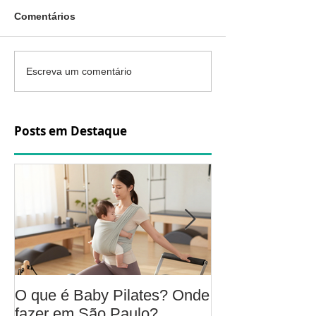
Comentários
Escreva um comentário
Posts em Destaque
O que é Baby Pilates? Onde
Osteoartrite do
fazer em São Paulo?
é, sintomas, c