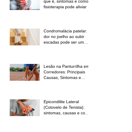
que é, sintomas e como a
fisioterapia pode aliviar a
dor
Condromalácia patelar:
dor no joelho ao subir
escadas pode ser um
sinal de alerta
Lesão na Panturrilha em
Corredores: Principais
Causas, Sintomas e
Como Prevenir
Epicondilite Lateral
(Cotovelo de Tenista):
sintomas, causas e como
a fisioterapia pode ajudar