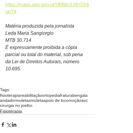
https://maps.app.goo.gl/5f6BkUU8HShfi
gbT9
Matéria produzida pela jornalista
Leda Maria Sangiorgio
MTB 30.714
É expressamente proibida a cópia 
parcial ou total do material, sob pena 
da Lei de Direitos Autorais, número 
10.695.  
Tags:
fisioterapia
reabilitação
ortopedia
fratura
bengala
andador
muletas
muleta
apoio de locomoção
avc
cirurgia no joelho
Fisioterapia