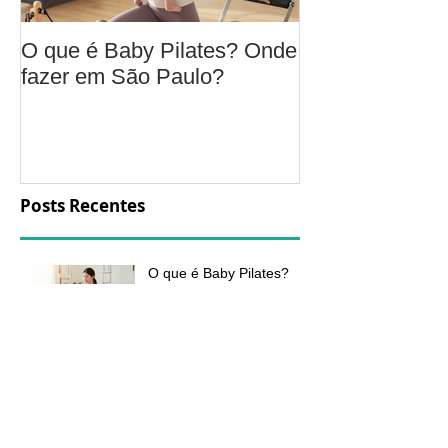
O que é Baby Pilates? Onde
Osteoartrite do
fazer em São Paulo?
é, sintomas, c
a fisioterapia 
aliviar a dor e
função
Posts Recentes
O que é Baby Pilates?
Onde fazer em São
Paulo?
Osteoartrite do joelho: o
que é, sintomas, causas
e como a fisioterapia