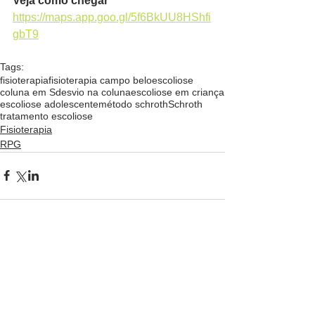
Veja como chegar
https://maps.app.goo.gl/5f6BkUU8HShfi
gbT9
Tags:
fisioterapia
fisioterapia campo belo
escoliose
coluna em S
desvio na coluna
escoliose em criança
escoliose adolescente
método schroth
Schroth
tratamento escoliose
Fisioterapia
RPG
Comentários